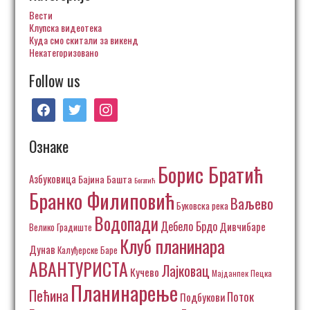
Вести
Клупска видеотека
Куда смо скитали за викенд
Некатегоризовано
Follow us
facebook
twitter
instagram
Ознаке
Борис Братић
Азбуковица
Бајина Башта
Богатић
Бранко Филиповић
Ваљево
Буковска река
Водопади
Дебело Брдо
Дивчибаре
Велико Градиште
Клуб планинара
Дунав
Калуђерске Баре
АВАНТУРИСТА
Лајковац
Кучево
Пецка
Мајданпек
Планинарење
Пећина
Поток
Подбукови