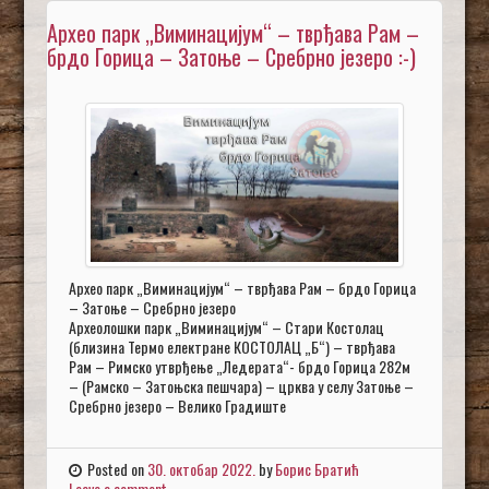
Архео парк „Виминацијум“ – тврђава Рам –
брдо Горица – Затоње – Сребрно језеро :-)
Архео парк „Виминацијум“ – тврђава Рам – брдо Горица
– Затоње – Сребрно језеро
Археолошки парк „Виминацијум“ – Стари Костолац
(близина Термо електране КОСТОЛАЦ „Б“) – тврђава
Рам – Римско утврђење „Ледерата“- брдо Горица 282м
– (Рамско – Затоњскa пешчарa) – црква у селу Затоње –
Сребрно језеро – Велико Градиште
Posted on
30. октобар 2022.
by
Борис Братић
Leave a comment