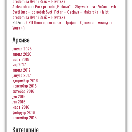
brodom na Hvar i Brač – Hrvatska
Aleksandra
на
Park prirode „Biokovo“ – Sky walk – vrh Vošac – vrh
Sveti Jure – poluotok Sveti Petar – Osejava – Makarska + izlet
brodom na Hvar i Brač – Hrvatska
Nidžo
на
СРП Пештерско поље – Тројан – Сјеница – меандри
Увца :-)
Архиве
јануар 2025
април 2020
март 2018
мај 2017
април 2017
јануар 2017
децембар 2016
новембар 2016
октобар 2016
јул 2016
јун 2016
март 2016
фебруар 2016
новембар 2015
Категорије