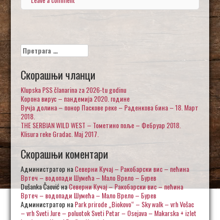
Претрага
за:
Скорашњи чланци
Klupska PSS članarina za 2026-tu godinu
Корона вирус – пандемија 2020. године
Вучја долина – понор Паскове реке – Раденкова бина – 18. Март
2018.
THE SERBIAN WILD WEST – Тометино поље – Фебруар 2018.
Klisura reke Gradac. Maj 2017.
Скорашњи коментари
Администратор
на
Северни Кучај – Ракобарски вис – пећина
Вртеч – водопади Шумећа – Мало Врело – Бурев
Dušanka Čaović
на
Северни Кучај – Ракобарски вис – пећина
Вртеч – водопади Шумећа – Мало Врело – Бурев
Администратор
на
Park prirode „Biokovo“ – Sky walk – vrh Vošac
– vrh Sveti Jure – poluotok Sveti Petar – Osejava – Makarska + izlet