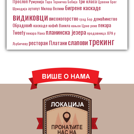
Три класа
Прослоп
Румунија
Тара
Торничка Бобија
Црвени брег
бигрене каскаде
аутопут Милош Велики
Шумадија
видиковци
високогорство
домаћинство
град Бор
пекара
Обрадовић
каскаде
кафић Ванила
кањон Црне реке
планинска језера
Tweety
пекара Нана
продавница ЈЕРА у
трекинг
слапови
ресторан Платани
Љубичеву