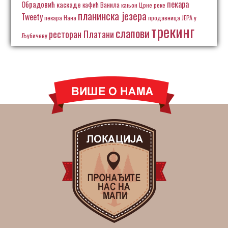
пекара
Обрадовић
каскаде
кафић Ванила
кањон Црне реке
планинска језера
Tweety
пекара Нана
продавница ЈЕРА у
трекинг
слапови
ресторан Платани
Љубичеву