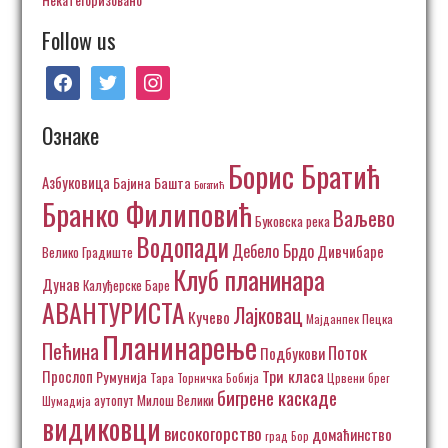
Follow us
facebook
twitter
instagram
Ознаке
Борис Братић
Азбуковица
Бајина Башта
Богатић
Бранко Филиповић
Ваљево
Буковска река
Водопади
Дебело Брдо
Дивчибаре
Велико Градиште
Клуб планинара
Дунав
Калуђерске Баре
АВАНТУРИСТА
Лајковац
Кучево
Пецка
Мајданпек
Планинарење
Пећина
Поток
Подбукови
Три класа
Прослоп
Румунија
Тара
Торничка Бобија
Црвени брег
бигрене каскаде
аутопут Милош Велики
Шумадија
видиковци
високогорство
домаћинство
град Бор