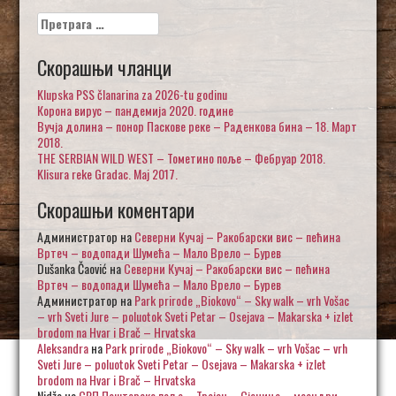
Претрага
за:
Скорашњи чланци
Klupska PSS članarina za 2026-tu godinu
Корона вирус – пандемија 2020. године
Вучја долина – понор Паскове реке – Раденкова бина – 18. Март
2018.
THE SERBIAN WILD WEST – Тометино поље – Фебруар 2018.
Klisura reke Gradac. Maj 2017.
Скорашњи коментари
Администратор
на
Северни Кучај – Ракобарски вис – пећина
Вртеч – водопади Шумећа – Мало Врело – Бурев
Dušanka Čaović
на
Северни Кучај – Ракобарски вис – пећина
Вртеч – водопади Шумећа – Мало Врело – Бурев
Администратор
на
Park prirode „Biokovo“ – Sky walk – vrh Vošac
– vrh Sveti Jure – poluotok Sveti Petar – Osejava – Makarska + izlet
brodom na Hvar i Brač – Hrvatska
Aleksandra
на
Park prirode „Biokovo“ – Sky walk – vrh Vošac – vrh
Sveti Jure – poluotok Sveti Petar – Osejava – Makarska + izlet
brodom na Hvar i Brač – Hrvatska
Nidžo
на
СРП Пештерско поље – Тројан – Сјеница – меандри