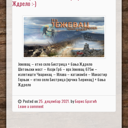
Ждрело :-)
Јежевац – етно село Бистрица + бања Ждрело
Шетоњски мост – Козји Грб – врх Јежевац 675м –
излетиште Чваринац – Млава – катакомбе – Манастир
Горњак – етно село Бистрица (крчма Ђеринац) + бања
Ждрело
Posted on
25. децембар 2021.
by
Борис Братић
Leave a comment