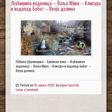
Љубишина воденица – Ваља Мика – Клисура
и водопад Бобот – Вучја долина
Пећина Церемошња – Буковска река – Љубишина
воденица – Ваља Мика – Клисура и водопад Бобот –
Вучја долина
Posted on
18. април 2026.
by
Борис Братић
Leave a comment