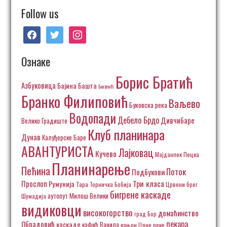
Follow us
facebook
twitter
instagram
Ознаке
Борис Братић
Азбуковица
Бајина Башта
Богатић
Бранко Филиповић
Ваљево
Буковска река
Водопади
Дебело Брдо
Дивчибаре
Велико Градиште
Клуб планинара
Дунав
Калуђерске Баре
АВАНТУРИСТА
Лајковац
Кучево
Пецка
Мајданпек
Планинарење
Пећина
Поток
Подбукови
Три класа
Прослоп
Румунија
Тара
Торничка Бобија
Црвени брег
бигрене каскаде
аутопут Милош Велики
Шумадија
видиковци
високогорство
домаћинство
град Бор
пекара
Обрадовић
каскаде
кафић Ванила
кањон Црне реке