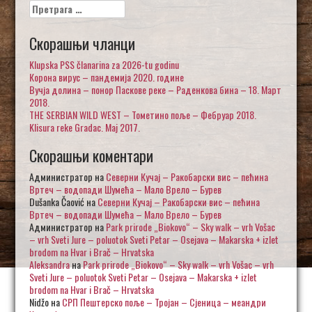
Претрага
за:
Скорашњи чланци
Klupska PSS članarina za 2026-tu godinu
Корона вирус – пандемија 2020. године
Вучја долина – понор Паскове реке – Раденкова бина – 18. Март
2018.
THE SERBIAN WILD WEST – Тометино поље – Фебруар 2018.
Klisura reke Gradac. Maj 2017.
Скорашњи коментари
Администратор
на
Северни Кучај – Ракобарски вис – пећина
Вртеч – водопади Шумећа – Мало Врело – Бурев
Dušanka Čaović
на
Северни Кучај – Ракобарски вис – пећина
Вртеч – водопади Шумећа – Мало Врело – Бурев
Администратор
на
Park prirode „Biokovo“ – Sky walk – vrh Vošac
– vrh Sveti Jure – poluotok Sveti Petar – Osejava – Makarska + izlet
brodom na Hvar i Brač – Hrvatska
Aleksandra
на
Park prirode „Biokovo“ – Sky walk – vrh Vošac – vrh
Sveti Jure – poluotok Sveti Petar – Osejava – Makarska + izlet
brodom na Hvar i Brač – Hrvatska
Nidžo
на
СРП Пештерско поље – Тројан – Сјеница – меандри