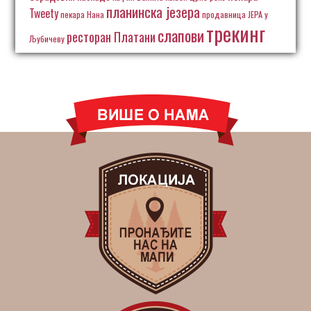
планинска језера
Tweety
пекара Нана
продавница ЈЕРА у
трекинг
слапови
ресторан Платани
Љубичеву