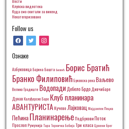
Вести
Клупска видеотека
Куда смо скитали за викенд
Некатегоризовано
Follow us
facebook
twitter
instagram
Ознаке
Борис Братић
Азбуковица
Бајина Башта
Богатић
Бранко Филиповић
Ваљево
Буковска река
Водопади
Дебело Брдо
Дивчибаре
Велико Градиште
Клуб планинара
Дунав
Калуђерске Баре
АВАНТУРИСТА
Лајковац
Кучево
Пецка
Мајданпек
Планинарење
Пећина
Поток
Подбукови
Три класа
Прослоп
Румунија
Тара
Торничка Бобија
Црвени брег