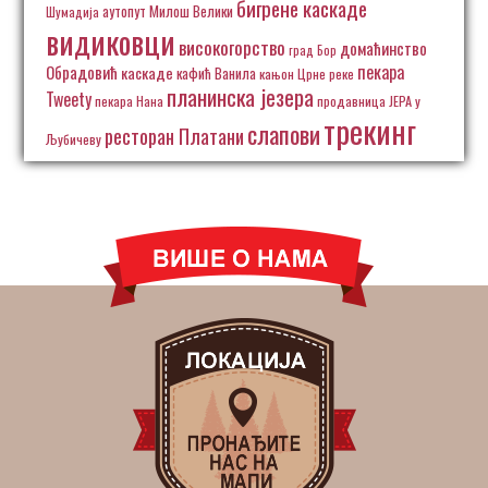
бигрене каскаде
аутопут Милош Велики
Шумадија
видиковци
високогорство
домаћинство
град Бор
пекара
Обрадовић
каскаде
кафић Ванила
кањон Црне реке
планинска језера
Tweety
пекара Нана
продавница ЈЕРА у
трекинг
слапови
ресторан Платани
Љубичеву