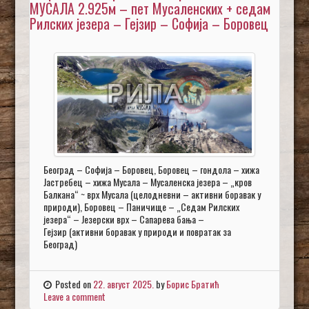
МУСАЛА 2.925м – пет Мусаленских + седам
Рилских језера – Гејзир – Софија – Боровец
Београд – Софија – Боровец, Боровец – гондола – хижа
Јастребец – хижа Мусала – Мусаленска језера – „кров
Балкана“ ~ врх Мусала (целодневни – активни боравак у
природи), Боровец – Паничище – „Седам Рилских
језера“ – Језерски врх – Сапарева бања –
Гејзир (активни боравак у природи и повратак за
Београд)
Posted on
22. август 2025.
by
Борис Братић
Leave a comment