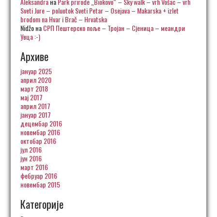
Aleksandra
на
Park prirode „Biokovo“ – Sky walk – vrh Vošac – vrh
Sveti Jure – poluotok Sveti Petar – Osejava – Makarska + izlet
brodom na Hvar i Brač – Hrvatska
Nidžo
на
СРП Пештерско поље – Тројан – Сјеница – меандри
Увца :-)
Архиве
јануар 2025
април 2020
март 2018
мај 2017
април 2017
јануар 2017
децембар 2016
новембар 2016
октобар 2016
јул 2016
јун 2016
март 2016
фебруар 2016
новембар 2015
Категорије