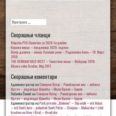
Претрага
за:
Скорашњи чланци
Klupska PSS članarina za 2026-tu godinu
Корона вирус – пандемија 2020. године
Вучја долина – понор Паскове реке – Раденкова бина – 18. Март
2018.
THE SERBIAN WILD WEST – Тометино поље – Фебруар 2018.
Klisura reke Gradac. Maj 2017.
Скорашњи коментари
Администратор
на
Северни Кучај – Ракобарски вис – пећина
Вртеч – водопади Шумећа – Мало Врело – Бурев
Dušanka Čaović
на
Северни Кучај – Ракобарски вис – пећина
Вртеч – водопади Шумећа – Мало Врело – Бурев
Администратор
на
Park prirode „Biokovo“ – Sky walk – vrh Vošac
– vrh Sveti Jure – poluotok Sveti Petar – Osejava – Makarska + izlet
brodom na Hvar i Brač – Hrvatska