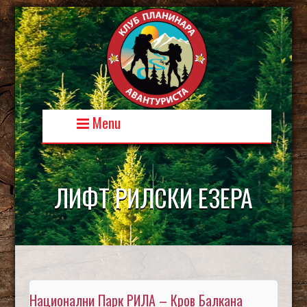
Skip
to
content
Menu
ЛИФТ РИЛСКИ ЕЗЕРА
Национални Парк РИЛА – Кров Балкана