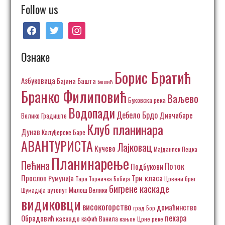
Follow us
facebook
twitter
instagram
Ознаке
Борис Братић
Азбуковица
Бајина Башта
Богатић
Бранко Филиповић
Ваљево
Буковска река
Водопади
Дебело Брдо
Дивчибаре
Велико Градиште
Клуб планинара
Дунав
Калуђерске Баре
АВАНТУРИСТА
Лајковац
Кучево
Пецка
Мајданпек
Планинарење
Пећина
Поток
Подбукови
Три класа
Прослоп
Румунија
Тара
Торничка Бобија
Црвени брег
бигрене каскаде
аутопут Милош Велики
Шумадија
видиковци
високогорство
домаћинство
град Бор
пекара
Обрадовић
каскаде
кафић Ванила
кањон Црне реке