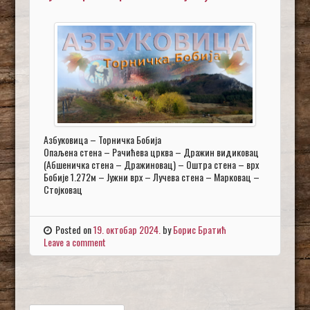
Азбуковица – Торничка Бобија
Опаљена стена – Рачићева црква – Дражин видиковац
(Абшеничка стена – Дражиновац) – Оштра стена – врх
Бобије 1.272м – Јужни врх – Лучева стена – Марковац –
Стојковац
Posted on
19. октобар 2024.
by
Борис Братић
Leave a comment
Претрага