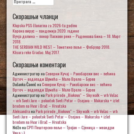
за:
Скорашњи чланци
Klupska PSS članarina za 2026-tu godinu
Корона вирус – пандемија 2020. године
Вучја долина – понор Паскове реке – Раденкова бина – 18. Март
2018.
THE SERBIAN WILD WEST – Тометино поље – Фебруар 2018.
Klisura reke Gradac. Maj 2017.
Скорашњи коментари
Администратор
на
Северни Кучај – Ракобарски вис – пећина
Вртеч – водопади Шумећа – Мало Врело – Бурев
Dušanka Čaović
на
Северни Кучај – Ракобарски вис – пећина
Вртеч – водопади Шумећа – Мало Врело – Бурев
Администратор
на
Park prirode „Biokovo“ – Sky walk – vrh Vošac
– vrh Sveti Jure – poluotok Sveti Petar – Osejava – Makarska + izlet
brodom na Hvar i Brač – Hrvatska
Aleksandra
на
Park prirode „Biokovo“ – Sky walk – vrh Vošac – vrh
Sveti Jure – poluotok Sveti Petar – Osejava – Makarska + izlet
brodom na Hvar i Brač – Hrvatska
Nidžo
на
СРП Пештерско поље – Тројан – Сјеница – меандри
Увца :-)