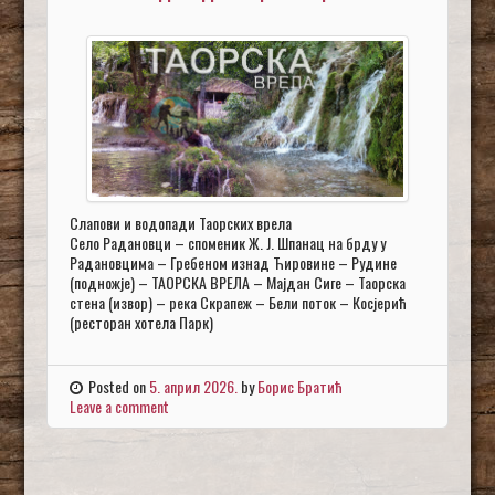
Слапови и водопади Таорских врела
Село Радановци – споменик Ж. Ј. Шпанац на брду у
Радановцима – Гребеном изнад Ћировине – Рудине
(подножје) – ТАОРСКА ВРЕЛА – Мајдан Сиге – Таорска
стена (извор) – река Скрапеж – Бели поток – Косјерић
(ресторан хотела Парк)
Posted on
5. април 2026.
by
Борис Братић
Leave a comment