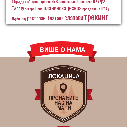
пекара
Обрадовић
каскаде
кафић Ванила
кањон Црне реке
планинска језера
Tweety
пекара Нана
продавница ЈЕРА у
трекинг
слапови
ресторан Платани
Љубичеву