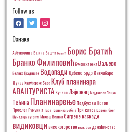
Follow us
facebook
twitter
instagram
Ознаке
Борис Братић
Азбуковица
Бајина Башта
Богатић
Бранко Филиповић
Ваљево
Буковска река
Водопади
Дебело Брдо
Дивчибаре
Велико Градиште
Клуб планинара
Дунав
Калуђерске Баре
АВАНТУРИСТА
Лајковац
Кучево
Пецка
Мајданпек
Планинарење
Пећина
Поток
Подбукови
Три класа
Прослоп
Румунија
Тара
Торничка Бобија
Црвени брег
бигрене каскаде
аутопут Милош Велики
Шумадија
видиковци
високогорство
домаћинство
град Бор