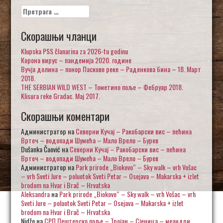
Претрага
за:
Скорашњи чланци
Klupska PSS članarina za 2026-tu godinu
Корона вирус – пандемија 2020. године
Вучја долина – понор Паскове реке – Раденкова бина – 18. Март
2018.
THE SERBIAN WILD WEST – Тометино поље – Фебруар 2018.
Klisura reke Gradac. Maj 2017.
Скорашњи коментари
Администратор
на
Северни Кучај – Ракобарски вис – пећина
Вртеч – водопади Шумећа – Мало Врело – Бурев
Dušanka Čaović
на
Северни Кучај – Ракобарски вис – пећина
Вртеч – водопади Шумећа – Мало Врело – Бурев
Администратор
на
Park prirode „Biokovo“ – Sky walk – vrh Vošac
– vrh Sveti Jure – poluotok Sveti Petar – Osejava – Makarska + izlet
brodom na Hvar i Brač – Hrvatska
Aleksandra
на
Park prirode „Biokovo“ – Sky walk – vrh Vošac – vrh
Sveti Jure – poluotok Sveti Petar – Osejava – Makarska + izlet
brodom na Hvar i Brač – Hrvatska
Nidžo
на
СРП Пештерско поље – Тројан – Сјеница – меандри