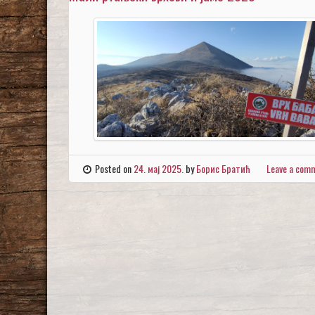
Posted on
24. мај 2025.
by
Борис Братић
Leave a com