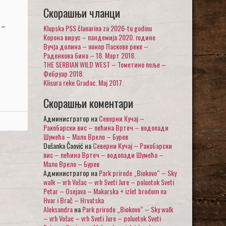
Скорашњи чланци
 –
Klupska PSS članarina za 2026-tu godinu
Корона вирус – пандемија 2020. године
Вучја долина – понор Паскове реке –
Раденкова бина – 18. Март 2018.
THE SERBIAN WILD WEST – Тометино поље –
Фебруар 2018.
Klisura reke Gradac. Maj 2017.
Скорашњи коментари
Администратор
на
Северни Кучај –
Ракобарски вис – пећина Вртеч – водопади
Шумећа – Мало Врело – Бурев
Dušanka Čaović
на
Северни Кучај – Ракобарски
вис – пећина Вртеч – водопади Шумећа –
Мало Врело – Бурев
Администратор
на
Park prirode „Biokovo“ – Sky
walk – vrh Vošac – vrh Sveti Jure – poluotok Sveti
Petar – Osejava – Makarska + izlet brodom na
Hvar i Brač – Hrvatska
Aleksandra
на
Park prirode „Biokovo“ – Sky walk
– vrh Vošac – vrh Sveti Jure – poluotok Sveti