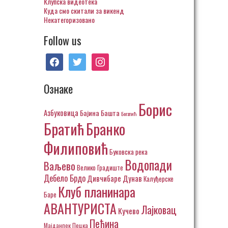
Клупска видеотека
Куда смо скитали за викенд
Некатегоризовано
Follow us
facebook
twitter
instagram
Ознаке
Борис
Азбуковица
Бајина Башта
Богатић
Братић
Бранко
Филиповић
Буковска река
Водопади
Ваљево
Велико Градиште
Дебело Брдо
Дивчибаре
Дунав
Калуђерске
Клуб планинара
Баре
АВАНТУРИСТА
Лајковац
Кучево
Пећина
Пецка
Мајданпек