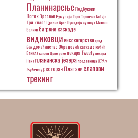
Планинарење
Подбукови
Поток
Прослоп
Румунија
Тара
Торничка Бобија
Три класа
аутопут Милош
Црвени брег
Шумадија
бигрене каскаде
Велики
видиковци
високогорство
град
домаћинство Обрадовић
каскаде
кафић
Бор
пекара Tweety
Ванила
кањон Црне реке
пекара
планинска језера
Нана
продавница ЈЕРА у
слапови
ресторан Платани
Љубичеву
трекинг