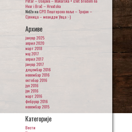
Petar – Osejava – Makarska + izlet brodom na
Hvar i Brač – Hrvatska
Nidžo
на
СРП Пештерско поље – Тројан –
Сјеница – меандри Увца :-)
Архиве
јануар 2025
април 2020
март 2018
мај 2017
април 2017
јануар 2017
децембар 2016
новембар 2016
октобар 2016
јул 2016
јун 2016
март 2016
фебруар 2016
новембар 2015
Категорије
Вести