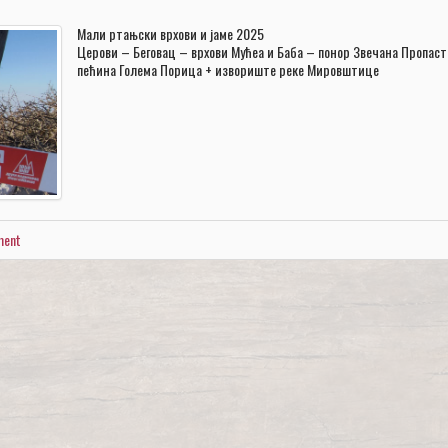
Мали ртањски врхови и јаме 2025
Церови – Беговац – врхови Мућеа и Баба – понор Звечана Пропаст
пећина Голема Порица + извориште реке Мировштице
ment