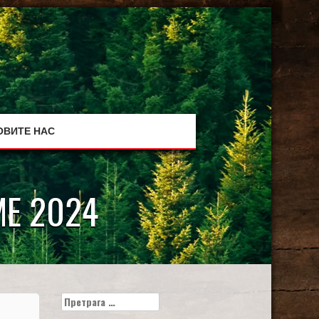
ОВИТЕ НАС
Е 2024
Претрага
за: