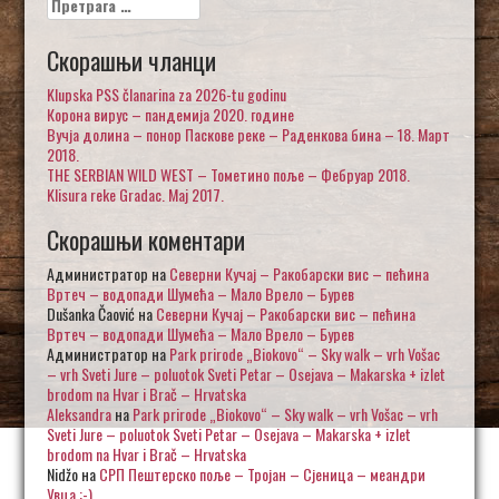
за:
Скорашњи чланци
Klupska PSS članarina za 2026-tu godinu
Корона вирус – пандемија 2020. године
Вучја долина – понор Паскове реке – Раденкова бина – 18. Март
2018.
THE SERBIAN WILD WEST – Тометино поље – Фебруар 2018.
Klisura reke Gradac. Maj 2017.
Скорашњи коментари
Администратор
на
Северни Кучај – Ракобарски вис – пећина
Вртеч – водопади Шумећа – Мало Врело – Бурев
Dušanka Čaović
на
Северни Кучај – Ракобарски вис – пећина
Вртеч – водопади Шумећа – Мало Врело – Бурев
Администратор
на
Park prirode „Biokovo“ – Sky walk – vrh Vošac
– vrh Sveti Jure – poluotok Sveti Petar – Osejava – Makarska + izlet
brodom na Hvar i Brač – Hrvatska
Aleksandra
на
Park prirode „Biokovo“ – Sky walk – vrh Vošac – vrh
Sveti Jure – poluotok Sveti Petar – Osejava – Makarska + izlet
brodom na Hvar i Brač – Hrvatska
Nidžo
на
СРП Пештерско поље – Тројан – Сјеница – меандри
Увца :-)