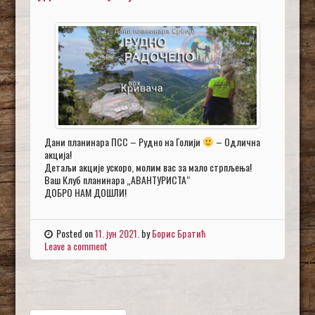
Дани планинара ПСС – Рудно на Голији
– Одлична
акција!
Детаљи акције ускоро, молим вас за мало стрпљења!
Ваш Клуб планинара „АВАНТУРИСТА“
ДОБРО НАМ ДОШЛИ!
Posted on
11. јун 2021.
by
Борис Братић
Leave a comment
Претрага