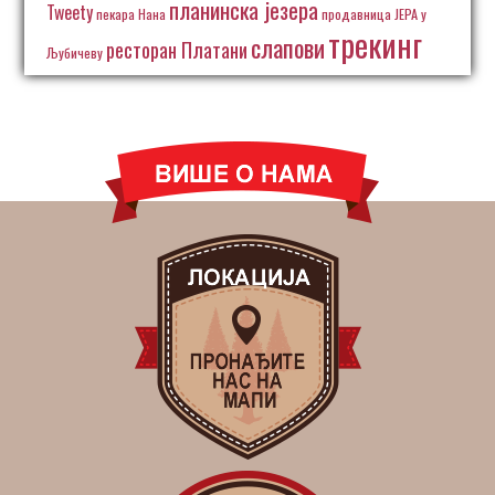
планинска језера
Tweety
пекара Нана
продавница ЈЕРА у
трекинг
слапови
ресторан Платани
Љубичеву