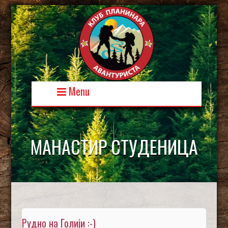
Skip
to
content
Menu
МАНАСТИР СТУДЕНИЦА
Рудно на Голији :-)