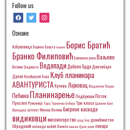
Follow us
facebook
twitter
instagram
Ознаке
Борис Братић
Азбуковица
Бајина Башта
Богатић
Бранко Филиповић
Ваљево
Буковска река
Водопади
Дебело Брдо
Дивчибаре
Велико Градиште
Клуб планинара
Дунав
Калуђерске Баре
АВАНТУРИСТА
Лајковац
Кучево
Пецка
Мајданпек
Планинарење
Пећина
Поток
Подбукови
Три класа
Прослоп
Румунија
Тара
Торничка Бобија
Црвени брег
бигрене каскаде
аутопут Милош Велики
Шумадија
видиковци
високогорство
домаћинство
град Бор
пекара
Обрадовић
каскаде
кафић Ванила
кањон Црне реке