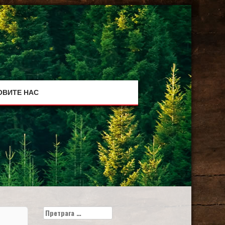
ОВИТЕ НАС
Претрага
за: