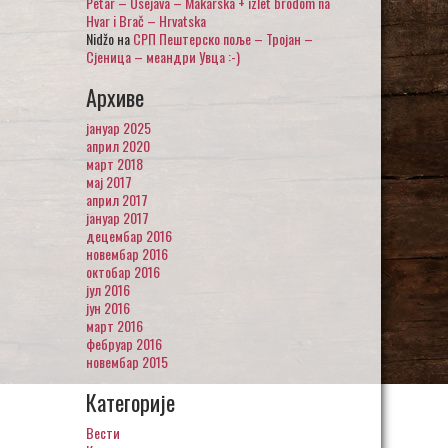
Petar – Osejava – Makarska + izlet brodom na
Hvar i Brač – Hrvatska
Nidžo
на
СРП Пештерско поље – Тројан –
Сјеница – меандри Увца :-)
Архиве
јануар 2025
април 2020
март 2018
мај 2017
април 2017
јануар 2017
децембар 2016
новембар 2016
октобар 2016
јул 2016
јун 2016
март 2016
фебруар 2016
новембар 2015
Категорије
Вести