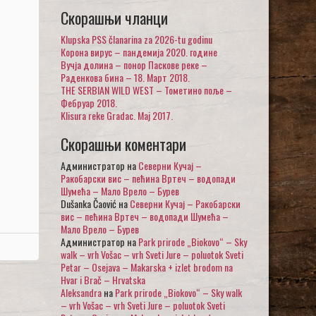
Скорашњи чланци
Klupska PSS članarina za 2026-tu godinu
Корона вирус – пандемија 2020. године
Вучја долина – понор Паскове реке –
Раденкова бина – 18. Март 2018.
THE SERBIAN WILD WEST – Тометино поље –
Фебруар 2018.
Klisura reke Gradac. Maj 2017.
Скорашњи коментари
Администратор
на
Северни Кучај –
Ракобарски вис – пећина Вртеч – водопади
Шумећа – Мало Врело – Бурев
Dušanka Čaović
на
Северни Кучај – Ракобарски
вис – пећина Вртеч – водопади Шумећа –
Мало Врело – Бурев
Администратор
на
Park prirode „Biokovo“ – Sky
walk – vrh Vošac – vrh Sveti Jure – poluotok Sveti
Petar – Osejava – Makarska + izlet brodom na
Hvar i Brač – Hrvatska
Aleksandra
на
Park prirode „Biokovo“ – Sky walk
– vrh Vošac – vrh Sveti Jure – poluotok Sveti