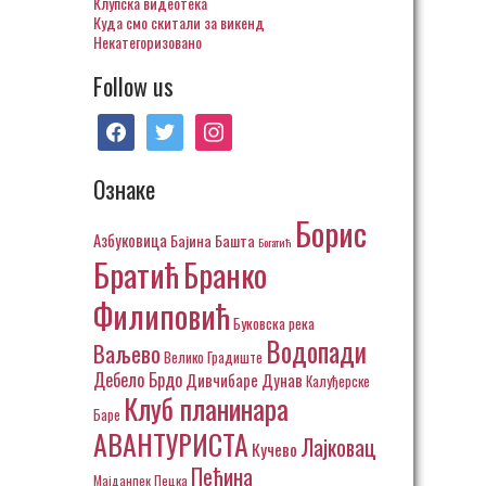
Клупска видеотека
Куда смо скитали за викенд
Некатегоризовано
Follow us
facebook
twitter
instagram
Ознаке
Борис
Азбуковица
Бајина Башта
Богатић
Братић
Бранко
Филиповић
Буковска река
Водопади
Ваљево
Велико Градиште
Дебело Брдо
Дивчибаре
Дунав
Калуђерске
Клуб планинара
Баре
АВАНТУРИСТА
Лајковац
Кучево
Пећина
Пецка
Мајданпек