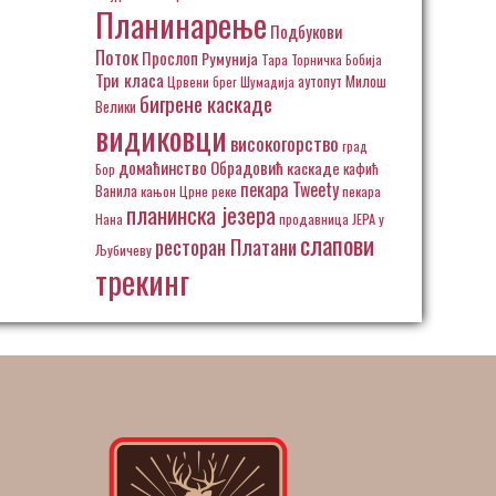
Планинарење
Подбукови
Поток
Прослоп
Румунија
Тара
Торничка Бобија
Три класа
аутопут Милош
Црвени брег
Шумадија
бигрене каскаде
Велики
видиковци
високогорство
град
домаћинство Обрадовић
каскаде
кафић
Бор
пекара Tweety
Ванила
кањон Црне реке
пекара
планинска језера
Нана
продавница ЈЕРА у
слапови
ресторан Платани
Љубичеву
трекинг