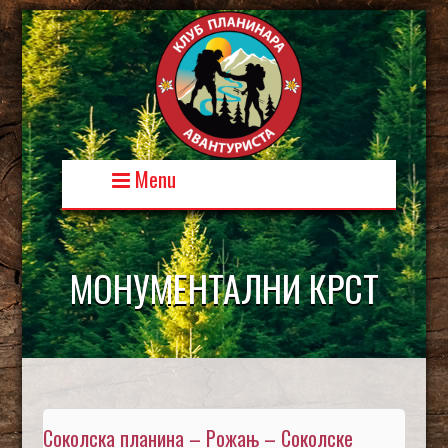
Skip
to
content
Menu
МОНУМЕНТАЛНИ КРСТ
Соколска планина – Рожањ – Соколске