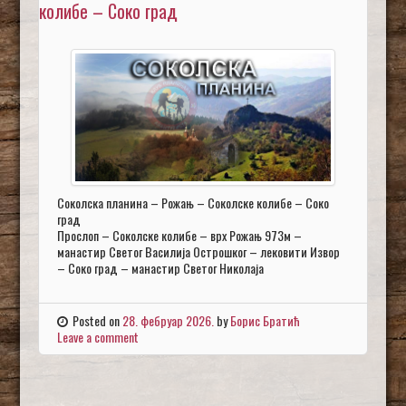
колибе – Соко град
Соколска планина – Рожањ – Соколске колибе – Соко
град
Прослоп – Соколске колибе – врх Рожањ 973м –
манастир Светог Василија Острошког – лековити Извор
– Соко град – манастир Светог Николаја
Posted on
28. фебруар 2026.
by
Борис Братић
Leave a comment