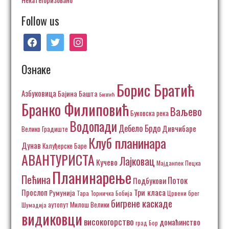
Follow us
facebook
twitter
instagram
Ознаке
Борис Братић
Азбуковица
Бајина Башта
Богатић
Бранко Филиповић
Ваљево
Буковска река
Водопади
Дебело Брдо
Дивчибаре
Велико Градиште
Клуб планинара
Дунав
Калуђерске Баре
АВАНТУРИСТА
Лајковац
Кучево
Пецка
Мајданпек
Планинарење
Пећина
Поток
Подбукови
Три класа
Прослоп
Румунија
Тара
Торничка Бобија
Црвени брег
бигрене каскаде
аутопут Милош Велики
Шумадија
видиковци
високогорство
домаћинство
град Бор