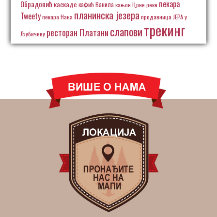
пекара
Обрадовић
каскаде
кафић Ванила
кањон Црне реке
планинска језера
Tweety
пекара Нана
продавница ЈЕРА у
трекинг
слапови
ресторан Платани
Љубичеву