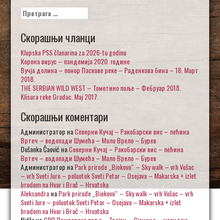
Претрага
за:
Скорашњи чланци
Klupska PSS članarina za 2026-tu godinu
Корона вирус – пандемија 2020. године
Вучја долина – понор Паскове реке – Раденкова бина – 18. Март
2018.
THE SERBIAN WILD WEST – Тометино поље – Фебруар 2018.
Klisura reke Gradac. Maj 2017.
Скорашњи коментари
Администратор
на
Северни Кучај – Ракобарски вис – пећина
Вртеч – водопади Шумећа – Мало Врело – Бурев
Dušanka Čaović
на
Северни Кучај – Ракобарски вис – пећина
Вртеч – водопади Шумећа – Мало Врело – Бурев
Администратор
на
Park prirode „Biokovo“ – Sky walk – vrh Vošac
– vrh Sveti Jure – poluotok Sveti Petar – Osejava – Makarska + izlet
brodom na Hvar i Brač – Hrvatska
Aleksandra
на
Park prirode „Biokovo“ – Sky walk – vrh Vošac – vrh
Sveti Jure – poluotok Sveti Petar – Osejava – Makarska + izlet
brodom na Hvar i Brač – Hrvatska
Nidžo
на
СРП Пештерско поље – Тројан – Сјеница – меандри