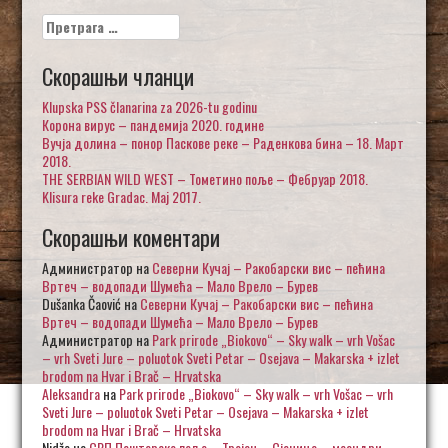
Претрага
за:
Скорашњи чланци
Klupska PSS članarina za 2026-tu godinu
Корона вирус – пандемија 2020. године
Вучја долина – понор Паскове реке – Раденкова бина – 18. Март
2018.
THE SERBIAN WILD WEST – Тометино поље – Фебруар 2018.
Klisura reke Gradac. Maj 2017.
Скорашњи коментари
Администратор
на
Северни Кучај – Ракобарски вис – пећина
Вртеч – водопади Шумећа – Мало Врело – Бурев
Dušanka Čaović
на
Северни Кучај – Ракобарски вис – пећина
Вртеч – водопади Шумећа – Мало Врело – Бурев
Администратор
на
Park prirode „Biokovo“ – Sky walk – vrh Vošac
– vrh Sveti Jure – poluotok Sveti Petar – Osejava – Makarska + izlet
brodom na Hvar i Brač – Hrvatska
Aleksandra
на
Park prirode „Biokovo“ – Sky walk – vrh Vošac – vrh
Sveti Jure – poluotok Sveti Petar – Osejava – Makarska + izlet
brodom na Hvar i Brač – Hrvatska
Nidžo
на
СРП Пештерско поље – Тројан – Сјеница – меандри