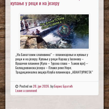
купање у реци и на језеру
„На Банатским слаповима“ – планинарење и купање у
реци и на језеру. Купање у реци Караш у Јасенову –
Вршачке планине (Кула – Турска глава – Ђаков врх) –
Белоцркванска језера – Плаже реке Нере.
Традиционална акција Клуба планинара „АВАНТУРИСТА“
Posted on
28. јун 2026.
by
Борис Братић
Leave a comment