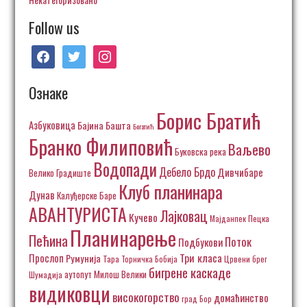
Follow us
facebook
twitter
instagram
Ознаке
Борис Братић
Азбуковица
Бајина Башта
Богатић
Бранко Филиповић
Ваљево
Буковска река
Водопади
Дебело Брдо
Дивчибаре
Велико Градиште
Клуб планинара
Дунав
Калуђерске Баре
АВАНТУРИСТА
Лајковац
Кучево
Пецка
Мајданпек
Планинарење
Пећина
Поток
Подбукови
Три класа
Прослоп
Румунија
Тара
Торничка Бобија
Црвени брег
бигрене каскаде
аутопут Милош Велики
Шумадија
видиковци
високогорство
домаћинство
град Бор