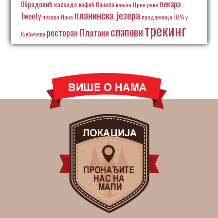
пекара
Обрадовић
каскаде
кафић Ванила
кањон Црне реке
планинска језера
Tweety
пекара Нана
продавница ЈЕРА у
трекинг
слапови
ресторан Платани
Љубичеву