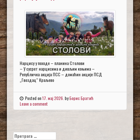
Нарцису у походе – планина Столови
– У сусрет нарцисима и дивљим коњима –
Републичка акција ПСС – домаћин акције ПСД
„Гвоздац“ Краљево
Posted on
17. мај 2026.
by
Борис Братић
Leave a comment
Претрага
за: