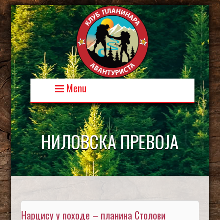
Skip
to
content
Menu
НИЛОВСКА ПРЕВОЈА
Нарцису у походе – планина Столови