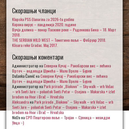
Скорашњи чланци
Klupska PSS članarina za 2026-tu godinu
Корона вирус – пандемија 2020. године
Вучја долина – понор Паскове реке – Раденкова бина – 18. Март
2018.
THE SERBIAN WILD WEST – Тометино поље – Фебруар 2018.
Klisura reke Gradac. Maj 2017.
Скорашњи коментари
Администратор
на
Северни Кучај – Ракобарски вис – пећина
Вртеч – водопади Шумећа – Мало Врело – Бурев
Dušanka Čaović
на
Северни Кучај – Ракобарски вис – пећина
Вртеч – водопади Шумећа – Мало Врело – Бурев
Администратор
на
Park prirode „Biokovo“ – Sky walk – vrh Vošac
– vrh Sveti Jure – poluotok Sveti Petar – Osejava – Makarska + izlet
brodom na Hvar i Brač – Hrvatska
Aleksandra
на
Park prirode „Biokovo“ – Sky walk – vrh Vošac – vrh
Sveti Jure – poluotok Sveti Petar – Osejava – Makarska + izlet
brodom na Hvar i Brač – Hrvatska
Nidžo
на
СРП Пештерско поље – Тројан – Сјеница – меандри
Увца :-)