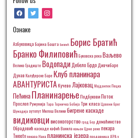
facebook
twitter
instagram
Ознаке
Борис Братић
Азбуковица
Бајина Башта
Богатић
Бранко Филиповић
Ваљево
Буковска река
Водопади
Дебело Брдо
Дивчибаре
Велико Градиште
Клуб планинара
Дунав
Калуђерске Баре
АВАНТУРИСТА
Лајковац
Кучево
Пецка
Мајданпек
Планинарење
Пећина
Поток
Подбукови
Три класа
Прослоп
Румунија
Тара
Торничка Бобија
Црвени брег
бигрене каскаде
аутопут Милош Велики
Шумадија
видиковци
високогорство
домаћинство
град Бор
пекара
Обрадовић
каскаде
кафић Ванила
кањон Црне реке
планинска језера
Tweety
пекара Нана
продавница ЈЕРА у