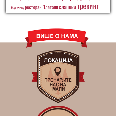
трекинг
слапови
ресторан Платани
Љубичеву