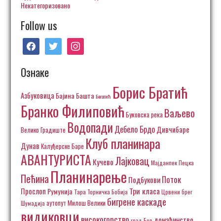
Некатегоризовано
Follow us
facebook
twitter
instagram
Ознаке
Борис Братић
Азбуковица
Бајина Башта
Богатић
Бранко Филиповић
Ваљево
Буковска река
Водопади
Дебело Брдо
Дивчибаре
Велико Градиште
Клуб планинара
Дунав
Калуђерске Баре
АВАНТУРИСТА
Лајковац
Кучево
Пецка
Мајданпек
Планинарење
Пећина
Поток
Подбукови
Три класа
Прослоп
Румунија
Тара
Торничка Бобија
Црвени брег
бигрене каскаде
аутопут Милош Велики
Шумадија
видиковци
високогорство
домаћинство
град Бор