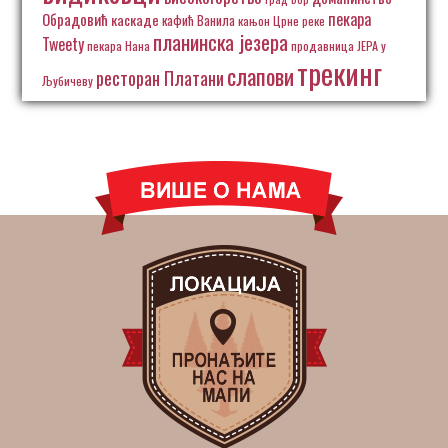
пекара
Обрадовић
каскаде
кафић Ванила
кањон Црне реке
планинска језера
Tweety
пекара Нана
продавница ЈЕРА у
трекинг
слапови
ресторан Платани
Љубичеву