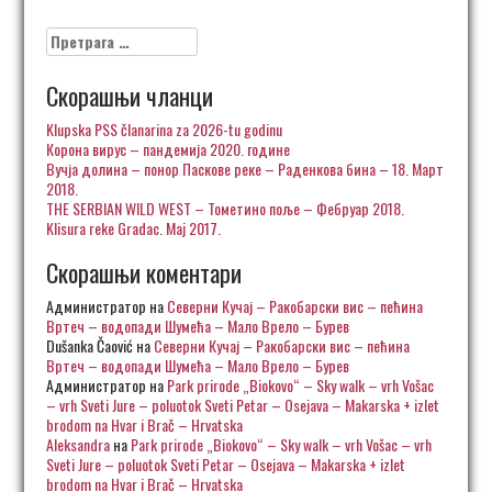
Претрага
за:
Скорашњи чланци
Klupska PSS članarina za 2026-tu godinu
Корона вирус – пандемија 2020. године
Вучја долина – понор Паскове реке – Раденкова бина – 18. Март
2018.
THE SERBIAN WILD WEST – Тометино поље – Фебруар 2018.
Klisura reke Gradac. Maj 2017.
Скорашњи коментари
Администратор
на
Северни Кучај – Ракобарски вис – пећина
Вртеч – водопади Шумећа – Мало Врело – Бурев
Dušanka Čaović
на
Северни Кучај – Ракобарски вис – пећина
Вртеч – водопади Шумећа – Мало Врело – Бурев
Администратор
на
Park prirode „Biokovo“ – Sky walk – vrh Vošac
– vrh Sveti Jure – poluotok Sveti Petar – Osejava – Makarska + izlet
brodom na Hvar i Brač – Hrvatska
Aleksandra
на
Park prirode „Biokovo“ – Sky walk – vrh Vošac – vrh
Sveti Jure – poluotok Sveti Petar – Osejava – Makarska + izlet
brodom na Hvar i Brač – Hrvatska