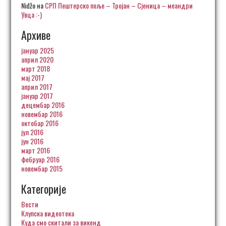
Nidžo
на
СРП Пештерско поље – Тројан – Сјеница – меандри
Увца :-)
Архиве
јануар 2025
април 2020
март 2018
мај 2017
април 2017
јануар 2017
децембар 2016
новембар 2016
октобар 2016
јул 2016
јун 2016
март 2016
фебруар 2016
новембар 2015
Категорије
Вести
Клупска видеотека
Куда смо скитали за викенд