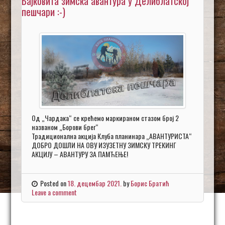
Бајковита зимска авантура у Делиблатској
пешчари :-)
Од „Чардака“ се крећемо маркираном стазом број 2
названом „Борови брег“
Традиционална акција Клуба планинара „АВАНТУРИСТА“
ДОБРО ДОШЛИ НА ОВУ ИЗУЗЕТНУ ЗИМСКУ ТРЕКИНГ
АКЦИЈУ – АВАНТУРУ ЗА ПАМЋЕЊЕ!
Posted on
18. децембар 2021.
by
Борис Братић
Leave a comment