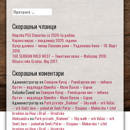
Претрага
за:
Скорашњи чланци
Klupska PSS članarina za 2026-tu godinu
Корона вирус – пандемија 2020. године
Вучја долина – понор Паскове реке – Раденкова бина – 18. Март
2018.
THE SERBIAN WILD WEST – Тометино поље – Фебруар 2018.
Klisura reke Gradac. Maj 2017.
Скорашњи коментари
Администратор
на
Северни Кучај – Ракобарски вис – пећина
Вртеч – водопади Шумећа – Мало Врело – Бурев
Dušanka Čaović
на
Северни Кучај – Ракобарски вис – пећина
Вртеч – водопади Шумећа – Мало Врело – Бурев
Администратор
на
Park prirode „Biokovo“ – Sky walk – vrh Vošac
– vrh Sveti Jure – poluotok Sveti Petar – Osejava – Makarska + izlet
brodom na Hvar i Brač – Hrvatska
Aleksandra
на
Park prirode „Biokovo“ – Sky walk – vrh Vošac – vrh
Sveti Jure – poluotok Sveti Petar – Osejava – Makarska + izlet
brodom na Hvar i Brač – Hrvatska