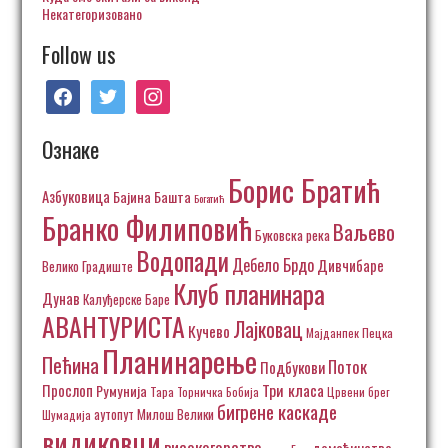
Некатегоризовано
Follow us
facebook
twitter
instagram
Ознаке
Борис Братић
Азбуковица
Бајина Башта
Богатић
Бранко Филиповић
Ваљево
Буковска река
Водопади
Дебело Брдо
Дивчибаре
Велико Градиште
Клуб планинара
Дунав
Калуђерске Баре
АВАНТУРИСТА
Лајковац
Кучево
Пецка
Мајданпек
Планинарење
Пећина
Поток
Подбукови
Три класа
Прослоп
Румунија
Тара
Торничка Бобија
Црвени брег
бигрене каскаде
аутопут Милош Велики
Шумадија
видиковци
високогорство
домаћинство