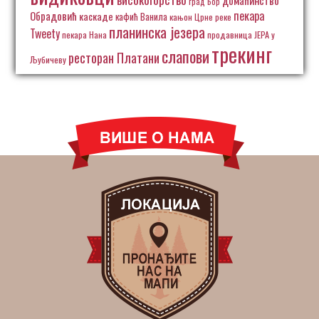
град Бор
пекара
Обрадовић
каскаде
кафић Ванила
кањон Црне реке
планинска језера
Tweety
пекара Нана
продавница ЈЕРА у
трекинг
слапови
ресторан Платани
Љубичеву