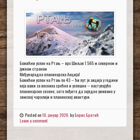
Божићни успон на Ртањ – врх Шиљак 1.565 м северном и
јужном страном
Међународна планинарска Акција!
Божићни успон на Ртањ по 43 – ћи пут је акција у години
која важи за весника срећне и успешне – наступајуће
планинарске сезоне, зато пођите да заједно уживамо у
зимској чаролији и планинској авантури.
Posted on
10. јануар 2026.
by
Борис Братић
Leave a comment