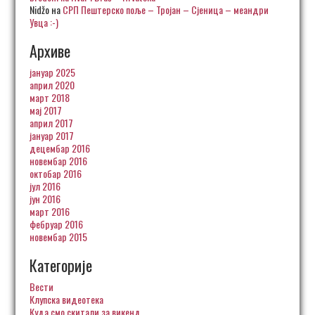
Nidžo
на
СРП Пештерско поље – Тројан – Сјеница – меандри
Увца :-)
Архиве
јануар 2025
април 2020
март 2018
мај 2017
април 2017
јануар 2017
децембар 2016
новембар 2016
октобар 2016
јул 2016
јун 2016
март 2016
фебруар 2016
новембар 2015
Категорије
Вести
Клупска видеотека
Куда смо скитали за викенд