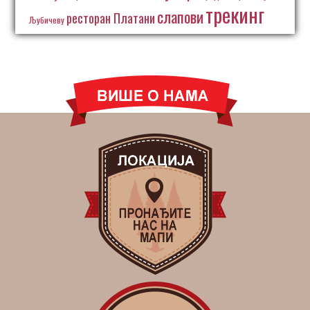
трекинг
слапови
ресторан Платани
Љубичеву