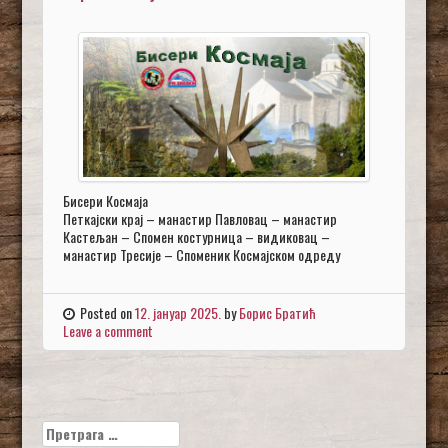
Бисери Космаја
Петкајски крај – манастир Павловац – манастир
Кастељан – Спомен костурница – видиковац –
манастир Тресије – Споменик Космајском одреду
Posted on
12. јануар 2025.
by
Борис Братић
Leave a comment
Претрага
за: