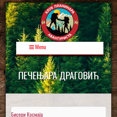
Skip
to
content
Menu
ПЕЧЕЊАРА ДРАГОВИЋ
Бисери Космаја