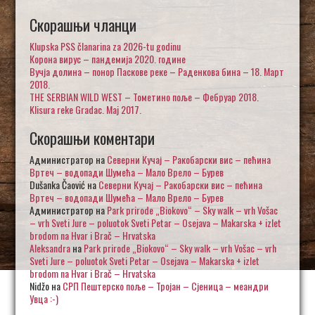
Скорашњи чланци
Klupska PSS članarina za 2026-tu godinu
Корона вирус – пандемија 2020. године
Вучја долина – понор Паскове реке – Раденкова бина – 18. Март
2018.
THE SERBIAN WILD WEST – Тометино поље – Фебруар 2018.
Klisura reke Gradac. Maj 2017.
Скорашњи коментари
Администратор
на
Северни Кучај – Ракобарски вис – пећина
Вртеч – водопади Шумећа – Мало Врело – Бурев
Dušanka Čaović
на
Северни Кучај – Ракобарски вис – пећина
Вртеч – водопади Шумећа – Мало Врело – Бурев
Администратор
на
Park prirode „Biokovo“ – Sky walk – vrh Vošac
– vrh Sveti Jure – poluotok Sveti Petar – Osejava – Makarska + izlet
brodom na Hvar i Brač – Hrvatska
Aleksandra
на
Park prirode „Biokovo“ – Sky walk – vrh Vošac – vrh
Sveti Jure – poluotok Sveti Petar – Osejava – Makarska + izlet
brodom na Hvar i Brač – Hrvatska
Nidžo
на
СРП Пештерско поље – Тројан – Сјеница – меандри
Увца :-)