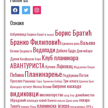
facebook
twitter
instagram
Ознаке
Борис Братић
Азбуковица
Бајина Башта
Богатић
Бранко Филиповић
Ваљево
Буковска река
Водопади
Дебело Брдо
Дивчибаре
Велико Градиште
Клуб планинара
Дунав
Калуђерске Баре
АВАНТУРИСТА
Лајковац
Кучево
Пецка
Мајданпек
Планинарење
Пећина
Поток
Подбукови
Три класа
Прослоп
Румунија
Тара
Торничка Бобија
Црвени брег
бигрене каскаде
аутопут Милош Велики
Шумадија
видиковци
високогорство
домаћинство
град Бор
пекара
Обрадовић
каскаде
кафић Ванила
кањон Црне реке
планинска језера
Tweety
пекара Нана
продавница ЈЕРА у