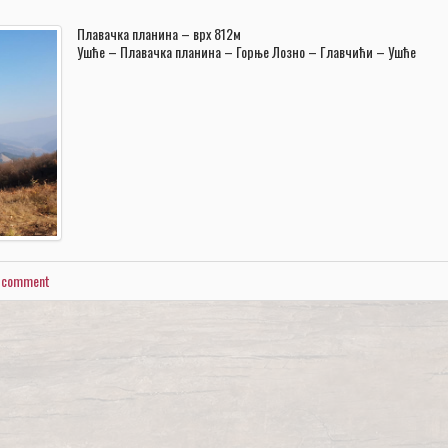
Плавачка планина – врх 812м
Ушће – Плавачка планина – Горње Лозно – Главчићи – Ушће
a comment