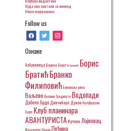
Клупска видеотека
Куда смо скитали за викенд
Некатегоризовано
Follow us
facebook
twitter
instagram
Ознаке
Борис
Азбуковица
Бајина Башта
Богатић
Братић
Бранко
Филиповић
Буковска река
Водопади
Ваљево
Велико Градиште
Дебело Брдо
Дивчибаре
Дунав
Калуђерске
Клуб планинара
Баре
АВАНТУРИСТА
Лајковац
Кучево
Пећина
Пецка
Мајданпек