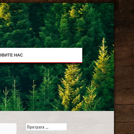
ОВИТЕ НАС
Претрага
за: