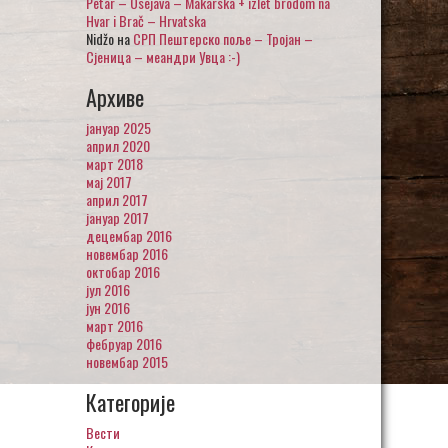
Petar – Osejava – Makarska + izlet brodom na
Hvar i Brač – Hrvatska
Nidžo
на
СРП Пештерско поље – Тројан –
Сјеница – меандри Увца :-)
Архиве
јануар 2025
април 2020
март 2018
мај 2017
април 2017
јануар 2017
децембар 2016
новембар 2016
октобар 2016
јул 2016
јун 2016
март 2016
фебруар 2016
новембар 2015
Категорије
Вести