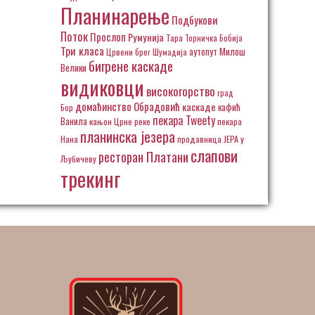
Планинарење
Подбукови
Поток
Прослоп
Румунија
Тара
Торничка Бобија
Три класа
аутопут Милош
Црвени брег
Шумадија
бигрене каскаде
Велики
видиковци
високогорство
град
домаћинство Обрадовић
каскаде
кафић
Бор
пекара Tweety
Ванила
кањон Црне реке
пекара
планинска језера
Нана
продавница ЈЕРА у
слапови
ресторан Платани
Љубичеву
трекинг