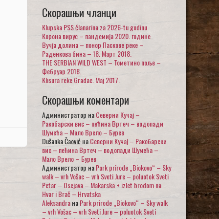
Скорашњи чланци
Klupska PSS članarina za 2026-tu godinu
Корона вирус – пандемија 2020. године
Вучја долина – понор Паскове реке –
Раденкова бина – 18. Март 2018.
THE SERBIAN WILD WEST – Тометино поље –
Фебруар 2018.
Klisura reke Gradac. Maj 2017.
Скорашњи коментари
Администратор
на
Северни Кучај –
Ракобарски вис – пећина Вртеч – водопади
Шумећа – Мало Врело – Бурев
Dušanka Čaović
на
Северни Кучај – Ракобарски
вис – пећина Вртеч – водопади Шумећа –
Мало Врело – Бурев
Администратор
на
Park prirode „Biokovo“ – Sky
walk – vrh Vošac – vrh Sveti Jure – poluotok Sveti
Petar – Osejava – Makarska + izlet brodom na
Hvar i Brač – Hrvatska
Aleksandra
на
Park prirode „Biokovo“ – Sky walk
– vrh Vošac – vrh Sveti Jure – poluotok Sveti