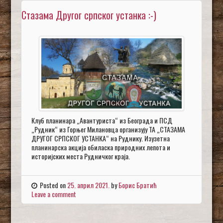
Стазама Другог српског устанка :-)
Клуб планинара „Авантуриста“ из Београда и ПСД
„Рудник“ из Горњег Милановца организују ТА „СТАЗАМА
ДРУГОГ СРПСКОГ УСТАНКА“ на Руднику. Изузетна
планинарска акција обиласка природних лепота и
историјских места Рудничког краја.
Posted on
25. април 2021.
by
Борис Братић
Leave a comment