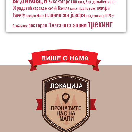
високогорство
домаћинство
град Бор
пекара
Обрадовић
каскаде
кафић Ванила
кањон Црне реке
планинска језера
Tweety
пекара Нана
продавница ЈЕРА у
трекинг
слапови
ресторан Платани
Љубичеву