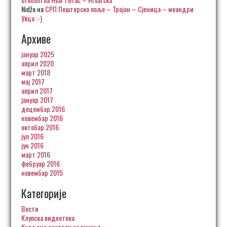
Nidžo
на
СРП Пештерско поље – Тројан – Сјеница – меандри
Увца :-)
Архиве
јануар 2025
април 2020
март 2018
мај 2017
април 2017
јануар 2017
децембар 2016
новембар 2016
октобар 2016
јул 2016
јун 2016
март 2016
фебруар 2016
новембар 2015
Категорије
Вести
Клупска видеотека
Куда смо скитали за викенд