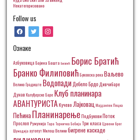
Некатегоризовано
Follow us
facebook
twitter
instagram
Ознаке
Борис Братић
Азбуковица
Бајина Башта
Богатић
Бранко Филиповић
Ваљево
Буковска река
Водопади
Дебело Брдо
Дивчибаре
Велико Градиште
Клуб планинара
Дунав
Калуђерске Баре
АВАНТУРИСТА
Лајковац
Кучево
Пецка
Мајданпек
Планинарење
Пећина
Поток
Подбукови
Три класа
Прослоп
Румунија
Тара
Торничка Бобија
Црвени брег
бигрене каскаде
аутопут Милош Велики
Шумадија
видиковци