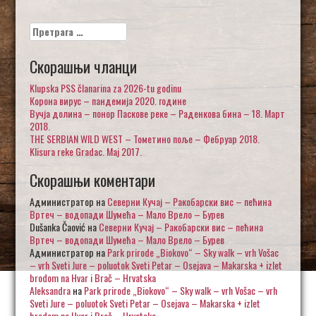
Претрага
за:
Скорашњи чланци
Klupska PSS članarina za 2026-tu godinu
Корона вирус – пандемија 2020. године
Вучја долина – понор Паскове реке – Раденкова бина – 18. Март
2018.
THE SERBIAN WILD WEST – Тометино поље – Фебруар 2018.
Klisura reke Gradac. Maj 2017.
Скорашњи коментари
Администратор
на
Северни Кучај – Ракобарски вис – пећина
Вртеч – водопади Шумећа – Мало Врело – Бурев
Dušanka Čaović
на
Северни Кучај – Ракобарски вис – пећина
Вртеч – водопади Шумећа – Мало Врело – Бурев
Администратор
на
Park prirode „Biokovo“ – Sky walk – vrh Vošac
– vrh Sveti Jure – poluotok Sveti Petar – Osejava – Makarska + izlet
brodom na Hvar i Brač – Hrvatska
Aleksandra
на
Park prirode „Biokovo“ – Sky walk – vrh Vošac – vrh
Sveti Jure – poluotok Sveti Petar – Osejava – Makarska + izlet
brodom na Hvar i Brač – Hrvatska