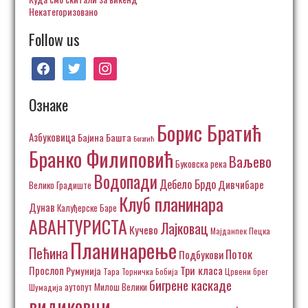
Некатегоризовано
Follow us
facebook
twitter
instagram
Ознаке
Борис Братић
Азбуковица
Бајина Башта
Богатић
Бранко Филиповић
Ваљево
Буковска река
Водопади
Дебело Брдо
Дивчибаре
Велико Градиште
Клуб планинара
Дунав
Калуђерске Баре
АВАНТУРИСТА
Лајковац
Кучево
Пецка
Мајданпек
Планинарење
Пећина
Поток
Подбукови
Три класа
Прослоп
Румунија
Тара
Торничка Бобија
Црвени брег
бигрене каскаде
аутопут Милош Велики
Шумадија
видиковци