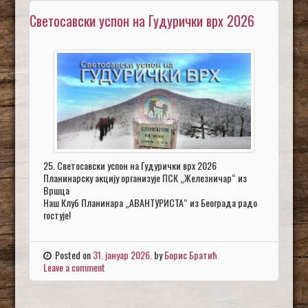
Светосавски успон на Гудурички врх 2026
25. Светосавски успон на Гудурички врх 2026
Планинарску акцију организује ПСК „Железничар“ из
Вршца
Наш Клуб Планинара „АВАНТУРИСТА“ из Београда радо
гостује!
Posted on
31. јануар 2026.
by
Борис Братић
Leave a comment