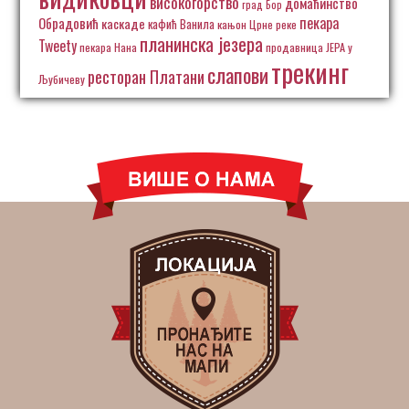
високогорство
домаћинство
град Бор
пекара
Обрадовић
каскаде
кафић Ванила
кањон Црне реке
планинска језера
Tweety
пекара Нана
продавница ЈЕРА у
трекинг
слапови
ресторан Платани
Љубичеву