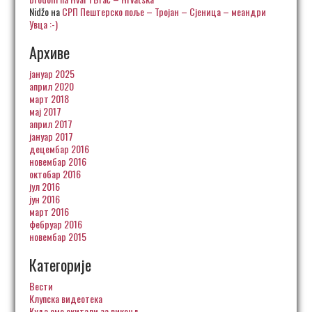
Nidžo
на
СРП Пештерско поље – Тројан – Сјеница – меандри
Увца :-)
Архиве
јануар 2025
април 2020
март 2018
мај 2017
април 2017
јануар 2017
децембар 2016
новембар 2016
октобар 2016
јул 2016
јун 2016
март 2016
фебруар 2016
новембар 2015
Категорије
Вести
Клупска видеотека
Куда смо скитали за викенд