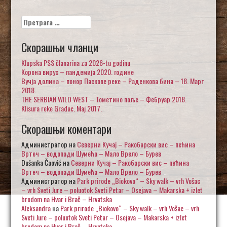
Претрага
за:
Скорашњи чланци
Klupska PSS članarina za 2026-tu godinu
Корона вирус – пандемија 2020. године
Вучја долина – понор Паскове реке – Раденкова бина – 18. Март
2018.
THE SERBIAN WILD WEST – Тометино поље – Фебруар 2018.
Klisura reke Gradac. Maj 2017.
Скорашњи коментари
Администратор
на
Северни Кучај – Ракобарски вис – пећина
Вртеч – водопади Шумећа – Мало Врело – Бурев
Dušanka Čaović
на
Северни Кучај – Ракобарски вис – пећина
Вртеч – водопади Шумећа – Мало Врело – Бурев
Администратор
на
Park prirode „Biokovo“ – Sky walk – vrh Vošac
– vrh Sveti Jure – poluotok Sveti Petar – Osejava – Makarska + izlet
brodom na Hvar i Brač – Hrvatska
Aleksandra
на
Park prirode „Biokovo“ – Sky walk – vrh Vošac – vrh
Sveti Jure – poluotok Sveti Petar – Osejava – Makarska + izlet
brodom na Hvar i Brač – Hrvatska