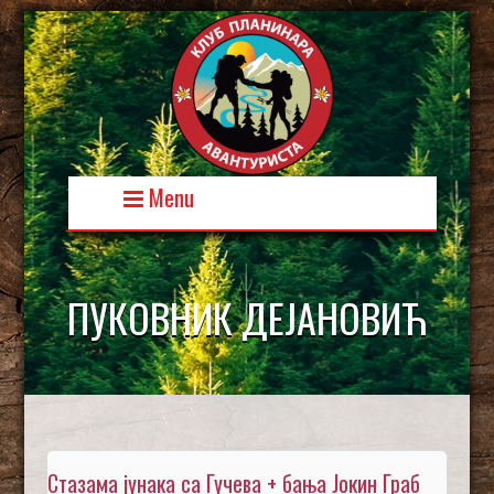
Skip
to
content
Menu
ПУКОВНИК ДЕЈАНОВИЋ
Стазама јунака са Гучева + бања Јокин Граб