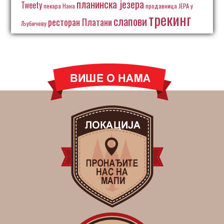
планинска језера
Tweety
пекара Нана
продавница ЈЕРА у
трекинг
слапови
ресторан Платани
Љубичеву