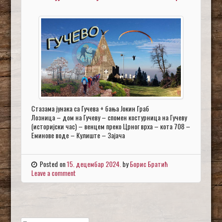
Стазама јунака са Гучева + бања Јокин Граб
Лозница – дом на Гучеву – спомен костурница на Гучеву
(историјски час) – венцем преко Црног врха – кота 708 –
Еминове воде – Кулиште – Зајача
Posted on
15. децембар 2024.
by
Борис Братић
Leave a comment
Претрага