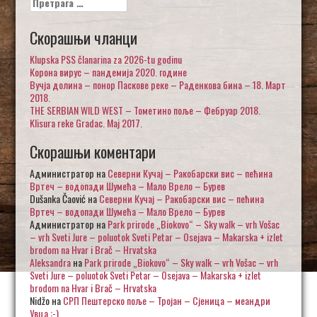
за:
Скорашњи чланци
Klupska PSS članarina za 2026-tu godinu
Корона вирус – пандемија 2020. године
Вучја долина – понор Паскове реке – Раденкова бина – 18. Март
2018.
THE SERBIAN WILD WEST – Тометино поље – Фебруар 2018.
Klisura reke Gradac. Maj 2017.
Скорашњи коментари
Администратор
на
Северни Кучај – Ракобарски вис – пећина
Вртеч – водопади Шумећа – Мало Врело – Бурев
Dušanka Čaović
на
Северни Кучај – Ракобарски вис – пећина
Вртеч – водопади Шумећа – Мало Врело – Бурев
Администратор
на
Park prirode „Biokovo“ – Sky walk – vrh Vošac
– vrh Sveti Jure – poluotok Sveti Petar – Osejava – Makarska + izlet
brodom na Hvar i Brač – Hrvatska
Aleksandra
на
Park prirode „Biokovo“ – Sky walk – vrh Vošac – vrh
Sveti Jure – poluotok Sveti Petar – Osejava – Makarska + izlet
brodom na Hvar i Brač – Hrvatska
Nidžo
на
СРП Пештерско поље – Тројан – Сјеница – меандри
Увца :-)