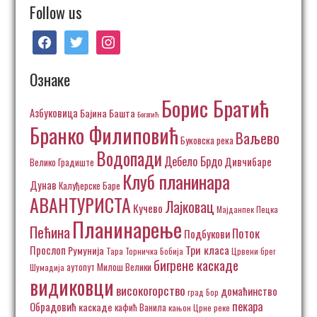
Follow us
facebook
twitter
instagram
Ознаке
Борис Братић
Азбуковица
Бајина Башта
Богатић
Бранко Филиповић
Ваљево
Буковска река
Водопади
Дебело Брдо
Дивчибаре
Велико Градиште
Клуб планинара
Дунав
Калуђерске Баре
АВАНТУРИСТА
Лајковац
Кучево
Пецка
Мајданпек
Планинарење
Пећина
Поток
Подбукови
Три класа
Прослоп
Румунија
Тара
Торничка Бобија
Црвени брег
бигрене каскаде
аутопут Милош Велики
Шумадија
видиковци
високогорство
домаћинство
град Бор
пекара
Обрадовић
каскаде
кафић Ванила
кањон Црне реке