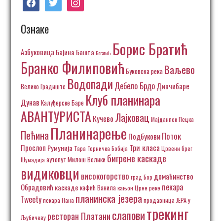
Ознаке
Борис Братић
Азбуковица
Бајина Башта
Богатић
Бранко Филиповић
Ваљево
Буковска река
Водопади
Дебело Брдо
Дивчибаре
Велико Градиште
Клуб планинара
Дунав
Калуђерске Баре
АВАНТУРИСТА
Лајковац
Кучево
Пецка
Мајданпек
Планинарење
Пећина
Поток
Подбукови
Три класа
Прослоп
Румунија
Тара
Торничка Бобија
Црвени брег
бигрене каскаде
аутопут Милош Велики
Шумадија
видиковци
високогорство
домаћинство
град Бор
пекара
Обрадовић
каскаде
кафић Ванила
кањон Црне реке
планинска језера
Tweety
пекара Нана
продавница ЈЕРА у
трекинг
слапови
ресторан Платани
Љубичеву