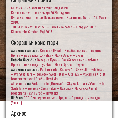
Klupska PSS članarina za 2026-tu godinu
Корона вирус – пандемија 2020. године
Вучја долина – понор Паскове реке – Раденкова бина – 18. Март
2018.
THE SERBIAN WILD WEST – Тометино поље – Фебруар 2018.
Klisura reke Gradac. Maj 2017.
Скорашњи коментари
Администратор
на
Северни Кучај – Ракобарски вис – пећина
Вртеч – водопади Шумећа – Мало Врело – Бурев
Dušanka Čaović
на
Северни Кучај – Ракобарски вис – пећина
Вртеч – водопади Шумећа – Мало Врело – Бурев
Администратор
на
Park prirode „Biokovo“ – Sky walk – vrh Vošac
– vrh Sveti Jure – poluotok Sveti Petar – Osejava – Makarska + izlet
brodom na Hvar i Brač – Hrvatska
Aleksandra
на
Park prirode „Biokovo“ – Sky walk – vrh Vošac – vrh
Sveti Jure – poluotok Sveti Petar – Osejava – Makarska + izlet
brodom na Hvar i Brač – Hrvatska
Nidžo
на
СРП Пештерско поље – Тројан – Сјеница – меандри
Увца :-)
Архиве