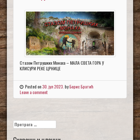
Стазом Петрушких Монаха – МАЛА СВЕТА ГОРА У
КЛИСУРИ РЕКЕ ЦРНИЦЕ
Posted on
30. јул 2023.
by
Борис Братић
Leave a comment
Претрага
за:
Скорашњи чланци