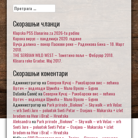
Претрага
за:
Скорашњи чланци
Klupska PSS članarina za 2026-tu godinu
Корона вирус – пандемија 2020. године
Вучја долина – понор Паскове реке – Раденкова бина – 18. Март
2018.
THE SERBIAN WILD WEST – Тометино поље – Фебруар 2018.
Klisura reke Gradac. Maj 2017.
Скорашњи коментари
Администратор
на
Северни Кучај – Ракобарски вис – пећина
Вртеч – водопади Шумећа – Мало Врело – Бурев
Dušanka Čaović
на
Северни Кучај – Ракобарски вис – пећина
Вртеч – водопади Шумећа – Мало Врело – Бурев
Администратор
на
Park prirode „Biokovo“ – Sky walk – vrh Vošac
– vrh Sveti Jure – poluotok Sveti Petar – Osejava – Makarska + izlet
brodom na Hvar i Brač – Hrvatska
Aleksandra
на
Park prirode „Biokovo“ – Sky walk – vrh Vošac – vrh
Sveti Jure – poluotok Sveti Petar – Osejava – Makarska + izlet
brodom na Hvar i Brač – Hrvatska
Nidžo
на
СРП Пештерско поље – Тројан – Сјеница – меандри