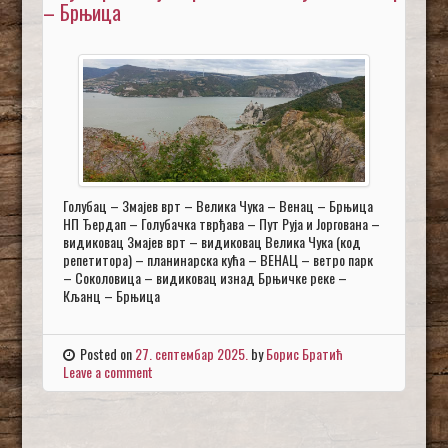
– Брњица
Голубац – Змајев врт – Велика Чука – Венац – Брњица
НП Ђердап – Голубачка тврђава – Пут Руја и Јоргована –
видиковац Змајев врт – видиковац Велика Чука (код
репетитора) – планинарска кућа – ВЕНАЦ – ветро парк
– Соколовица – видиковац изнад Брњичке реке –
Кљанц – Брњица
Posted on
27. септембар 2025.
by
Борис Братић
Leave a comment