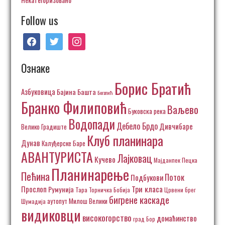
Follow us
facebook
twitter
instagram
Ознаке
Борис Братић
Азбуковица
Бајина Башта
Богатић
Бранко Филиповић
Ваљево
Буковска река
Водопади
Дебело Брдо
Дивчибаре
Велико Градиште
Клуб планинара
Дунав
Калуђерске Баре
АВАНТУРИСТА
Лајковац
Кучево
Пецка
Мајданпек
Планинарење
Пећина
Поток
Подбукови
Три класа
Прослоп
Румунија
Тара
Торничка Бобија
Црвени брег
бигрене каскаде
аутопут Милош Велики
Шумадија
видиковци
високогорство
домаћинство
град Бор