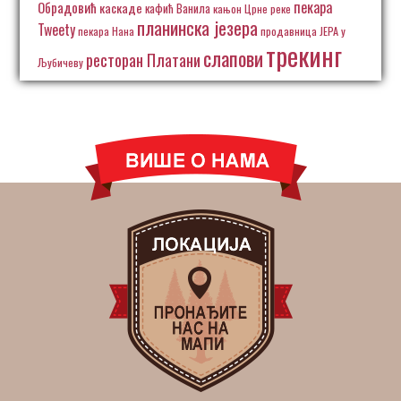
пекара
Обрадовић
каскаде
кафић Ванила
кањон Црне реке
планинска језера
Tweety
пекара Нана
продавница ЈЕРА у
трекинг
слапови
ресторан Платани
Љубичеву