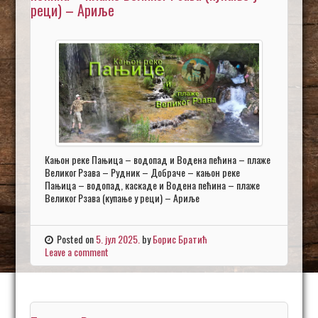
реци) – Ариље
Кањон реке Пањица – водопад и Водена пећина – плаже
Великог Рзава – Рудник – Добраче – кањон реке
Пањица – водопад, каскаде и Водена пећина – плаже
Великог Рзава (купање у реци) – Ариље
Posted on
5. јул 2025.
by
Борис Братић
Leave a comment