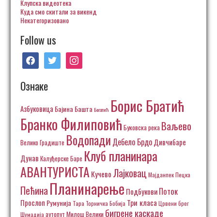
Клупска видеотека
Куда смо скитали за викенд
Некатегоризовано
Follow us
facebook
twitter
instagram
Ознаке
Борис Братић
Азбуковица
Бајина Башта
Богатић
Бранко Филиповић
Ваљево
Буковска река
Водопади
Дебело Брдо
Дивчибаре
Велико Градиште
Клуб планинара
Дунав
Калуђерске Баре
АВАНТУРИСТА
Лајковац
Кучево
Пецка
Мајданпек
Планинарење
Пећина
Поток
Подбукови
Три класа
Прослоп
Румунија
Тара
Торничка Бобија
Црвени брег
бигрене каскаде
аутопут Милош Велики
Шумадија