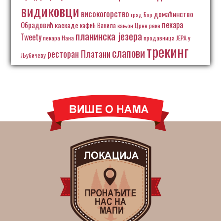
видиковци
високогорство
домаћинство
град Бор
пекара
Обрадовић
каскаде
кафић Ванила
кањон Црне реке
планинска језера
Tweety
пекара Нана
продавница ЈЕРА у
трекинг
слапови
ресторан Платани
Љубичеву