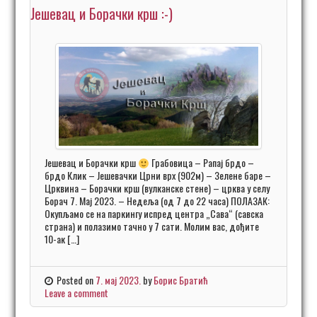
Јешевац и Борачки крш :-)
Јешевац и Борачки крш
Грабовица – Рапај брдо –
брдо Клик – Јешевачки Црни врх (902м) – Зелене баре –
Црквина – Борачки крш (вулканске стене) – црква у селу
Борач 7. Мај 2023. – Недеља (од 7 до 22 часа) ПОЛАЗАК:
Окупљамо се на паркингу испред центра „Сава“ (савска
страна) и полазимо тачно у 7 сати. Молим вас, дођите
10-ак […]
Posted on
7. мај 2023.
by
Борис Братић
Leave a comment