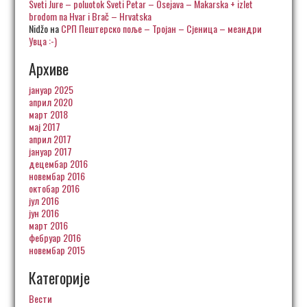
Sveti Jure – poluotok Sveti Petar – Osejava – Makarska + izlet
brodom na Hvar i Brač – Hrvatska
Nidžo
на
СРП Пештерско поље – Тројан – Сјеница – меандри
Увца :-)
Архиве
јануар 2025
април 2020
март 2018
мај 2017
април 2017
јануар 2017
децембар 2016
новембар 2016
октобар 2016
јул 2016
јун 2016
март 2016
фебруар 2016
новембар 2015
Категорије
Вести