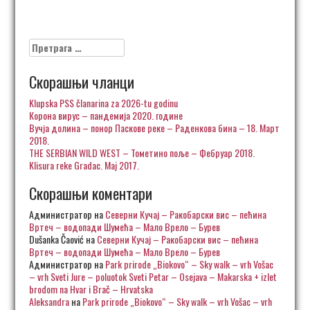
Претрага
за:
Скорашњи чланци
Klupska PSS članarina za 2026-tu godinu
Корона вирус – пандемија 2020. године
Вучја долина – понор Паскове реке – Раденкова бина – 18. Март
2018.
THE SERBIAN WILD WEST – Тометино поље – Фебруар 2018.
Klisura reke Gradac. Maj 2017.
Скорашњи коментари
Администратор
на
Северни Кучај – Ракобарски вис – пећина
Вртеч – водопади Шумећа – Мало Врело – Бурев
Dušanka Čaović
на
Северни Кучај – Ракобарски вис – пећина
Вртеч – водопади Шумећа – Мало Врело – Бурев
Администратор
на
Park prirode „Biokovo“ – Sky walk – vrh Vošac
– vrh Sveti Jure – poluotok Sveti Petar – Osejava – Makarska + izlet
brodom na Hvar i Brač – Hrvatska
Aleksandra
на
Park prirode „Biokovo“ – Sky walk – vrh Vošac – vrh