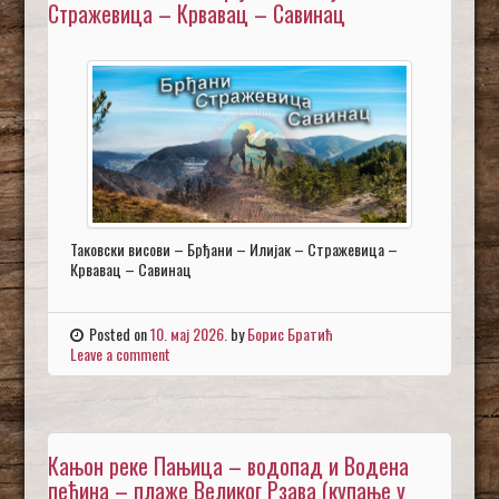
Стражевица – Крвавац – Савинац
Таковски висови – Брђани – Илијак – Стражевица –
Крвавац – Савинац
Posted on
10. мај 2026.
by
Борис Братић
Leave a comment
Кањон реке Пањица – водопад и Водена
пећина – плаже Великог Рзава (купање у