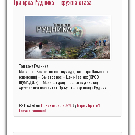
Три врха Рудника – кружна стаза
Три врха Рудника
Манастир Благовештење шумадијско – врх Паљевине
(споменик) – Банетов врх – Цвијићев врх (КРОВ
ШУМАДИЈЕ) – Мали Штурац (прелеп видиковац) –
Археолошки локалитет Прљуша – варошица Рудник
Posted on
11. новембар 2024.
by
Борис Братић
Leave a comment