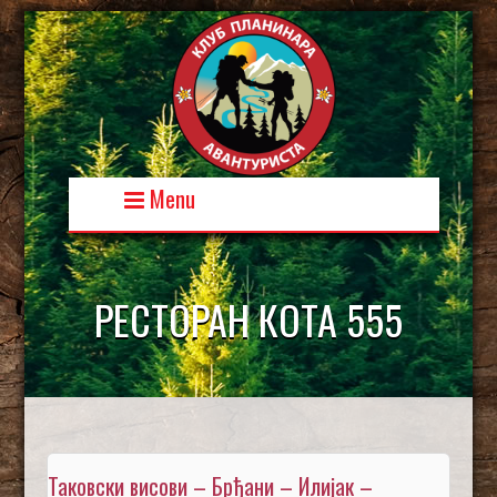
Skip
to
content
Menu
РЕСТОРАН КОТА 555
Таковски висови – Брђани – Илијак –