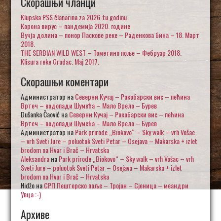
Скорашњи чланци
Klupska PSS članarina za 2026-tu godinu
Корона вирус – пандемија 2020. године
Вучја долина – понор Паскове реке – Раденкова бина – 18. Март
2018.
THE SERBIAN WILD WEST – Тометино поље – Фебруар 2018.
Klisura reke Gradac. Maj 2017.
Скорашњи коментари
Администратор
на
Северни Кучај – Ракобарски вис – пећина
Вртеч – водопади Шумећа – Мало Врело – Бурев
Dušanka Čaović
на
Северни Кучај – Ракобарски вис – пећина
Вртеч – водопади Шумећа – Мало Врело – Бурев
Администратор
на
Park prirode „Biokovo“ – Sky walk – vrh Vošac
– vrh Sveti Jure – poluotok Sveti Petar – Osejava – Makarska + izlet
brodom na Hvar i Brač – Hrvatska
Aleksandra
на
Park prirode „Biokovo“ – Sky walk – vrh Vošac – vrh
Sveti Jure – poluotok Sveti Petar – Osejava – Makarska + izlet
brodom na Hvar i Brač – Hrvatska
Nidžo
на
СРП Пештерско поље – Тројан – Сјеница – меандри
Увца :-)
Архиве