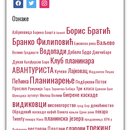
facebook
twitter
instagram
Ознаке
Борис Братић
Азбуковица
Бајина Башта
Богатић
Бранко Филиповић
Ваљево
Буковска река
Водопади
Дебело Брдо
Дивчибаре
Велико Градиште
Клуб планинара
Дунав
Калуђерске Баре
АВАНТУРИСТА
Лајковац
Кучево
Пецка
Мајданпек
Планинарење
Пећина
Поток
Подбукови
Три класа
Прослоп
Румунија
Тара
Торничка Бобија
Црвени брег
бигрене каскаде
аутопут Милош Велики
Шумадија
видиковци
високогорство
домаћинство
град Бор
пекара
Обрадовић
каскаде
кафић Ванила
кањон Црне реке
планинска језера
Tweety
пекара Нана
продавница ЈЕРА у
трекинг
слапови
ресторан Платани
Љубичеву