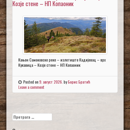
Козје стене – НП Копаоник
Кањон Самоковске реке – излетиште Кадијевац – врх
Кукавица – Козје стене – НП Копаоник
Posted on
9. август 2026.
by
Борис Братић
Leave a comment
Претрага
за: