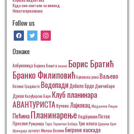
Куда смо скитали за викенд
Некатегоризовано
Follow us
facebook
twitter
instagram
Ознаке
Борис Братић
Азбуковица
Бајина Башта
Богатић
Бранко Филиповић
Ваљево
Буковска река
Водопади
Дебело Брдо
Дивчибаре
Велико Градиште
Клуб планинара
Дунав
Калуђерске Баре
АВАНТУРИСТА
Лајковац
Кучево
Пецка
Мајданпек
Планинарење
Пећина
Поток
Подбукови
Три класа
Прослоп
Румунија
Тара
Торничка Бобија
Црвени брег
бигрене каскаде
аутопут Милош Велики
Шумадија