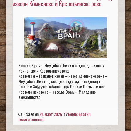
извори Комненске и Крепољинске реке
Велики Врањ – Миуцића пећине и водопад – извори
Комненске и Крепољинске реке
Крепољин – Гавранов камен – извор Комненске реке –
Миуцића пећине – језерце и водопад – воденица –
Погана и Хајдучка пећина – врх Велики Врањ – извор
Крепољинске реке – насеље Врањ – Миладино
домаћинство
Posted on
21. март 2026.
by
Борис Братић
Leave a comment