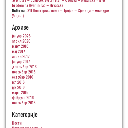
brodom na Hvar i Brač – Hrvatska
Nidžo
на
СРП Пештерско поље – Тројан – Сјеница – меандри
Увца :-)
Архиве
јануар 2025
април 2020
март 2018
мај 2017
април 2017
јануар 2017
децембар 2016
новембар 2016
октобар 2016
јул 2016
јун 2016
март 2016
фебруар 2016
новембар 2015
Категорије
Вести
Клупска видеотека