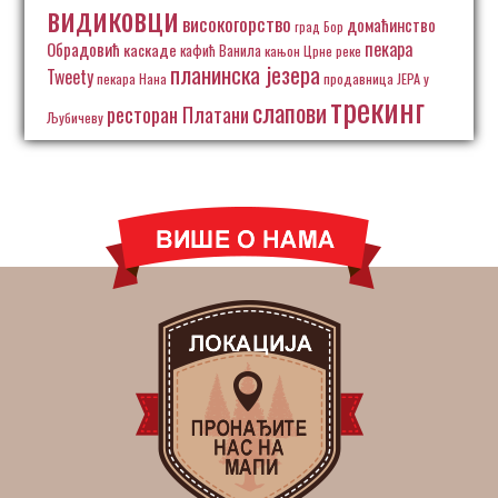
видиковци
високогорство
домаћинство
град Бор
пекара
Обрадовић
каскаде
кафић Ванила
кањон Црне реке
планинска језера
Tweety
пекара Нана
продавница ЈЕРА у
трекинг
слапови
ресторан Платани
Љубичеву