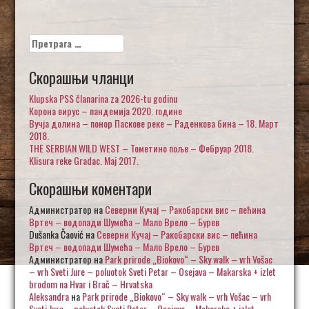
Претрага
за:
Скорашњи чланци
Klupska PSS članarina za 2026-tu godinu
Корона вирус – пандемија 2020. године
Вучја долина – понор Паскове реке – Раденкова бина – 18. Март
2018.
THE SERBIAN WILD WEST – Тометино поље – Фебруар 2018.
Klisura reke Gradac. Maj 2017.
Скорашњи коментари
Администратор
на
Северни Кучај – Ракобарски вис – пећина
Вртеч – водопади Шумећа – Мало Врело – Бурев
Dušanka Čaović
на
Северни Кучај – Ракобарски вис – пећина
Вртеч – водопади Шумећа – Мало Врело – Бурев
Администратор
на
Park prirode „Biokovo“ – Sky walk – vrh Vošac
– vrh Sveti Jure – poluotok Sveti Petar – Osejava – Makarska + izlet
brodom na Hvar i Brač – Hrvatska
Aleksandra
на
Park prirode „Biokovo“ – Sky walk – vrh Vošac – vrh
Sveti Jure – poluotok Sveti Petar – Osejava – Makarska + izlet