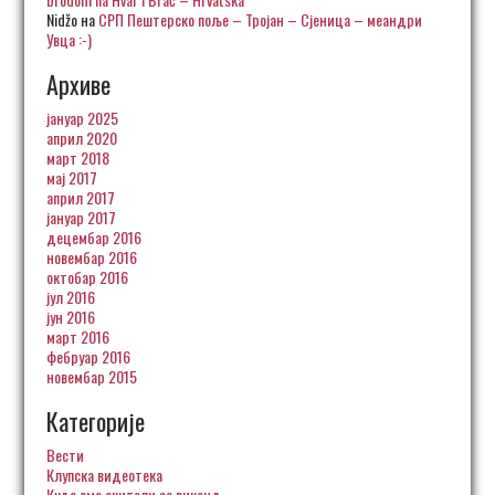
Nidžo
на
СРП Пештерско поље – Тројан – Сјеница – меандри
Увца :-)
Архиве
јануар 2025
април 2020
март 2018
мај 2017
април 2017
јануар 2017
децембар 2016
новембар 2016
октобар 2016
јул 2016
јун 2016
март 2016
фебруар 2016
новембар 2015
Категорије
Вести
Клупска видеотека
Куда смо скитали за викенд