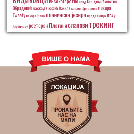
високогорство
домаћинство
град Бор
пекара
Обрадовић
каскаде
кафић Ванила
кањон Црне реке
планинска језера
Tweety
пекара Нана
продавница ЈЕРА у
трекинг
слапови
ресторан Платани
Љубичеву