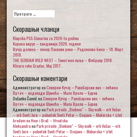
Претрага
за:
Скорашњи чланци
Klupska PSS članarina za 2026-tu godinu
Корона вирус – пандемија 2020. године
Вучја долина – понор Паскове реке – Раденкова бина – 18. Март
2018.
THE SERBIAN WILD WEST – Тометино поље – Фебруар 2018.
Klisura reke Gradac. Maj 2017.
Скорашњи коментари
Администратор
на
Северни Кучај – Ракобарски вис – пећина
Вртеч – водопади Шумећа – Мало Врело – Бурев
Dušanka Čaović
на
Северни Кучај – Ракобарски вис – пећина
Вртеч – водопади Шумећа – Мало Врело – Бурев
Администратор
на
Park prirode „Biokovo“ – Sky walk – vrh Vošac
– vrh Sveti Jure – poluotok Sveti Petar – Osejava – Makarska + izlet
brodom na Hvar i Brač – Hrvatska
Aleksandra
на
Park prirode „Biokovo“ – Sky walk – vrh Vošac – vrh
Sveti Jure – poluotok Sveti Petar – Osejava – Makarska + izlet
brodom na Hvar i Brač – Hrvatska