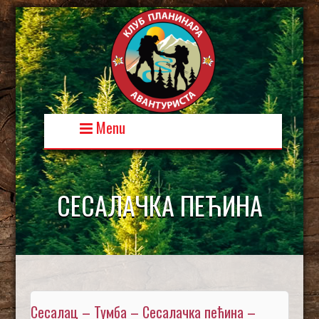
Skip
to
content
Menu
СЕСАЛАЧКА ПЕЋИНА
Сесалац – Тумба – Сесалачка пећина –