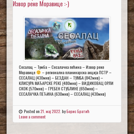
Извор реке Моравице :-)
Сесалац – Тумба – Сесалачка пећина – Извор реке
Моравице
– регионална планинарска акција ПСТР –
СЕСАЛАЦ (430мнв) – БЕЗДАН – ТУМБА (842мнв) –
КЛИСУРА МАЂАРСКЕ РЕКЕ (480мнв) – ВИДИКОВАЦ ОРЛИ
СКОК (570мнв) – ГРЕБЕН СТУБЛИНЕ (650мнв) –
СЕСАЛАЧКА ПЕЋИНА (630мнв) – СЕСАЛАЦ (430мнв)
Posted on
21. мај 2022.
by
Борис Братић
Leave a comment