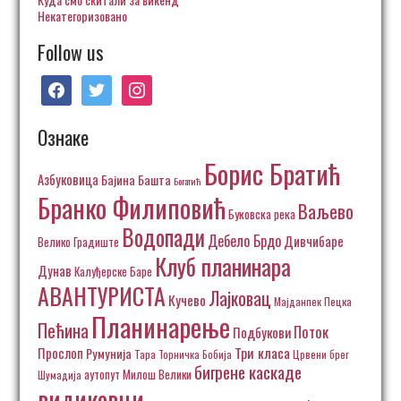
Некатегоризовано
Follow us
facebook
twitter
instagram
Ознаке
Борис Братић
Азбуковица
Бајина Башта
Богатић
Бранко Филиповић
Ваљево
Буковска река
Водопади
Дебело Брдо
Дивчибаре
Велико Градиште
Клуб планинара
Дунав
Калуђерске Баре
АВАНТУРИСТА
Лајковац
Кучево
Пецка
Мајданпек
Планинарење
Пећина
Поток
Подбукови
Три класа
Прослоп
Румунија
Тара
Торничка Бобија
Црвени брег
бигрене каскаде
аутопут Милош Велики
Шумадија
видиковци