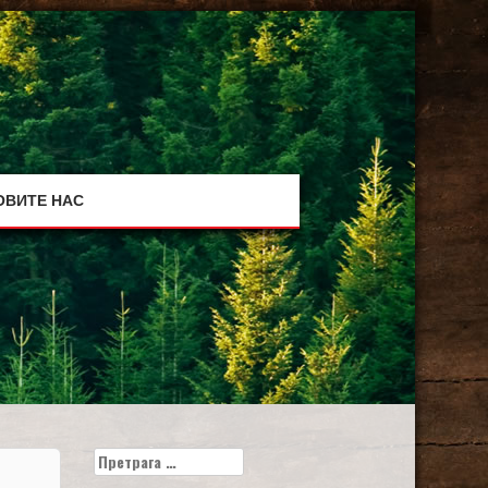
ОВИТЕ НАС
Претрага
за: