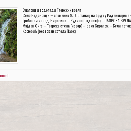
Слапови и водопади Таорских врела
Село Радановци – споменик Ж. Ј. Шпанац на брду у Радановцима 
Гребеном изнад Ћировине – Рудине (подножје) – ТАОРСКА ВРЕЛА
Мајдан Сиге – Таорска стена (извор) – река Скрапеж – Бели поток
Косјерић (ресторан хотела Парк)
omment