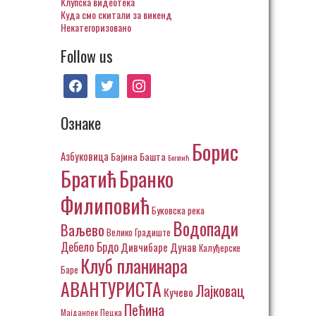
Клупска видеотека
Куда смо скитали за викенд
Некатегоризовано
Follow us
facebook
twitter
instagram
Ознаке
Борис
Азбуковица
Бајина Башта
Богатић
Братић
Бранко
Филиповић
Буковска река
Водопади
Ваљево
Велико Градиште
Дебело Брдо
Дивчибаре
Дунав
Калуђерске
Клуб планинара
Баре
АВАНТУРИСТА
Лајковац
Кучево
Пећина
Пецка
Мајданпек