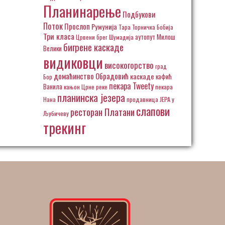
Планинарење
Подбукови
Поток
Прослоп
Румунија
Тара
Торничка Бобија
Три класа
аутопут Милош
Црвени брег
Шумадија
бигрене каскаде
Велики
видиковци
високогорство
град
домаћинство Обрадовић
каскаде
кафић
Бор
пекара Tweety
Ванила
кањон Црне реке
пекара
планинска језера
Нана
продавница ЈЕРА у
слапови
ресторан Платани
Љубичеву
трекинг