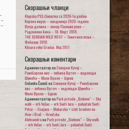
Скорашњи чланци
–
Klupska PSS članarina za 2026-tu godinu
 –
Корона вирус – пандемија 2020. године
 –
Вучја долина – понор Паскове реке –
Раденкова бина – 18. Март 2018.
THE SERBIAN WILD WEST – Тометино поље –
Фебруар 2018.
Klisura reke Gradac. Maj 2017.
Скорашњи коментари
Администратор
на
Северни Кучај –
Ракобарски вис – пећина Вртеч – водопади
Шумећа – Мало Врело – Бурев
Dušanka Čaović
на
Северни Кучај – Ракобарски
вис – пећина Вртеч – водопади Шумећа –
Мало Врело – Бурев
Администратор
на
Park prirode „Biokovo“ – Sky
walk – vrh Vošac – vrh Sveti Jure – poluotok Sveti
Petar – Osejava – Makarska + izlet brodom na
Hvar i Brač – Hrvatska
Aleksandra
на
Park prirode „Biokovo“ – Sky walk
– vrh Vošac – vrh Sveti Jure – poluotok Sveti