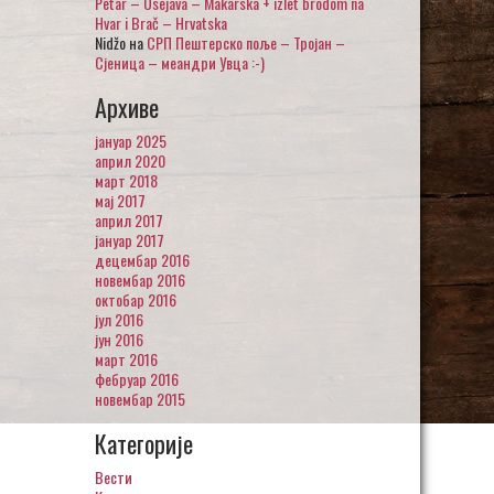
Petar – Osejava – Makarska + izlet brodom na
Hvar i Brač – Hrvatska
Nidžo
на
СРП Пештерско поље – Тројан –
Сјеница – меандри Увца :-)
Архиве
јануар 2025
април 2020
март 2018
мај 2017
април 2017
јануар 2017
децембар 2016
новембар 2016
октобар 2016
јул 2016
јун 2016
март 2016
фебруар 2016
новембар 2015
Категорије
Вести