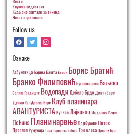
Вести
Клупска видеотека
Куда смо скитали за викенд
Некатегоризовано
Follow us
facebook
twitter
instagram
Ознаке
Борис Братић
Азбуковица
Бајина Башта
Богатић
Бранко Филиповић
Ваљево
Буковска река
Водопади
Дебело Брдо
Дивчибаре
Велико Градиште
Клуб планинара
Дунав
Калуђерске Баре
АВАНТУРИСТА
Лајковац
Кучево
Пецка
Мајданпек
Планинарење
Пећина
Поток
Подбукови
Три класа
Прослоп
Румунија
Тара
Торничка Бобија
Црвени брег