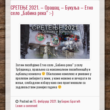
СРЕТЕЊЕ 2021. – Орашац – Букуља – Етно
село „Бабина река“ :-)
Затим посећујемо Етно село „Бабина река“ у селу
Трбушница, прављено са максималном посвећеношћу и
љубављу оснивача
Обилазимо комплекс и уживамо у
прелепом амбијенту зими, у коме можемо и вечерати по
жељи, слободном избору како смо практиковали са
задовољством ранијих година
Posted on
15. фебруар 2021.
by
Борис Братић
Leave a comment