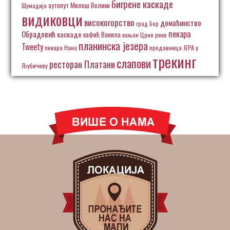
бигрене каскаде
аутопут Милош Велики
Шумадија
видиковци
високогорство
домаћинство
град Бор
пекара
Обрадовић
каскаде
кафић Ванила
кањон Црне реке
планинска језера
Tweety
пекара Нана
продавница ЈЕРА у
трекинг
слапови
ресторан Платани
Љубичеву