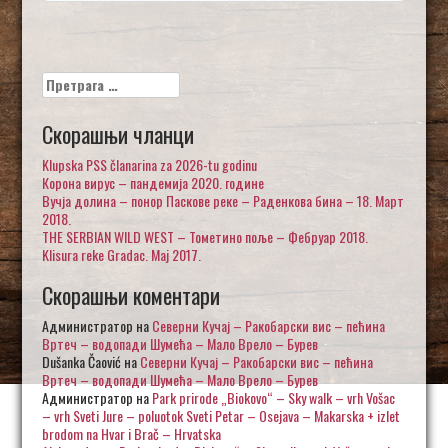
Претрага
за:
Скорашњи чланци
Klupska PSS članarina za 2026-tu godinu
Корона вирус – пандемија 2020. године
Вучја долина – понор Паскове реке – Раденкова бина – 18. Март
2018.
THE SERBIAN WILD WEST – Тометино поље – Фебруар 2018.
Klisura reke Gradac. Maj 2017.
Скорашњи коментари
Администратор
на
Северни Кучај – Ракобарски вис – пећина
Вртеч – водопади Шумећа – Мало Врело – Бурев
Dušanka Čaović
на
Северни Кучај – Ракобарски вис – пећина
Вртеч – водопади Шумећа – Мало Врело – Бурев
Администратор
на
Park prirode „Biokovo“ – Sky walk – vrh Vošac
– vrh Sveti Jure – poluotok Sveti Petar – Osejava – Makarska + izlet
brodom na Hvar i Brač – Hrvatska