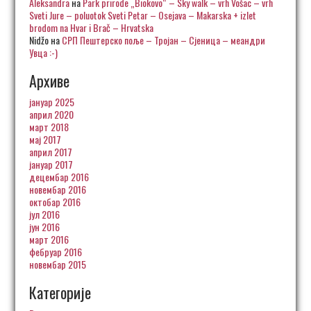
Aleksandra
на
Park prirode „Biokovo“ – Sky walk – vrh Vošac – vrh
Sveti Jure – poluotok Sveti Petar – Osejava – Makarska + izlet
brodom na Hvar i Brač – Hrvatska
Nidžo
на
СРП Пештерско поље – Тројан – Сјеница – меандри
Увца :-)
Архиве
јануар 2025
април 2020
март 2018
мај 2017
април 2017
јануар 2017
децембар 2016
новембар 2016
октобар 2016
јул 2016
јун 2016
март 2016
фебруар 2016
новембар 2015
Категорије