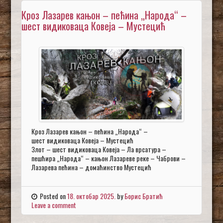
Кроз Лазарев кањон – пећина „Народа“ –
шест видиковаца Ковеја – Мустецић
Кроз Лазарев кањон – пећина „Народа“ –
шест видиковаца Ковеја – Мустецић
Злот – шест видиковаца Ковеја – Ла врсатура –
пешћира „Народа“ – кањон Лазареве реке – Чаброви –
Лазарева пећина – домаћинство Мустецић
Posted on
18. октобар 2025.
by
Борис Братић
Leave a comment