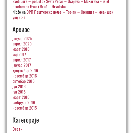
Sveti Jure – poluotok Sveti Petar – Osejava – Makarska + izlet
brodom na Hvar i Brač – Hrvatska
Nidžo
на
СРП Пештерско поље – Тројан – Сјеница – меандри
Увца :-)
Архиве
јануар 2025
април 2020
март 2018
мај 2017
април 2017
јануар 2017
децембар 2016
новембар 2016
октобар 2016
јул 2016
јун 2016
март 2016
фебруар 2016
новембар 2015
Категорије
Вести