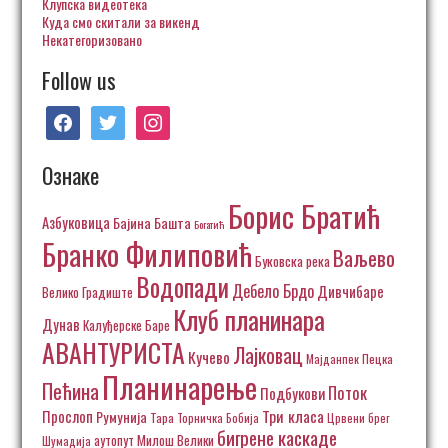
Клупска видеотека
Куда смо скитали за викенд
Некатегоризовано
Follow us
facebook
twitter
instagram
Ознаке
Борис Братић
Азбуковица
Бајина Башта
Богатић
Бранко Филиповић
Ваљево
Буковска река
Водопади
Дебело Брдо
Дивчибаре
Велико Градиште
Клуб планинара
Дунав
Калуђерске Баре
АВАНТУРИСТА
Лајковац
Кучево
Пецка
Мајданпек
Планинарење
Пећина
Поток
Подбукови
Три класа
Прослоп
Румунија
Тара
Торничка Бобија
Црвени брег
бигрене каскаде
аутопут Милош Велики
Шумадија