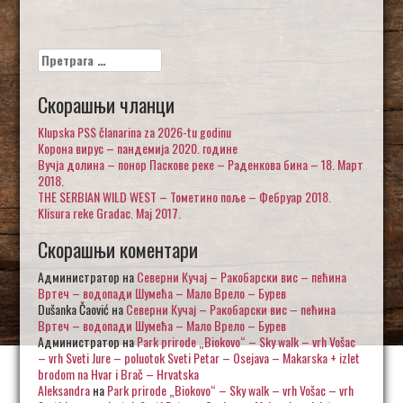
Претрага
за:
Скорашњи чланци
Klupska PSS članarina za 2026-tu godinu
Корона вирус – пандемија 2020. године
Вучја долина – понор Паскове реке – Раденкова бина – 18. Март
2018.
THE SERBIAN WILD WEST – Тометино поље – Фебруар 2018.
Klisura reke Gradac. Maj 2017.
Скорашњи коментари
Администратор
на
Северни Кучај – Ракобарски вис – пећина
Вртеч – водопади Шумећа – Мало Врело – Бурев
Dušanka Čaović
на
Северни Кучај – Ракобарски вис – пећина
Вртеч – водопади Шумећа – Мало Врело – Бурев
Администратор
на
Park prirode „Biokovo“ – Sky walk – vrh Vošac
– vrh Sveti Jure – poluotok Sveti Petar – Osejava – Makarska + izlet
brodom na Hvar i Brač – Hrvatska
Aleksandra
на
Park prirode „Biokovo“ – Sky walk – vrh Vošac – vrh