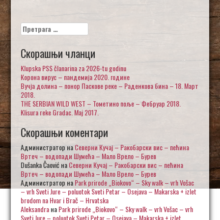
Претрага
за:
Скорашњи чланци
Klupska PSS članarina za 2026-tu godinu
Корона вирус – пандемија 2020. године
Вучја долина – понор Паскове реке – Раденкова бина – 18. Март
2018.
THE SERBIAN WILD WEST – Тометино поље – Фебруар 2018.
Klisura reke Gradac. Maj 2017.
Скорашњи коментари
Администратор
на
Северни Кучај – Ракобарски вис – пећина
Вртеч – водопади Шумећа – Мало Врело – Бурев
Dušanka Čaović
на
Северни Кучај – Ракобарски вис – пећина
Вртеч – водопади Шумећа – Мало Врело – Бурев
Администратор
на
Park prirode „Biokovo“ – Sky walk – vrh Vošac
– vrh Sveti Jure – poluotok Sveti Petar – Osejava – Makarska + izlet
brodom na Hvar i Brač – Hrvatska
Aleksandra
на
Park prirode „Biokovo“ – Sky walk – vrh Vošac – vrh
Sveti Jure – poluotok Sveti Petar – Osejava – Makarska + izlet