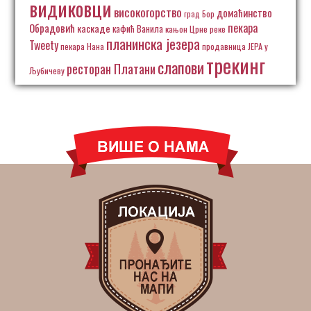
видиковци
високогорство
домаћинство
град Бор
пекара
Обрадовић
каскаде
кафић Ванила
кањон Црне реке
планинска језера
Tweety
пекара Нана
продавница ЈЕРА у
трекинг
слапови
ресторан Платани
Љубичеву