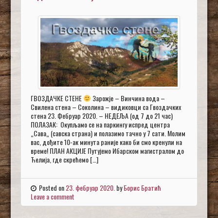
ГВОЗДАЧКЕ СТЕНЕ
Зарожје – Винчина вода –
Свилена стена – Соколина – видиковци са Гвоздачких
стена 23. Фебруар 2020. – НЕДЕЉА (од 7 до 21 час)
ПОЛАЗАК: Окупљамо се на паркингу испред центра
„Сава„ (савска страна) и полазимо тачно у 7 сати. Молим
вас, дођите 10-ак минута раније како би смо кренули на
време! ПЛАН АКЦИЈЕ Путујемо Ибарском магистралом до
Ћелија, где скрећемо […]
Posted on
23. фебруар 2020.
by
Борис Братић
Leave a comment