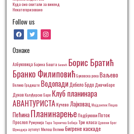
Куда смо скитали за викенд
Некатегоризовано
Follow us
facebook
twitter
instagram
Ознаке
Борис Братић
Азбуковица
Бајина Башта
Богатић
Бранко Филиповић
Ваљево
Буковска река
Водопади
Дебело Брдо
Дивчибаре
Велико Градиште
Клуб планинара
Дунав
Калуђерске Баре
АВАНТУРИСТА
Лајковац
Кучево
Пецка
Мајданпек
Планинарење
Пећина
Поток
Подбукови
Три класа
Прослоп
Румунија
Тара
Торничка Бобија
Црвени брег
бигрене каскаде
аутопут Милош Велики
Шумадија