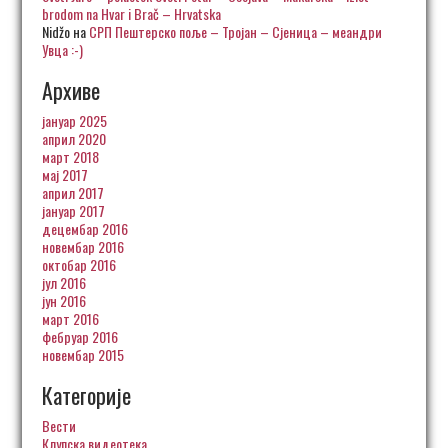
brodom na Hvar i Brač – Hrvatska
Nidžo
на
СРП Пештерско поље – Тројан – Сјеница – меандри
Увца :-)
Архиве
јануар 2025
април 2020
март 2018
мај 2017
април 2017
јануар 2017
децембар 2016
новембар 2016
октобар 2016
јул 2016
јун 2016
март 2016
фебруар 2016
новембар 2015
Категорије
Вести
Клупска видеотека