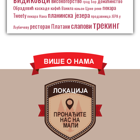
високогорство
домаћинство
град Бор
пекара
Обрадовић
каскаде
кафић Ванила
кањон Црне реке
планинска језера
Tweety
пекара Нана
продавница ЈЕРА у
трекинг
слапови
ресторан Платани
Љубичеву