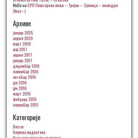
Nidžo
на
СРП Пештерско поље – Тројан – Сјеница – меандри
Увца :-)
Архиве
јануар 2025
април 2020
март 2018
мај 2017
април 2017
јануар 2017
децембар 2016
новембар 2016
октобар 2016
јул 2016
јун 2016
март 2016
фебруар 2016
новембар 2015
Категорије
Вести
Клупска видеотека
Куда смо скитали за викенд