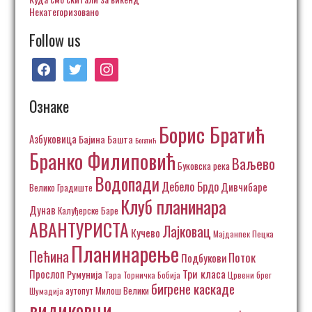
Некатегоризовано
Follow us
facebook
twitter
instagram
Ознаке
Борис Братић
Азбуковица
Бајина Башта
Богатић
Бранко Филиповић
Ваљево
Буковска река
Водопади
Дебело Брдо
Дивчибаре
Велико Градиште
Клуб планинара
Дунав
Калуђерске Баре
АВАНТУРИСТА
Лајковац
Кучево
Пецка
Мајданпек
Планинарење
Пећина
Поток
Подбукови
Три класа
Прослоп
Румунија
Тара
Торничка Бобија
Црвени брег
бигрене каскаде
аутопут Милош Велики
Шумадија
видиковци