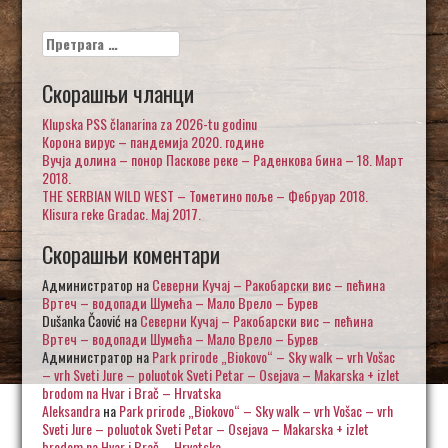
Претрага
за:
Скорашњи чланци
Klupska PSS članarina za 2026-tu godinu
Корона вирус – пандемија 2020. године
Вучја долина – понор Паскове реке – Раденкова бина – 18. Март
2018.
THE SERBIAN WILD WEST – Тометино поље – Фебруар 2018.
Klisura reke Gradac. Maj 2017.
Скорашњи коментари
Администратор
на
Северни Кучај – Ракобарски вис – пећина
Вртеч – водопади Шумећа – Мало Врело – Бурев
Dušanka Čaović
на
Северни Кучај – Ракобарски вис – пећина
Вртеч – водопади Шумећа – Мало Врело – Бурев
Администратор
на
Park prirode „Biokovo“ – Sky walk – vrh Vošac
– vrh Sveti Jure – poluotok Sveti Petar – Osejava – Makarska + izlet
brodom na Hvar i Brač – Hrvatska
Aleksandra
на
Park prirode „Biokovo“ – Sky walk – vrh Vošac – vrh
Sveti Jure – poluotok Sveti Petar – Osejava – Makarska + izlet
brodom na Hvar i Brač – Hrvatska