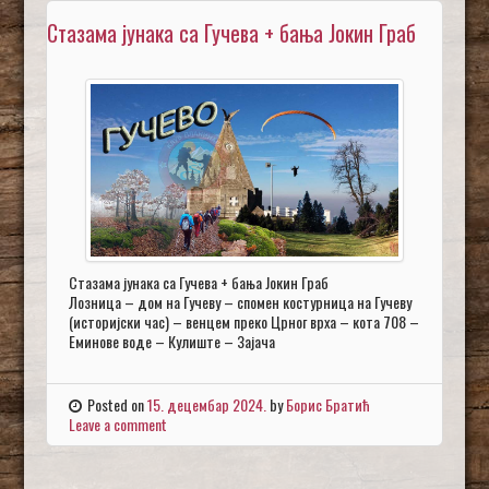
Стазама јунака са Гучева + бања Јокин Граб
Стазама јунака са Гучева + бања Јокин Граб
Лозница – дом на Гучеву – спомен костурница на Гучеву
(историјски час) – венцем преко Црног врха – кота 708 –
Еминове воде – Кулиште – Зајача
Posted on
15. децембар 2024.
by
Борис Братић
Leave a comment