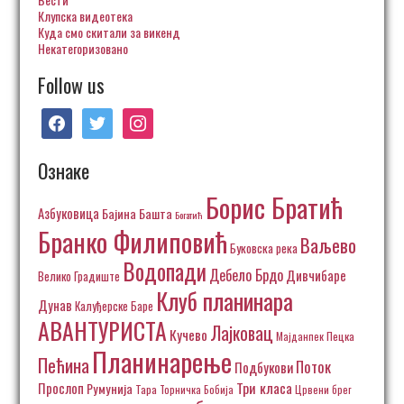
Клупска видеотека
Куда смо скитали за викенд
Некатегоризовано
Follow us
facebook
twitter
instagram
Ознаке
Борис Братић
Азбуковица
Бајина Башта
Богатић
Бранко Филиповић
Ваљево
Буковска река
Водопади
Дебело Брдо
Дивчибаре
Велико Градиште
Клуб планинара
Дунав
Калуђерске Баре
АВАНТУРИСТА
Лајковац
Кучево
Пецка
Мајданпек
Планинарење
Пећина
Поток
Подбукови
Три класа
Прослоп
Румунија
Тара
Торничка Бобија
Црвени брег