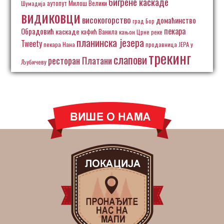
бигрене каскаде
аутопут Милош Велики
Шумадија
видиковци
високогорство
домаћинство
град Бор
пекара
Обрадовић
каскаде
кафић Ванила
кањон Црне реке
планинска језера
Tweety
пекара Нана
продавница ЈЕРА у
трекинг
слапови
ресторан Платани
Љубичеву