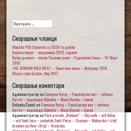
Претрага
за:
Скорашњи чланци
Klupska PSS članarina za 2026-tu godinu
Корона вирус – пандемија 2020. године
Вучја долина – понор Паскове реке – Раденкова бина – 18. Март
2018.
THE SERBIAN WILD WEST – Тометино поље – Фебруар 2018.
Klisura reke Gradac. Maj 2017.
Скорашњи коментари
Администратор
на
Северни Кучај – Ракобарски вис – пећина
Вртеч – водопади Шумећа – Мало Врело – Бурев
Dušanka Čaović
на
Северни Кучај – Ракобарски вис – пећина
Вртеч – водопади Шумећа – Мало Врело – Бурев
Администратор
на
Park prirode „Biokovo“ – Sky walk – vrh Vošac
– vrh Sveti Jure – poluotok Sveti Petar – Osejava – Makarska + izlet
brodom na Hvar i Brač – Hrvatska
Aleksandra
на
Park prirode „Biokovo“ – Sky walk – vrh Vošac – vrh