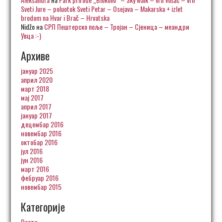
Sveti Jure – poluotok Sveti Petar – Osejava – Makarska + izlet
brodom na Hvar i Brač – Hrvatska
Nidžo
на
СРП Пештерско поље – Тројан – Сјеница – меандри
Увца :-)
Архиве
јануар 2025
април 2020
март 2018
мај 2017
април 2017
јануар 2017
децембар 2016
новембар 2016
октобар 2016
јул 2016
јун 2016
март 2016
фебруар 2016
новембар 2015
Категорије
Вести