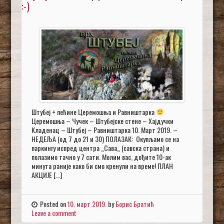
:-)
Штубеј + пећине Церемошња и Равништарка
Церемошња – Чучек – Штубејске стене – Хајдучки
Кладенац – Штубеј – Равништарка 10. Март 2019. –
НЕДЕЉА (од 7 до 21 и 30) ПОЛАЗАК: Окупљамо се на
паркингу испред центра „Сава„ (савска страна) и
полазимо тачно у 7 сати. Молим вас, дођите 10-ак
минута раније како би смо кренули на време! ПЛАН
АКЦИЈЕ […]
Posted on
10. март 2019.
by
Борис Братић
Leave a comment