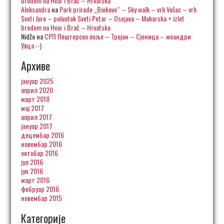
brodom na Hvar i Brač – Hrvatska
Aleksandra
на
Park prirode „Biokovo“ – Sky walk – vrh Vošac – vrh
Sveti Jure – poluotok Sveti Petar – Osejava – Makarska + izlet
brodom na Hvar i Brač – Hrvatska
Nidžo
на
СРП Пештерско поље – Тројан – Сјеница – меандри
Увца :-)
Архиве
јануар 2025
април 2020
март 2018
мај 2017
април 2017
јануар 2017
децембар 2016
новембар 2016
октобар 2016
јул 2016
јун 2016
март 2016
фебруар 2016
новембар 2015
Категорије