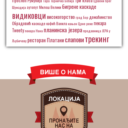
Три класа
Прослоп
Румунија
Тара
Торничка Бобија
Црвени брег
бигрене каскаде
аутопут Милош Велики
Шумадија
видиковци
високогорство
домаћинство
град Бор
пекара
Обрадовић
каскаде
кафић Ванила
кањон Црне реке
планинска језера
Tweety
пекара Нана
продавница ЈЕРА у
трекинг
слапови
ресторан Платани
Љубичеву