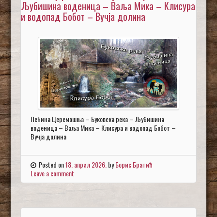
Љубишина воденица – Ваља Мика – Клисура
и водопад Бобот – Вучја долина
Пећина Церемошња – Буковска река – Љубишина
воденица – Ваља Мика – Клисура и водопад Бобот –
Вучја долина
Posted on
18. април 2026.
by
Борис Братић
Leave a comment