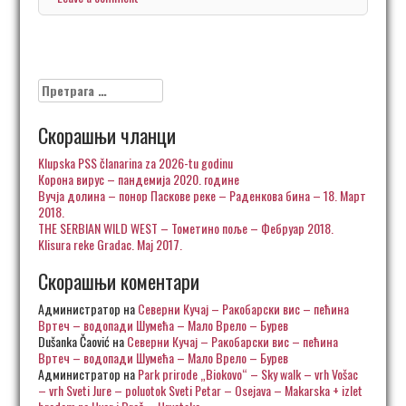
Претрага
за:
Скорашњи чланци
Klupska PSS članarina za 2026-tu godinu
Корона вирус – пандемија 2020. године
Вучја долина – понор Паскове реке – Раденкова бина – 18. Март
2018.
THE SERBIAN WILD WEST – Тометино поље – Фебруар 2018.
Klisura reke Gradac. Maj 2017.
Скорашњи коментари
Администратор
на
Северни Кучај – Ракобарски вис – пећина
Вртеч – водопади Шумећа – Мало Врело – Бурев
Dušanka Čaović
на
Северни Кучај – Ракобарски вис – пећина
Вртеч – водопади Шумећа – Мало Врело – Бурев
Администратор
на
Park prirode „Biokovo“ – Sky walk – vrh Vošac
– vrh Sveti Jure – poluotok Sveti Petar – Osejava – Makarska + izlet