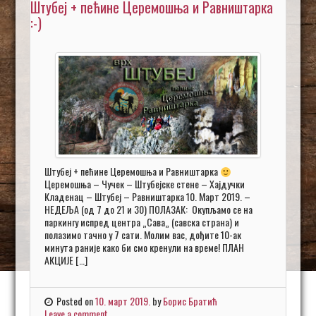
Штубеј + пећине Церемошња и Равништарка
:-)
Штубеј + пећине Церемошња и Равништарка
Церемошња – Чучек – Штубејске стене – Хајдучки
Кладенац – Штубеј – Равништарка 10. Март 2019. –
НЕДЕЉА (од 7 до 21 и 30) ПОЛАЗАК: Окупљамо се на
паркингу испред центра „Сава„ (савска страна) и
полазимо тачно у 7 сати. Молим вас, дођите 10-ак
минута раније како би смо кренули на време! ПЛАН
АКЦИЈЕ […]
Posted on
10. март 2019.
by
Борис Братић
Leave a comment