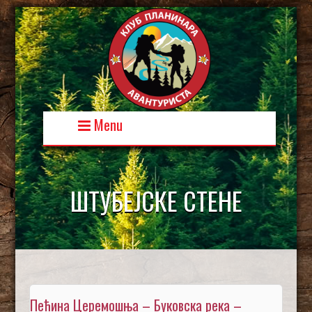
Skip
to
content
Menu
ШТУБЕЈСКЕ СТЕНЕ
Пећина Церемошња – Буковска река –