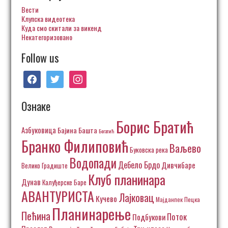
Вести
Клупска видеотека
Куда смо скитали за викенд
Некатегоризовано
Follow us
facebook
twitter
instagram
Ознаке
Борис Братић
Азбуковица
Бајина Башта
Богатић
Бранко Филиповић
Ваљево
Буковска река
Водопади
Дебело Брдо
Дивчибаре
Велико Градиште
Клуб планинара
Дунав
Калуђерске Баре
АВАНТУРИСТА
Лајковац
Кучево
Пецка
Мајданпек
Планинарење
Пећина
Поток
Подбукови