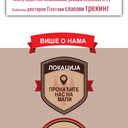
трекинг
слапови
ресторан Платани
Љубичеву