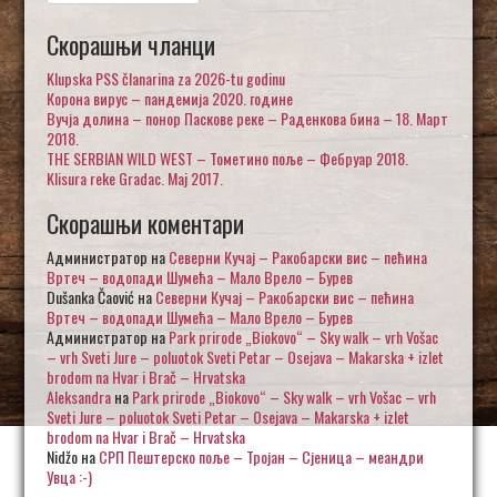
за:
Скорашњи чланци
Klupska PSS članarina za 2026-tu godinu
Корона вирус – пандемија 2020. године
Вучја долина – понор Паскове реке – Раденкова бина – 18. Март
2018.
THE SERBIAN WILD WEST – Тометино поље – Фебруар 2018.
Klisura reke Gradac. Maj 2017.
Скорашњи коментари
Администратор
на
Северни Кучај – Ракобарски вис – пећина
Вртеч – водопади Шумећа – Мало Врело – Бурев
Dušanka Čaović
на
Северни Кучај – Ракобарски вис – пећина
Вртеч – водопади Шумећа – Мало Врело – Бурев
Администратор
на
Park prirode „Biokovo“ – Sky walk – vrh Vošac
– vrh Sveti Jure – poluotok Sveti Petar – Osejava – Makarska + izlet
brodom na Hvar i Brač – Hrvatska
Aleksandra
на
Park prirode „Biokovo“ – Sky walk – vrh Vošac – vrh
Sveti Jure – poluotok Sveti Petar – Osejava – Makarska + izlet
brodom na Hvar i Brač – Hrvatska
Nidžo
на
СРП Пештерско поље – Тројан – Сјеница – меандри
Увца :-)