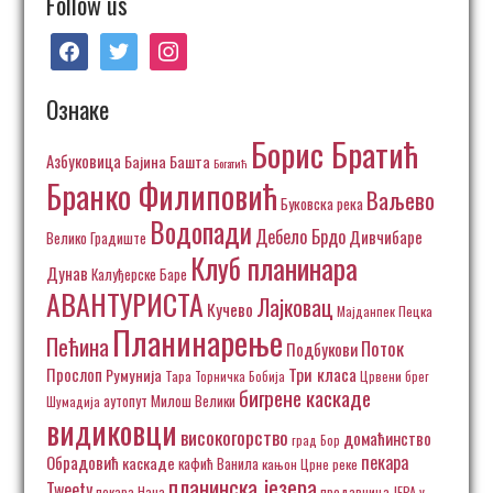
Follow us
facebook
twitter
instagram
Ознаке
Борис Братић
Азбуковица
Бајина Башта
Богатић
Бранко Филиповић
Ваљево
Буковска река
Водопади
Дебело Брдо
Дивчибаре
Велико Градиште
Клуб планинара
Дунав
Калуђерске Баре
АВАНТУРИСТА
Лајковац
Кучево
Пецка
Мајданпек
Планинарење
Пећина
Поток
Подбукови
Три класа
Прослоп
Румунија
Тара
Торничка Бобија
Црвени брег
бигрене каскаде
аутопут Милош Велики
Шумадија
видиковци
високогорство
домаћинство
град Бор
пекара
Обрадовић
каскаде
кафић Ванила
кањон Црне реке
планинска језера
Tweety
пекара Нана
продавница ЈЕРА у