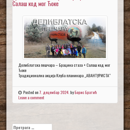
Салаш код мог Ђоке
Делиблатска пешчара – Брацина стаза + Салаш код мог
Ђоке
Традиционална акција Клуба планинара „АВАНТУРИСТА“
Posted on
7. децембар 2024.
by
Борис Братић
Leave a comment
Претрага