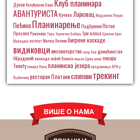
Клуб планинара
Дунав
Калуђерске Баре
АВАНТУРИСТА
Лајковац
Кучево
Пецка
Мајданпек
Планинарење
Пећина
Поток
Подбукови
Три класа
Прослоп
Румунија
Тара
Торничка Бобија
Црвени брег
бигрене каскаде
аутопут Милош Велики
Шумадија
видиковци
високогорство
домаћинство
град Бор
пекара
Обрадовић
каскаде
кафић Ванила
кањон Црне реке
планинска језера
Tweety
пекара Нана
продавница ЈЕРА у
трекинг
слапови
ресторан Платани
Љубичеву