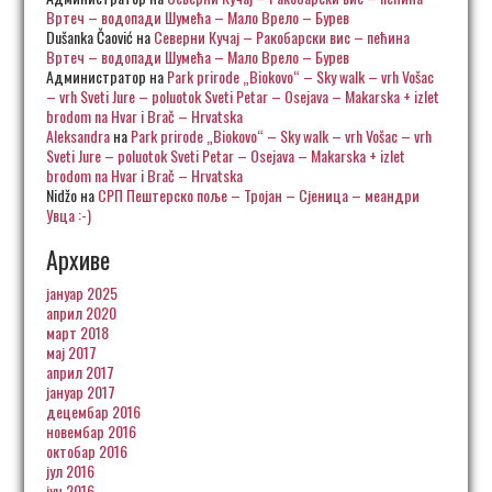
Вртеч – водопади Шумећа – Мало Врело – Бурев
Dušanka Čaović
на
Северни Кучај – Ракобарски вис – пећина
Вртеч – водопади Шумећа – Мало Врело – Бурев
Администратор
на
Park prirode „Biokovo“ – Sky walk – vrh Vošac
– vrh Sveti Jure – poluotok Sveti Petar – Osejava – Makarska + izlet
brodom na Hvar i Brač – Hrvatska
Aleksandra
на
Park prirode „Biokovo“ – Sky walk – vrh Vošac – vrh
Sveti Jure – poluotok Sveti Petar – Osejava – Makarska + izlet
brodom na Hvar i Brač – Hrvatska
Nidžo
на
СРП Пештерско поље – Тројан – Сјеница – меандри
Увца :-)
Архиве
јануар 2025
април 2020
март 2018
мај 2017
април 2017
јануар 2017
децембар 2016
новембар 2016
октобар 2016
јул 2016
јун 2016