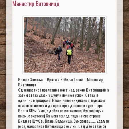
Манастир Витовница
Врхови Хомоља – Врата и Кобиља Глава – Манастир
Витовница
Од манастира прелазимо мост над реком Витовницом а
затим стаза улази у шуму и почиње успон. Стаза је
одлично маркирана! Након лепог видиковца, шумском
стазом стижемо и до првог врха данашње туре – врх
Врата 815м (име је добио по истоименој буковој шуми
којом је окружен) Са њега поглед пуца на све стране.
Види се Штубеј, Врањ, Бељаница, Суморовац,….. Удаљен
је од манастира Витовница око 7 км. Овај део стазе се