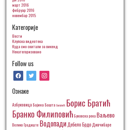
март 2016
фебруар 2016
новембар 2015
Категорије
Вести
Клупска видеотека
Куда смо скитали за викенд
Некатегоризовано
Follow us
facebook
twitter
instagram
Ознаке
Борис Братић
Азбуковица
Бајина Башта
Богатић
Бранко Филиповић
Ваљево
Буковска река
Водопади
Дебело Брдо
Дивчибаре
Велико Градиште