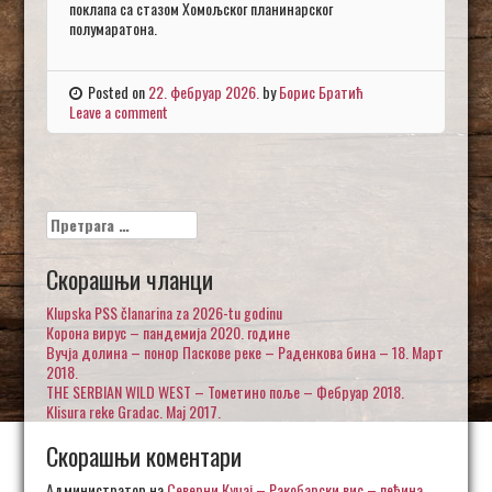
поклапа са стазом Хомољског планинарског
полумаратона.
Posted on
22. фебруар 2026.
by
Борис Братић
Leave a comment
Претрага
за:
Скорашњи чланци
Klupska PSS članarina za 2026-tu godinu
Корона вирус – пандемија 2020. године
Вучја долина – понор Паскове реке – Раденкова бина – 18. Март
2018.
THE SERBIAN WILD WEST – Тометино поље – Фебруар 2018.
Klisura reke Gradac. Maj 2017.
Скорашњи коментари
Администратор
на
Северни Кучај – Ракобарски вис – пећина