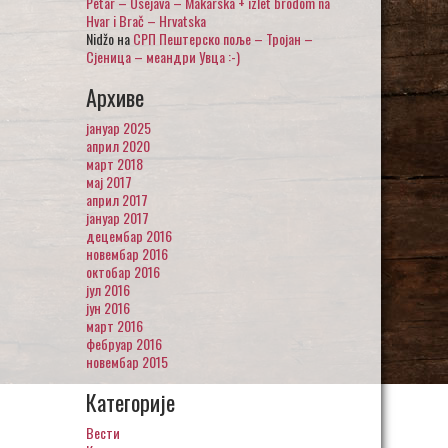
Petar – Osejava – Makarska + izlet brodom na
Hvar i Brač – Hrvatska
Nidžo
на
СРП Пештерско поље – Тројан –
Сјеница – меандри Увца :-)
Архиве
јануар 2025
април 2020
март 2018
мај 2017
април 2017
јануар 2017
децембар 2016
новембар 2016
октобар 2016
јул 2016
јун 2016
март 2016
фебруар 2016
новембар 2015
Категорије
Вести