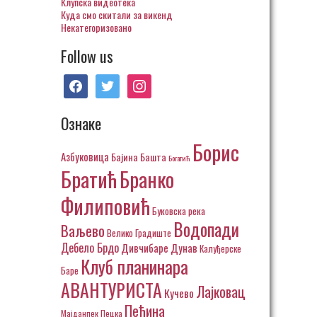
Клупска видеотека
Куда смо скитали за викенд
Некатегоризовано
Follow us
facebook
twitter
instagram
Ознаке
Борис
Азбуковица
Бајина Башта
Богатић
Братић
Бранко
Филиповић
Буковска река
Водопади
Ваљево
Велико Градиште
Дебело Брдо
Дивчибаре
Дунав
Калуђерске
Клуб планинара
Баре
АВАНТУРИСТА
Лајковац
Кучево
Пећина
Пецка
Мајданпек