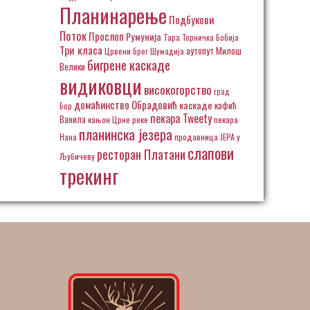
Планинарење
Подбукови
Поток
Прослоп
Румунија
Тара
Торничка Бобија
Три класа
аутопут Милош
Црвени брег
Шумадија
бигрене каскаде
Велики
видиковци
високогорство
град
домаћинство Обрадовић
каскаде
кафић
Бор
пекара Tweety
Ванила
кањон Црне реке
пекара
планинска језера
Нана
продавница ЈЕРА у
слапови
ресторан Платани
Љубичеву
трекинг