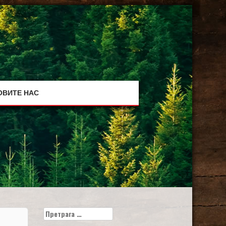
ОВИТЕ НАС
Претрага
за: