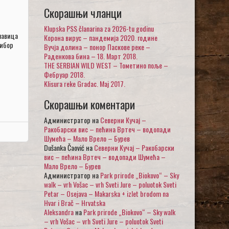
Скорашњи чланци
Klupska PSS članarina za 2026-tu godinu
лавица
Корона вирус – пандемија 2020. године
тибор
Вучја долина – понор Паскове реке –
Раденкова бина – 18. Март 2018.
THE SERBIAN WILD WEST – Тометино поље –
Фебруар 2018.
Klisura reke Gradac. Maj 2017.
Скорашњи коментари
Администратор
на
Северни Кучај –
Ракобарски вис – пећина Вртеч – водопади
Шумећа – Мало Врело – Бурев
Dušanka Čaović
на
Северни Кучај – Ракобарски
вис – пећина Вртеч – водопади Шумећа –
Мало Врело – Бурев
Администратор
на
Park prirode „Biokovo“ – Sky
walk – vrh Vošac – vrh Sveti Jure – poluotok Sveti
Petar – Osejava – Makarska + izlet brodom na
Hvar i Brač – Hrvatska
Aleksandra
на
Park prirode „Biokovo“ – Sky walk
– vrh Vošac – vrh Sveti Jure – poluotok Sveti