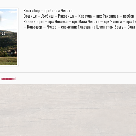
Златибор – гребеном Чиготе
Водице – Љубиш – Раковица – Караула – врх Раковица – гребен
Зелени брег – врх Невоља – врх Мала Чигота – врх Чигота – врх Г
– Коњодер – Чукер – споменик Главуџа на Шумнатом брду – Зла
a comment