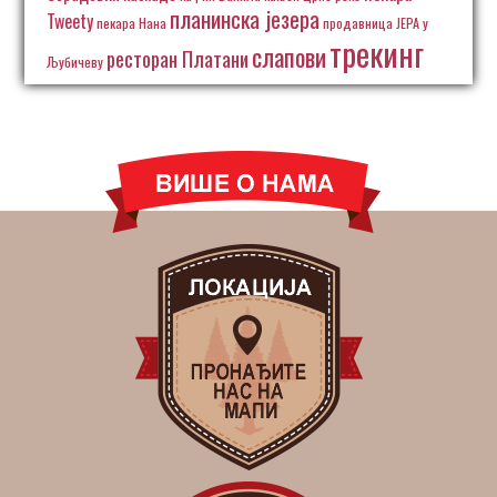
планинска језера
Tweety
пекара Нана
продавница ЈЕРА у
трекинг
слапови
ресторан Платани
Љубичеву