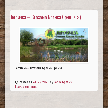
Јегричка – Стазама Бранка Срнића :-)
Јегричка – Стазама Бранка Срнића
Posted on
23. мај 2021.
by
Борис Братић
Leave a comment