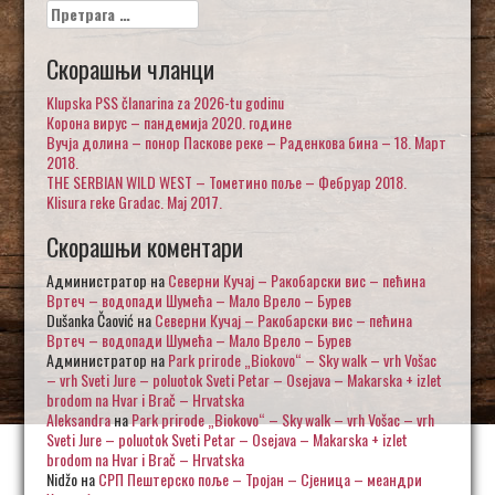
Претрага
за:
Скорашњи чланци
Klupska PSS članarina za 2026-tu godinu
Корона вирус – пандемија 2020. године
Вучја долина – понор Паскове реке – Раденкова бина – 18. Март
2018.
THE SERBIAN WILD WEST – Тометино поље – Фебруар 2018.
Klisura reke Gradac. Maj 2017.
Скорашњи коментари
Администратор
на
Северни Кучај – Ракобарски вис – пећина
Вртеч – водопади Шумећа – Мало Врело – Бурев
Dušanka Čaović
на
Северни Кучај – Ракобарски вис – пећина
Вртеч – водопади Шумећа – Мало Врело – Бурев
Администратор
на
Park prirode „Biokovo“ – Sky walk – vrh Vošac
– vrh Sveti Jure – poluotok Sveti Petar – Osejava – Makarska + izlet
brodom na Hvar i Brač – Hrvatska
Aleksandra
на
Park prirode „Biokovo“ – Sky walk – vrh Vošac – vrh
Sveti Jure – poluotok Sveti Petar – Osejava – Makarska + izlet
brodom na Hvar i Brač – Hrvatska
Nidžo
на
СРП Пештерско поље – Тројан – Сјеница – меандри