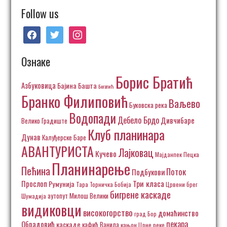
Follow us
facebook
twitter
instagram
Ознаке
Борис Братић
Азбуковица
Бајина Башта
Богатић
Бранко Филиповић
Ваљево
Буковска река
Водопади
Дебело Брдо
Дивчибаре
Велико Градиште
Клуб планинара
Дунав
Калуђерске Баре
АВАНТУРИСТА
Лајковац
Кучево
Пецка
Мајданпек
Планинарење
Пећина
Поток
Подбукови
Три класа
Прослоп
Румунија
Тара
Торничка Бобија
Црвени брег
бигрене каскаде
аутопут Милош Велики
Шумадија
видиковци
високогорство
домаћинство
град Бор
пекара
Обрадовић
каскаде
кафић Ванила
кањон Црне реке