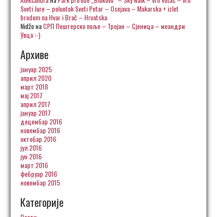
Sveti Jure – poluotok Sveti Petar – Osejava – Makarska + izlet
brodom na Hvar i Brač – Hrvatska
Nidžo
на
СРП Пештерско поље – Тројан – Сјеница – меандри
Увца :-)
Архиве
јануар 2025
април 2020
март 2018
мај 2017
април 2017
јануар 2017
децембар 2016
новембар 2016
октобар 2016
јул 2016
јун 2016
март 2016
фебруар 2016
новембар 2015
Категорије
Вести