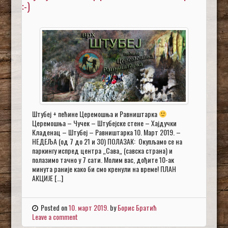
:-)
Штубеј + пећине Церемошња и Равништарка
Церемошња – Чучек – Штубејске стене – Хајдучки
Кладенац – Штубеј – Равништарка 10. Март 2019. –
НЕДЕЉА (од 7 до 21 и 30) ПОЛАЗАК: Окупљамо се на
паркингу испред центра „Сава„ (савска страна) и
полазимо тачно у 7 сати. Молим вас, дођите 10-ак
минута раније како би смо кренули на време! ПЛАН
АКЦИЈЕ […]
Posted on
10. март 2019.
by
Борис Братић
Leave a comment