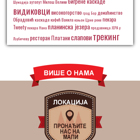
бигрене каскаде
аутопут Милош Велики
Шумадија
видиковци
високогорство
домаћинство
град Бор
пекара
Обрадовић
каскаде
кафић Ванила
кањон Црне реке
планинска језера
Tweety
пекара Нана
продавница ЈЕРА у
трекинг
слапови
ресторан Платани
Љубичеву