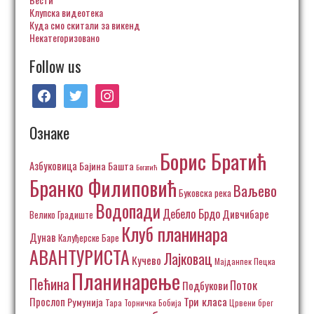
Клупска видеотека
Куда смо скитали за викенд
Некатегоризовано
Follow us
facebook
twitter
instagram
Ознаке
Борис Братић
Азбуковица
Бајина Башта
Богатић
Бранко Филиповић
Ваљево
Буковска река
Водопади
Дебело Брдо
Дивчибаре
Велико Градиште
Клуб планинара
Дунав
Калуђерске Баре
АВАНТУРИСТА
Лајковац
Кучево
Пецка
Мајданпек
Планинарење
Пећина
Поток
Подбукови
Три класа
Прослоп
Румунија
Тара
Торничка Бобија
Црвени брег