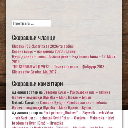
Претрага
за:
Скорашњи чланци
Klupska PSS članarina za 2026-tu godinu
Корона вирус – пандемија 2020. године
Вучја долина – понор Паскове реке – Раденкова бина – 18. Март
2018.
THE SERBIAN WILD WEST – Тометино поље – Фебруар 2018.
Klisura reke Gradac. Maj 2017.
Скорашњи коментари
Администратор
на
Северни Кучај – Ракобарски вис – пећина
Вртеч – водопади Шумећа – Мало Врело – Бурев
Dušanka Čaović
на
Северни Кучај – Ракобарски вис – пећина
Вртеч – водопади Шумећа – Мало Врело – Бурев
Администратор
на
Park prirode „Biokovo“ – Sky walk – vrh Vošac
– vrh Sveti Jure – poluotok Sveti Petar – Osejava – Makarska + izlet
brodom na Hvar i Brač – Hrvatska
Aleksandra
на
Park prirode „Biokovo“ – Sky walk – vrh Vošac – vrh