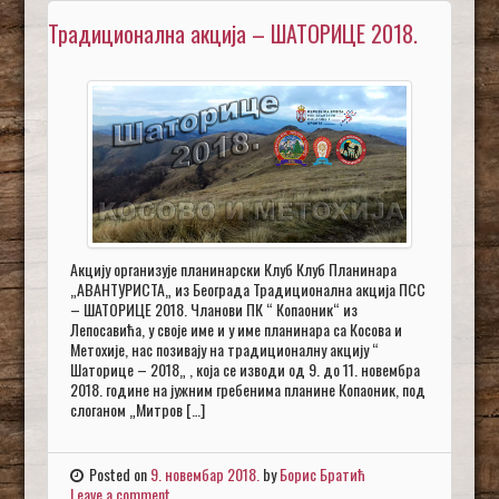
Традиционална акција – ШАТОРИЦЕ 2018.
Акцију организује планинарски Клуб Клуб Планинара
„АВАНТУРИСТА„ из Београда Традиционална акција ПСС
– ШАТОРИЦЕ 2018. Чланови ПК “ Копаоник“ из
Лепосавића, у своје име и у име планинара са Косова и
Метохије, нас позивају на традиционалну акцију “
Шаторице – 2018„ , која се изводи од 9. до 11. новембра
2018. године на јужним гребенима планине Копаоник, под
слоганом „Митров […]
Posted on
9. новембар 2018.
by
Борис Братић
Leave a comment