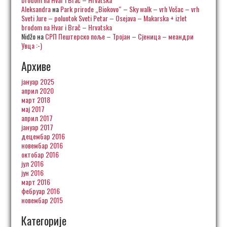
Aleksandra
на
Park prirode „Biokovo“ – Sky walk – vrh Vošac – vrh
Sveti Jure – poluotok Sveti Petar – Osejava – Makarska + izlet
brodom na Hvar i Brač – Hrvatska
Nidžo
на
СРП Пештерско поље – Тројан – Сјеница – меандри
Увца :-)
Архиве
јануар 2025
април 2020
март 2018
мај 2017
април 2017
јануар 2017
децембар 2016
новембар 2016
октобар 2016
јул 2016
јун 2016
март 2016
фебруар 2016
новембар 2015
Категорије