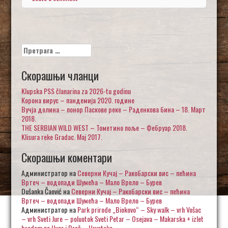
Претрага
за:
Скорашњи чланци
Klupska PSS članarina za 2026-tu godinu
Корона вирус – пандемија 2020. године
Вучја долина – понор Паскове реке – Раденкова бина – 18. Март
2018.
THE SERBIAN WILD WEST – Тометино поље – Фебруар 2018.
Klisura reke Gradac. Maj 2017.
Скорашњи коментари
Администратор
на
Северни Кучај – Ракобарски вис – пећина
Вртеч – водопади Шумећа – Мало Врело – Бурев
Dušanka Čaović
на
Северни Кучај – Ракобарски вис – пећина
Вртеч – водопади Шумећа – Мало Врело – Бурев
Администратор
на
Park prirode „Biokovo“ – Sky walk – vrh Vošac
– vrh Sveti Jure – poluotok Sveti Petar – Osejava – Makarska + izlet
brodom na Hvar i Brač – Hrvatska