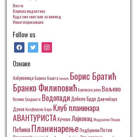
Вести
Клупска видеотека
Куда смо скитали за викенд
Некатегоризовано
Follow us
facebook
twitter
instagram
Ознаке
Борис Братић
Азбуковица
Бајина Башта
Богатић
Бранко Филиповић
Ваљево
Буковска река
Водопади
Дебело Брдо
Дивчибаре
Велико Градиште
Клуб планинара
Дунав
Калуђерске Баре
АВАНТУРИСТА
Лајковац
Кучево
Пецка
Мајданпек
Планинарење
Пећина
Поток
Подбукови
Три класа
Прослоп