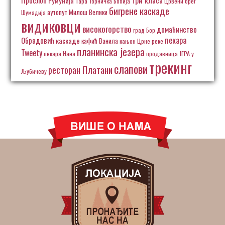
Румунија
Тара
Торничка Бобија
Црвени брег
бигрене каскаде
аутопут Милош Велики
Шумадија
видиковци
високогорство
домаћинство
град Бор
пекара
Обрадовић
каскаде
кафић Ванила
кањон Црне реке
планинска језера
Tweety
пекара Нана
продавница ЈЕРА у
трекинг
слапови
ресторан Платани
Љубичеву