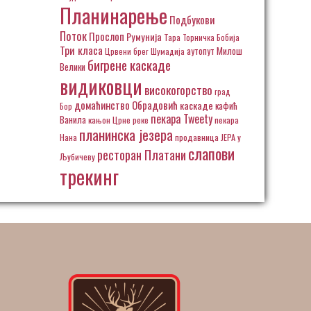
Планинарење
Подбукови
Поток
Прослоп
Румунија
Тара
Торничка Бобија
Три класа
аутопут Милош
Црвени брег
Шумадија
бигрене каскаде
Велики
видиковци
високогорство
град
домаћинство Обрадовић
каскаде
кафић
Бор
пекара Tweety
Ванила
кањон Црне реке
пекара
планинска језера
Нана
продавница ЈЕРА у
слапови
ресторан Платани
Љубичеву
трекинг