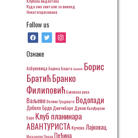
Клупска видеотека
Куда смо скитали за викенд
Некатегоризовано
Follow us
facebook
twitter
instagram
Ознаке
Борис
Азбуковица
Бајина Башта
Богатић
Братић
Бранко
Филиповић
Буковска река
Водопади
Ваљево
Велико Градиште
Дебело Брдо
Дивчибаре
Дунав
Калуђерске
Клуб планинара
Баре
АВАНТУРИСТА
Лајковац
Кучево
Пећина
Пецка
Мајданпек