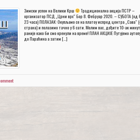
Зимски успон на Велики Крш
Традиционална акција ПСТР –
организатор ПСД „Црни врх“ Бор 8. Фебруар 2020. – СУБОТА (од 
23 часа) ПОЛАЗАК: Окупљамо се на платоу испред центра „Сава“ (
страна) и полазимо тачно у 6 сати. Молим вас, дођите 10-ак мину
раније како би смо кренули на време! ПЛАН АКЦИЈЕ Путујемо аутоп
до Параћина а затим […]
 comment