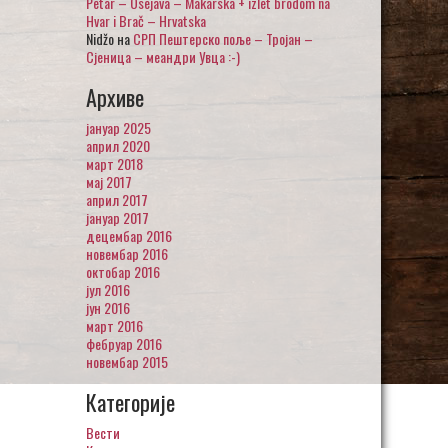
Petar – Osejava – Makarska + izlet brodom na
Hvar i Brač – Hrvatska
Nidžo
на
СРП Пештерско поље – Тројан –
Сјеница – меандри Увца :-)
Архиве
јануар 2025
април 2020
март 2018
мај 2017
април 2017
јануар 2017
децембар 2016
новембар 2016
октобар 2016
јул 2016
јун 2016
март 2016
фебруар 2016
новембар 2015
Категорије
Вести