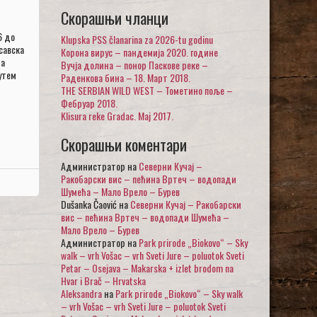
Скорашњи чланци
6 до
Klupska PSS članarina za 2026-tu godinu
савска
Корона вирус – пандемија 2020. године
та
Вучја долина – понор Паскове реке –
утем
Раденкова бина – 18. Март 2018.
THE SERBIAN WILD WEST – Тометино поље –
Фебруар 2018.
Klisura reke Gradac. Maj 2017.
Скорашњи коментари
Администратор
на
Северни Кучај –
Ракобарски вис – пећина Вртеч – водопади
Шумећа – Мало Врело – Бурев
Dušanka Čaović
на
Северни Кучај – Ракобарски
вис – пећина Вртеч – водопади Шумећа –
Мало Врело – Бурев
Администратор
на
Park prirode „Biokovo“ – Sky
walk – vrh Vošac – vrh Sveti Jure – poluotok Sveti
Petar – Osejava – Makarska + izlet brodom na
Hvar i Brač – Hrvatska
Aleksandra
на
Park prirode „Biokovo“ – Sky walk
– vrh Vošac – vrh Sveti Jure – poluotok Sveti