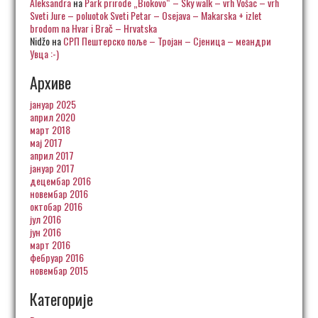
Aleksandra
на
Park prirode „Biokovo“ – Sky walk – vrh Vošac – vrh
Sveti Jure – poluotok Sveti Petar – Osejava – Makarska + izlet
brodom na Hvar i Brač – Hrvatska
Nidžo
на
СРП Пештерско поље – Тројан – Сјеница – меандри
Увца :-)
Архиве
јануар 2025
април 2020
март 2018
мај 2017
април 2017
јануар 2017
децембар 2016
новембар 2016
октобар 2016
јул 2016
јун 2016
март 2016
фебруар 2016
новембар 2015
Категорије