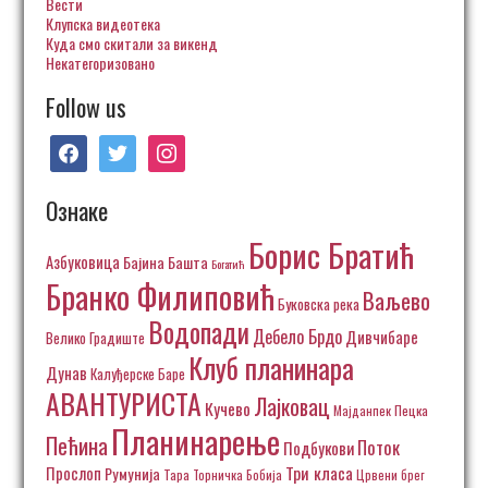
Вести
Клупска видеотека
Куда смо скитали за викенд
Некатегоризовано
Follow us
facebook
twitter
instagram
Ознаке
Борис Братић
Азбуковица
Бајина Башта
Богатић
Бранко Филиповић
Ваљево
Буковска река
Водопади
Дебело Брдо
Дивчибаре
Велико Градиште
Клуб планинара
Дунав
Калуђерске Баре
АВАНТУРИСТА
Лајковац
Кучево
Пецка
Мајданпек
Планинарење
Пећина
Поток
Подбукови
Три класа
Прослоп
Румунија
Тара
Торничка Бобија
Црвени брег