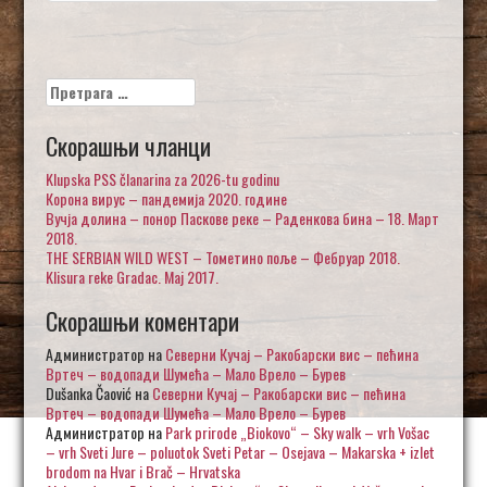
Претрага
за:
Скорашњи чланци
Klupska PSS članarina za 2026-tu godinu
Корона вирус – пандемија 2020. године
Вучја долина – понор Паскове реке – Раденкова бина – 18. Март
2018.
THE SERBIAN WILD WEST – Тометино поље – Фебруар 2018.
Klisura reke Gradac. Maj 2017.
Скорашњи коментари
Администратор
на
Северни Кучај – Ракобарски вис – пећина
Вртеч – водопади Шумећа – Мало Врело – Бурев
Dušanka Čaović
на
Северни Кучај – Ракобарски вис – пећина
Вртеч – водопади Шумећа – Мало Врело – Бурев
Администратор
на
Park prirode „Biokovo“ – Sky walk – vrh Vošac
– vrh Sveti Jure – poluotok Sveti Petar – Osejava – Makarska + izlet
brodom na Hvar i Brač – Hrvatska