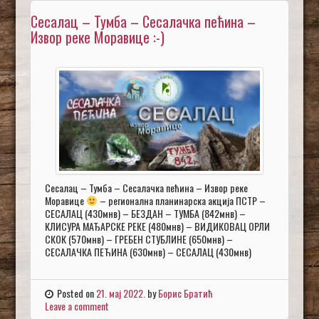
Сесалац – Тумба – Сесалачка пећина –
Извор реке Моравице :-)
Сесалац – Тумба – Сесалачка пећина – Извор реке
Моравице
– регионална планинарска акција ПСТР –
СЕСАЛАЦ (430мнв) – БЕЗДАН – ТУМБА (842мнв) –
КЛИСУРА МАЂАРСКЕ РЕКЕ (480мнв) – ВИДИКОВАЦ ОРЛИ
СКОК (570мнв) – ГРЕБЕН СТУБЛИНЕ (650мнв) –
СЕСАЛАЧКА ПЕЋИНА (630мнв) – СЕСАЛАЦ (430мнв)
Posted on
21. мај 2022.
by
Борис Братић
Leave a comment