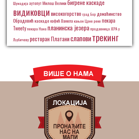
бигрене каскаде
аутопут Милош Велики
Шумадија
видиковци
високогорство
домаћинство
град Бор
пекара
Обрадовић
каскаде
кафић Ванила
кањон Црне реке
планинска језера
Tweety
пекара Нана
продавница ЈЕРА у
трекинг
слапови
ресторан Платани
Љубичеву