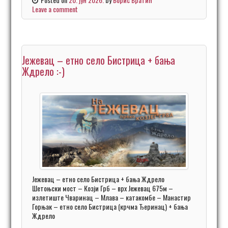
Leave a comment
Јежевац – етно село Бистрица + бања
Ждрело :-)
Јежевац – етно село Бистрица + бања Ждрело
Шетоњски мост – Козји Грб – врх Јежевац 675м –
излетиште Чваринац – Млава – катакомбе – Манастир
Горњак – етно село Бистрица (крчма Ђеринац) + бања
Ждрело