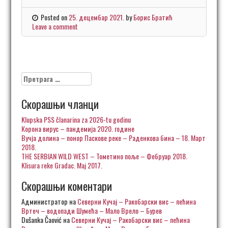
Posted on
25. децембар 2021.
by
Борис Братић
Leave a comment
Претрага
за:
Скорашњи чланци
Klupska PSS članarina za 2026-tu godinu
Корона вирус – пандемија 2020. године
Вучја долина – понор Паскове реке – Раденкова бина – 18. Март
2018.
THE SERBIAN WILD WEST – Тометино поље – Фебруар 2018.
Klisura reke Gradac. Maj 2017.
Скорашњи коментари
Администратор
на
Северни Кучај – Ракобарски вис – пећина
Вртеч – водопади Шумећа – Мало Врело – Бурев
Dušanka Čaović
на
Северни Кучај – Ракобарски вис – пећина