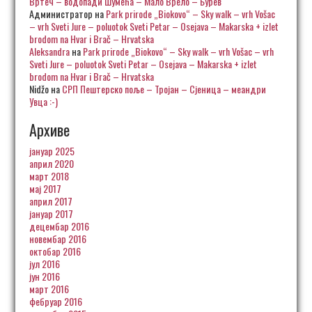
Вртеч – водопади Шумећа – Мало Врело – Бурев
Администратор
на
Park prirode „Biokovo“ – Sky walk – vrh Vošac
– vrh Sveti Jure – poluotok Sveti Petar – Osejava – Makarska + izlet
brodom na Hvar i Brač – Hrvatska
Aleksandra
на
Park prirode „Biokovo“ – Sky walk – vrh Vošac – vrh
Sveti Jure – poluotok Sveti Petar – Osejava – Makarska + izlet
brodom na Hvar i Brač – Hrvatska
Nidžo
на
СРП Пештерско поље – Тројан – Сјеница – меандри
Увца :-)
Архиве
јануар 2025
април 2020
март 2018
мај 2017
април 2017
јануар 2017
децембар 2016
новембар 2016
октобар 2016
јул 2016
јун 2016
март 2016
фебруар 2016