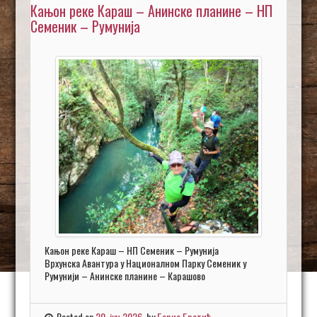
Кањон реке Караш – Анинске планине – НП
Семеник – Румунија
Кањон реке Караш – НП Семеник – Румунија
Врхунска Авантура у Националном Парку Семеник у
Румунији – Анинске планине – Карашово
Posted on
20. јун 2026.
by
Борис Братић