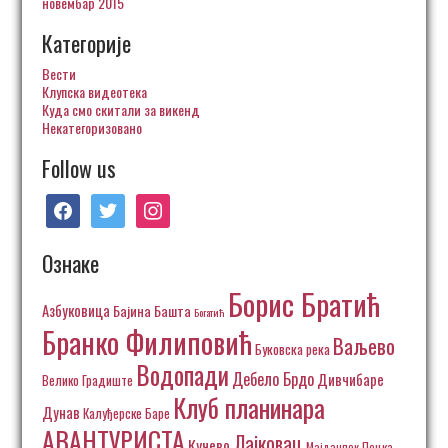
новембар 2015
Категорије
Вести
Клупска видеотека
Куда смо скитали за викенд
Некатегоризовано
Follow us
facebook
twitter
instagram
Ознаке
Борис Братић
Азбуковица
Бајина Башта
Богатић
Бранко Филиповић
Ваљево
Буковска река
Водопади
Дебело Брдо
Дивчибаре
Велико Градиште
Клуб планинара
Дунав
Калуђерске Баре
АВАНТУРИСТА
Лајковац
Кучево
Пецка
Мајданпек