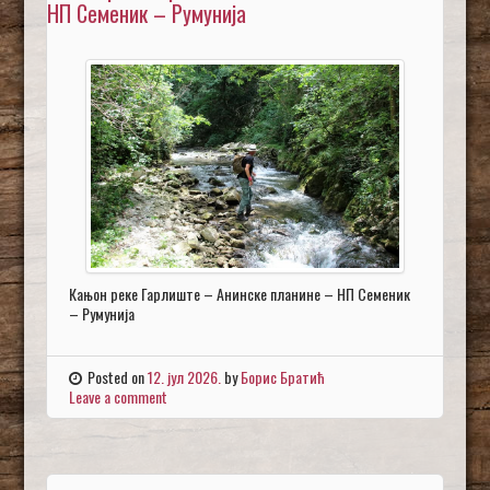
НП Семеник – Румунија
Кањон реке Гарлиште – Анинске планине – НП Семеник
– Румунија
Posted on
12. јул 2026.
by
Борис Братић
Leave a comment