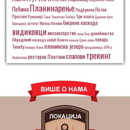
Планинарење
Пећина
Поток
Подбукови
Три класа
Прослоп
Румунија
Тара
Торничка Бобија
Црвени брег
бигрене каскаде
аутопут Милош Велики
Шумадија
видиковци
високогорство
домаћинство
град Бор
пекара
Обрадовић
каскаде
кафић Ванила
кањон Црне реке
планинска језера
Tweety
пекара Нана
продавница ЈЕРА у
трекинг
слапови
ресторан Платани
Љубичеву