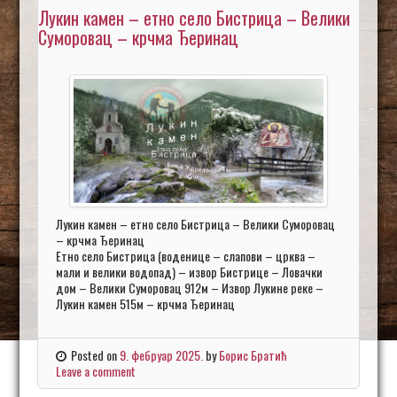
Лукин камен – етно село Бистрица – Велики
Суморовац – крчма Ђеринац
Лукин камен – етно село Бистрица – Велики Суморовац
– крчма Ђеринац
Етно село Бистрица (воденице – слапови – црква –
мали и велики водопад) – извор Бистрице – Ловачки
дом – Велики Суморовац 912м – Извор Лукине реке –
Лукин камен 515м – крчма Ђеринац
Posted on
9. фебруар 2025.
by
Борис Братић
Leave a comment