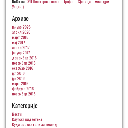
Nidžo
на
СРП Пештерско поље – Тројан – Сјеница – меандри
Увца :-)
Архиве
јануар 2025
април 2020
март 2018
мај 2017
април 2017
јануар 2017
децембар 2016
новембар 2016
октобар 2016
јул 2016
јун 2016
март 2016
фебруар 2016
новембар 2015
Категорије
Вести
Клупска видеотека
Куда смо скитали за викенд