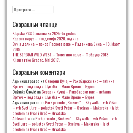
Претрага
за:
Скорашњи чланци
Klupska PSS članarina za 2026-tu godinu
Корона вирус – пандемија 2020. године
Вучја долина – понор Паскове реке – Раденкова бина – 18. Март
2018.
THE SERBIAN WILD WEST – Тометино поље – Фебруар 2018.
Klisura reke Gradac. Maj 2017.
Скорашњи коментари
Администратор
на
Северни Кучај – Ракобарски вис – пећина
Вртеч – водопади Шумећа – Мало Врело – Бурев
Dušanka Čaović
на
Северни Кучај – Ракобарски вис – пећина
Вртеч – водопади Шумећа – Мало Врело – Бурев
Администратор
на
Park prirode „Biokovo“ – Sky walk – vrh Vošac
– vrh Sveti Jure – poluotok Sveti Petar – Osejava – Makarska + izlet
brodom na Hvar i Brač – Hrvatska
Aleksandra
на
Park prirode „Biokovo“ – Sky walk – vrh Vošac – vrh
Sveti Jure – poluotok Sveti Petar – Osejava – Makarska + izlet
brodom na Hvar i Brač – Hrvatska