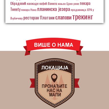
пекара
Обрадовић
каскаде
кафић Ванила
кањон Црне реке
планинска језера
Tweety
пекара Нана
продавница ЈЕРА у
трекинг
слапови
ресторан Платани
Љубичеву