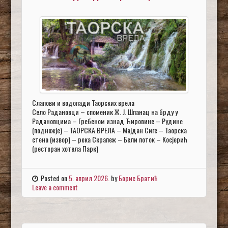
Слапови и водопади Таорских врела
Село Радановци – споменик Ж. Ј. Шпанац на брду у
Радановцима – Гребеном изнад Ћировине – Рудине
(подножје) – ТАОРСКА ВРЕЛА – Мајдан Сиге – Таорска
стена (извор) – река Скрапеж – Бели поток – Косјерић
(ресторан хотела Парк)
Posted on
5. април 2026.
by
Борис Братић
Leave a comment