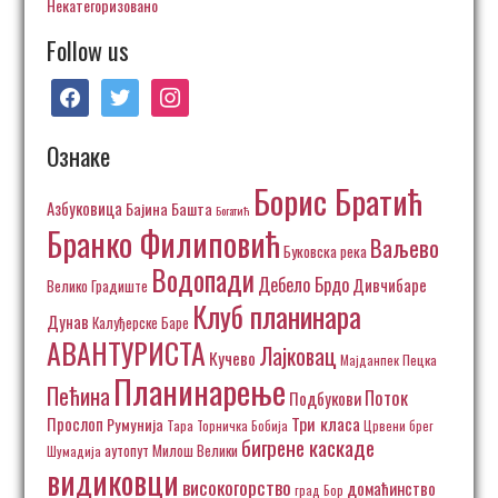
Некатегоризовано
Follow us
facebook
twitter
instagram
Ознаке
Борис Братић
Азбуковица
Бајина Башта
Богатић
Бранко Филиповић
Ваљево
Буковска река
Водопади
Дебело Брдо
Дивчибаре
Велико Градиште
Клуб планинара
Дунав
Калуђерске Баре
АВАНТУРИСТА
Лајковац
Кучево
Пецка
Мајданпек
Планинарење
Пећина
Поток
Подбукови
Три класа
Прослоп
Румунија
Тара
Торничка Бобија
Црвени брег
бигрене каскаде
аутопут Милош Велики
Шумадија
видиковци
високогорство
домаћинство
град Бор