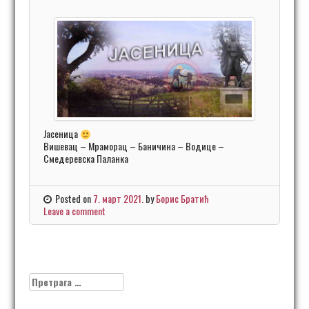
Јасеница
Вишевац – Мраморац – Баничина – Водице –
Смедеревска Паланка
Posted on
7. март 2021.
by
Борис Братић
Leave a comment
Претрага
за: