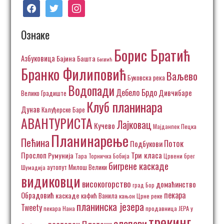
facebook
twitter
instagram
Ознаке
Борис Братић
Азбуковица
Бајина Башта
Богатић
Бранко Филиповић
Ваљево
Буковска река
Водопади
Дебело Брдо
Дивчибаре
Велико Градиште
Клуб планинара
Дунав
Калуђерске Баре
АВАНТУРИСТА
Лајковац
Кучево
Пецка
Мајданпек
Планинарење
Пећина
Поток
Подбукови
Три класа
Прослоп
Румунија
Тара
Торничка Бобија
Црвени брег
бигрене каскаде
аутопут Милош Велики
Шумадија
видиковци
високогорство
домаћинство
град Бор
пекара
Обрадовић
каскаде
кафић Ванила
кањон Црне реке
планинска језера
Tweety
пекара Нана
продавница ЈЕРА у
трекинг
слапови