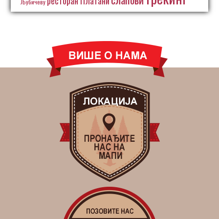
ресторан Платани
Љубичеву