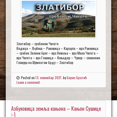
Златибор – гребеном Чиготе
Водице – Љубиш – Раковица – Караула – врх Раковица
– гребен Зелени брег – врх Невоља – врх Мала Чигота –
врх Чигота – врх Главица – Коњодер – Чукер – споменик
Главуџа на Шумнатом брду – Златибор
Posted on
13. новембар 2021.
by
Борис Братић
Leave a comment
Азбуковица земља кањона – Кањон Сушице
:-)