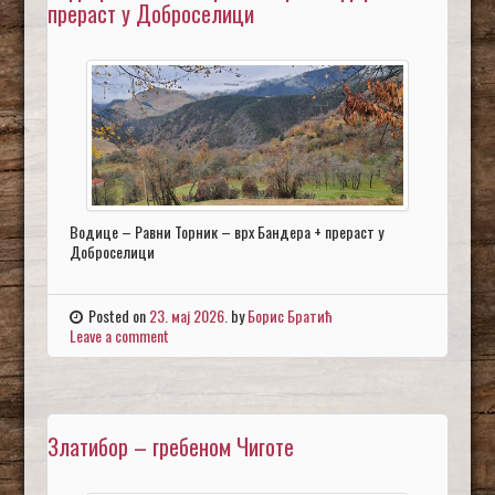
прераст у Доброселици
Водице – Равни Торник – врх Бандера + прераст у
Доброселици
Posted on
23. мај 2026.
by
Борис Братић
Leave a comment
Златибор – гребеном Чиготе