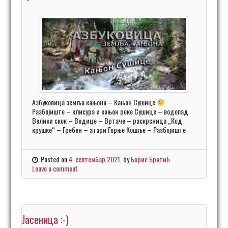
Азбуковица земља кањона – Кањон Сушице
Разбојиште – клисура и кањон реке Сушице – водопад
Велики скок – Водице – Вртаче – раскрсница „Код
крушке“ – Гребен – атари Горње Кошље – Разбојиште
Posted on
4. септембар 2021.
by
Борис Братић
Leave a comment
Јасеница :-)