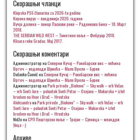
Скорашњи чланци
Klupska PSS članarina za 2026-tu godinu
Корона вирус – пандемија 2020. године
Вучја долина – понор Паскове реке – Раденкова бина – 18. Март
2018.
THE SERBIAN WILD WEST – Тометино поље – Фебруар 2018.
Klisura reke Gradac. Maj 2017.
Скорашњи коментари
Администратор
на
Северни Кучај – Ракобарски вис – пећина
Вртеч – водопади Шумећа – Мало Врело – Бурев
Dušanka Čaović
на
Северни Кучај – Ракобарски вис – пећина
Вртеч – водопади Шумећа – Мало Врело – Бурев
Администратор
на
Park prirode „Biokovo“ – Sky walk – vrh Vošac
– vrh Sveti Jure – poluotok Sveti Petar – Osejava – Makarska + izlet
brodom na Hvar i Brač – Hrvatska
Aleksandra
на
Park prirode „Biokovo“ – Sky walk – vrh Vošac – vrh
Sveti Jure – poluotok Sveti Petar – Osejava – Makarska + izlet
brodom na Hvar i Brač – Hrvatska
Nidžo
на
СРП Пештерско поље – Тројан – Сјеница – меандри
Увца :-)
Архиве