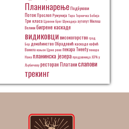
Планинарење
Подбукови
Поток
Прослоп
Румунија
Тара
Торничка Бобија
Три класа
аутопут Милош
Црвени брег
Шумадија
бигрене каскаде
Велики
видиковци
високогорство
град
домаћинство Обрадовић
каскаде
кафић
Бор
пекара Tweety
Ванила
кањон Црне реке
пекара
планинска језера
Нана
продавница ЈЕРА у
слапови
ресторан Платани
Љубичеву
трекинг