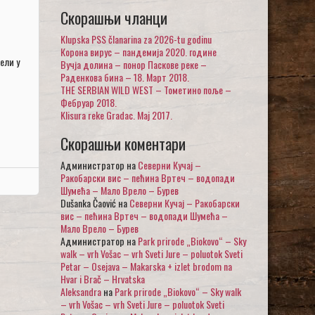
Скорашњи чланци
Klupska PSS članarina za 2026-tu godinu
Корона вирус – пандемија 2020. године
ели у
Вучја долина – понор Паскове реке –
Раденкова бина – 18. Март 2018.
THE SERBIAN WILD WEST – Тометино поље –
Фебруар 2018.
Klisura reke Gradac. Maj 2017.
Скорашњи коментари
Администратор
на
Северни Кучај –
Ракобарски вис – пећина Вртеч – водопади
Шумећа – Мало Врело – Бурев
Dušanka Čaović
на
Северни Кучај – Ракобарски
вис – пећина Вртеч – водопади Шумећа –
Мало Врело – Бурев
Администратор
на
Park prirode „Biokovo“ – Sky
walk – vrh Vošac – vrh Sveti Jure – poluotok Sveti
Petar – Osejava – Makarska + izlet brodom na
Hvar i Brač – Hrvatska
Aleksandra
на
Park prirode „Biokovo“ – Sky walk
– vrh Vošac – vrh Sveti Jure – poluotok Sveti