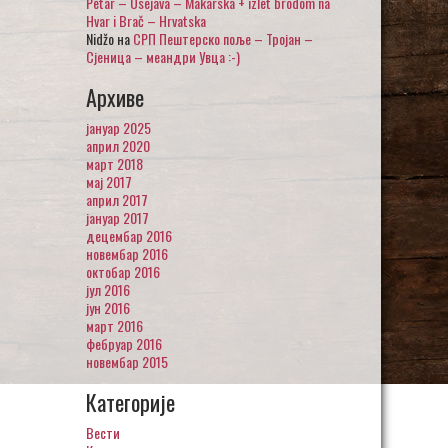
Petar – Osejava – Makarska + izlet brodom na
Hvar i Brač – Hrvatska
Nidžo
на
СРП Пештерско поље – Тројан –
Сјеница – меандри Увца :-)
Архиве
јануар 2025
април 2020
март 2018
мај 2017
април 2017
јануар 2017
децембар 2016
новембар 2016
октобар 2016
јул 2016
јун 2016
март 2016
фебруар 2016
новембар 2015
Категорије
Вести