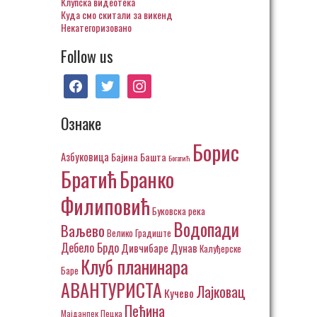
Клупска видеотека
Куда смо скитали за викенд
Некатегоризовано
Follow us
facebook
twitter
instagram
Ознаке
Борис
Азбуковица
Бајина Башта
Богатић
Братић
Бранко
Филиповић
Буковска река
Водопади
Ваљево
Велико Градиште
Дебело Брдо
Дивчибаре
Дунав
Калуђерске
Клуб планинара
Баре
АВАНТУРИСТА
Лајковац
Кучево
Пећина
Пецка
Мајданпек