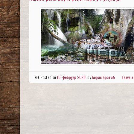
Posted on
15. фебруар 2026.
by
Борис Братић
Leave 