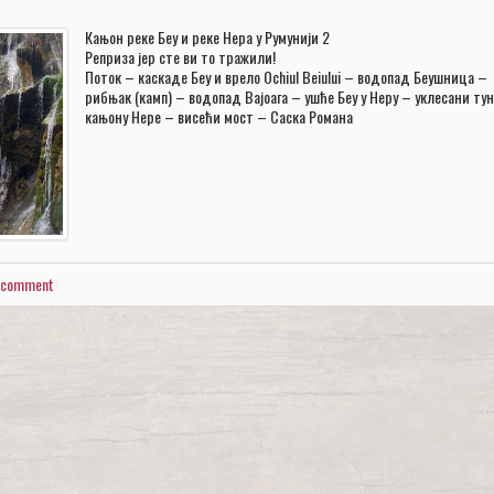
Кањон реке Беу и реке Нера у Румунији 2
Реприза јер сте ви то тражили!
Поток – каскаде Беу и врело Ochiul Beiului – водопад Беушница –
рибњак (камп) – водопад Вајоага – ушће Беу у Неру – уклесани тун
кањону Нере – висећи мост – Саска Романа
a comment