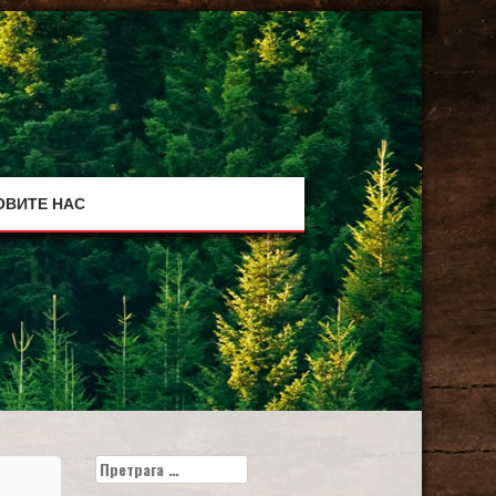
ОВИТЕ НАС
Претрага
за: