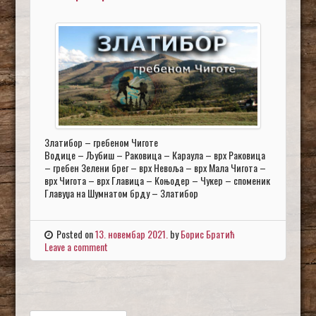
Златибор – гребеном Чиготе
Водице – Љубиш – Раковица – Караула – врх Раковица
– гребен Зелени брег – врх Невоља – врх Мала Чигота –
врх Чигота – врх Главица – Коњодер – Чукер – споменик
Главуџа на Шумнатом брду – Златибор
Posted on
13. новембар 2021.
by
Борис Братић
Leave a comment
Претрага