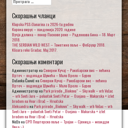
за:
Скорашњи чланци
Klupska PSS članarina za 2026-tu godinu
Корона вирус – пандемија 2020. године
Вучја долина – понор Паскове реке – Раденкова бина – 18. Март
2018.
THE SERBIAN WILD WEST – Тометино поље – Фебруар 2018.
Klisura reke Gradac. Maj 2017.
Скорашњи коментари
Администратор
на
Северни Кучај – Ракобарски вис – пећина
Вртеч – водопади Шумећа – Мало Врело – Бурев
Dušanka Čaović
на
Северни Кучај – Ракобарски вис – пећина
Вртеч – водопади Шумећа – Мало Врело – Бурев
Администратор
на
Park prirode „Biokovo“ – Sky walk – vrh Vošac
– vrh Sveti Jure – poluotok Sveti Petar – Osejava – Makarska + izlet
brodom na Hvar i Brač – Hrvatska
Aleksandra
на
Park prirode „Biokovo“ – Sky walk – vrh Vošac – vrh
Sveti Jure – poluotok Sveti Petar – Osejava – Makarska + izlet
brodom na Hvar i Brač – Hrvatska
Nidžo
на
СРП Пештерско поље – Тројан – Сјеница – меандри
Увца :-)