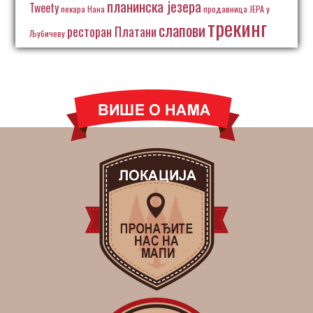
планинска језера
Tweety
пекара Нана
продавница ЈЕРА у
трекинг
слапови
ресторан Платани
Љубичеву