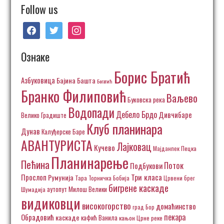
Follow us
facebook
twitter
instagram
Ознаке
Борис Братић
Азбуковица
Бајина Башта
Богатић
Бранко Филиповић
Ваљево
Буковска река
Водопади
Дебело Брдо
Дивчибаре
Велико Градиште
Клуб планинара
Дунав
Калуђерске Баре
АВАНТУРИСТА
Лајковац
Кучево
Пецка
Мајданпек
Планинарење
Пећина
Поток
Подбукови
Три класа
Прослоп
Румунија
Тара
Торничка Бобија
Црвени брег
бигрене каскаде
аутопут Милош Велики
Шумадија
видиковци
високогорство
домаћинство
град Бор
пекара
Обрадовић
каскаде
кафић Ванила
кањон Црне реке