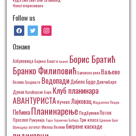
Некатегоризовано
Follow us
facebook
twitter
instagram
Ознаке
Борис Братић
Азбуковица
Бајина Башта
Богатић
Бранко Филиповић
Ваљево
Буковска река
Водопади
Дебело Брдо
Дивчибаре
Велико Градиште
Клуб планинара
Дунав
Калуђерске Баре
АВАНТУРИСТА
Лајковац
Кучево
Пецка
Мајданпек
Планинарење
Пећина
Поток
Подбукови
Три класа
Прослоп
Румунија
Тара
Торничка Бобија
Црвени брег
бигрене каскаде
аутопут Милош Велики
Шумадија
видиковци