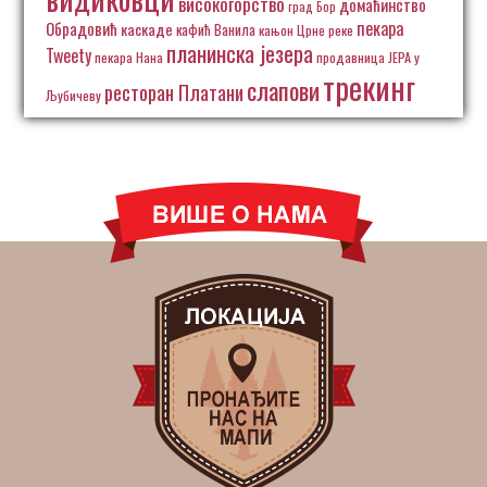
високогорство
домаћинство
град Бор
пекара
Обрадовић
каскаде
кафић Ванила
кањон Црне реке
планинска језера
Tweety
пекара Нана
продавница ЈЕРА у
трекинг
слапови
ресторан Платани
Љубичеву