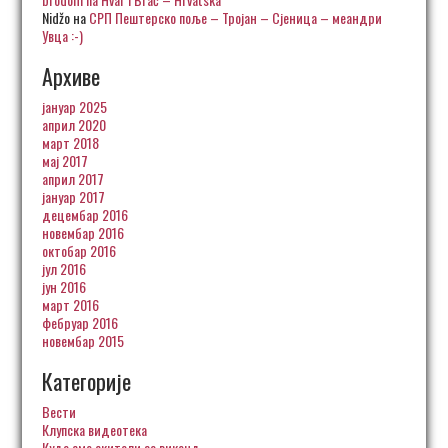
Nidžo
на
СРП Пештерско поље – Тројан – Сјеница – меандри
Увца :-)
Архиве
јануар 2025
април 2020
март 2018
мај 2017
април 2017
јануар 2017
децембар 2016
новембар 2016
октобар 2016
јул 2016
јун 2016
март 2016
фебруар 2016
новембар 2015
Категорије
Вести
Клупска видеотека
Куда смо скитали за викенд