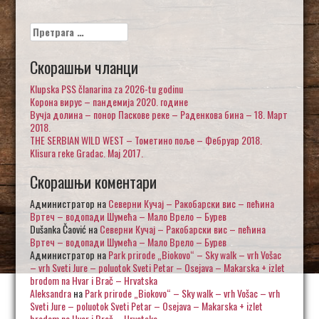
Претрага
за:
Скорашњи чланци
Klupska PSS članarina za 2026-tu godinu
Корона вирус – пандемија 2020. године
Вучја долина – понор Паскове реке – Раденкова бина – 18. Март
2018.
THE SERBIAN WILD WEST – Тометино поље – Фебруар 2018.
Klisura reke Gradac. Maj 2017.
Скорашњи коментари
Администратор
на
Северни Кучај – Ракобарски вис – пећина
Вртеч – водопади Шумећа – Мало Врело – Бурев
Dušanka Čaović
на
Северни Кучај – Ракобарски вис – пећина
Вртеч – водопади Шумећа – Мало Врело – Бурев
Администратор
на
Park prirode „Biokovo“ – Sky walk – vrh Vošac
– vrh Sveti Jure – poluotok Sveti Petar – Osejava – Makarska + izlet
brodom na Hvar i Brač – Hrvatska
Aleksandra
на
Park prirode „Biokovo“ – Sky walk – vrh Vošac – vrh
Sveti Jure – poluotok Sveti Petar – Osejava – Makarska + izlet
brodom na Hvar i Brač – Hrvatska