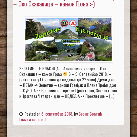
– Око Скакавице – кањон Грља :-)
ЗЕЛЕТИН – БЈЕЛАСИЦА – Алипашини извори – Око
Скакавице – кањон Грља
6 – 9. Септембар 2018. –
(четвртак у 17 часова до недеље до 22 часа) Други дан
– ПЕТАК => Зелетин – врхови Говеђак и Плана Трећи дан
– СУБОТА => Бјеласица – врхови Црна глава, Зекова глава
и Троглава Четврти дан – НЕДЕЉА => Проклетије – […]
Posted on
6. септембар 2018.
by
Борис Братић
Leave a comment