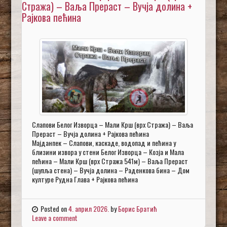
Стража) – Ваља Прераст – Вучја долина +
Рајкова пећина
Слапови Белог Изворца – Мали Крш (врх Стража) – Ваља
Прераст – Вучја долина + Рајкова пећина
Мајданпек – Слапови, каскаде, водопад и пећина у
близини извора у стени Белог Изворца – Козја и Мала
пећина – Мали Крш (врх Стража 541м) – Ваља Прераст
(шупља стена) – Вучја долина – Раденкова бина – Дом
културе Рудна Глава + Рајкова пећина
Posted on
4. април 2026.
by
Борис Братић
Leave a comment