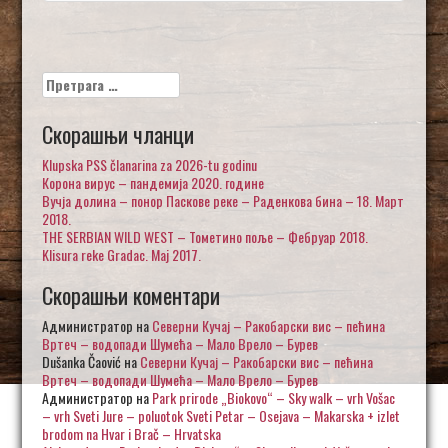
Претрага
за:
Скорашњи чланци
Klupska PSS članarina za 2026-tu godinu
Корона вирус – пандемија 2020. године
Вучја долина – понор Паскове реке – Раденкова бина – 18. Март
2018.
THE SERBIAN WILD WEST – Тометино поље – Фебруар 2018.
Klisura reke Gradac. Maj 2017.
Скорашњи коментари
Администратор
на
Северни Кучај – Ракобарски вис – пећина
Вртеч – водопади Шумећа – Мало Врело – Бурев
Dušanka Čaović
на
Северни Кучај – Ракобарски вис – пећина
Вртеч – водопади Шумећа – Мало Врело – Бурев
Администратор
на
Park prirode „Biokovo“ – Sky walk – vrh Vošac
– vrh Sveti Jure – poluotok Sveti Petar – Osejava – Makarska + izlet
brodom na Hvar i Brač – Hrvatska