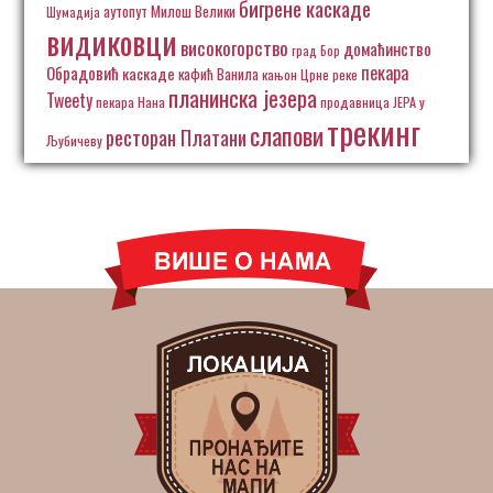
бигрене каскаде
аутопут Милош Велики
Шумадија
видиковци
високогорство
домаћинство
град Бор
пекара
Обрадовић
каскаде
кафић Ванила
кањон Црне реке
планинска језера
Tweety
пекара Нана
продавница ЈЕРА у
трекинг
слапови
ресторан Платани
Љубичеву