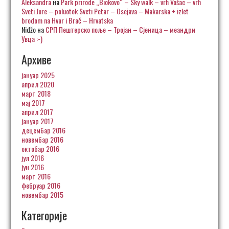
Aleksandra
на
Park prirode „Biokovo“ – Sky walk – vrh Vošac – vrh
Sveti Jure – poluotok Sveti Petar – Osejava – Makarska + izlet
brodom na Hvar i Brač – Hrvatska
Nidžo
на
СРП Пештерско поље – Тројан – Сјеница – меандри
Увца :-)
Архиве
јануар 2025
април 2020
март 2018
мај 2017
април 2017
јануар 2017
децембар 2016
новембар 2016
октобар 2016
јул 2016
јун 2016
март 2016
фебруар 2016
новембар 2015
Категорије