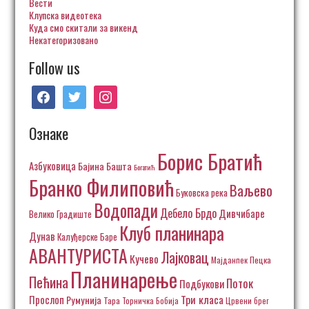
Вести
Клупска видеотека
Куда смо скитали за викенд
Некатегоризовано
Follow us
facebook
twitter
instagram
Ознаке
Борис Братић
Азбуковица
Бајина Башта
Богатић
Бранко Филиповић
Ваљево
Буковска река
Водопади
Дебело Брдо
Дивчибаре
Велико Градиште
Клуб планинара
Дунав
Калуђерске Баре
АВАНТУРИСТА
Лајковац
Кучево
Пецка
Мајданпек
Планинарење
Пећина
Поток
Подбукови
Три класа
Прослоп
Румунија
Тара
Торничка Бобија
Црвени брег