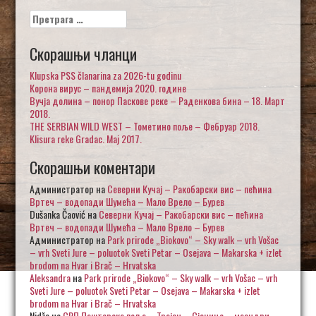
Претрага
за:
Скорашњи чланци
Klupska PSS članarina za 2026-tu godinu
Корона вирус – пандемија 2020. године
Вучја долина – понор Паскове реке – Раденкова бина – 18. Март
2018.
THE SERBIAN WILD WEST – Тометино поље – Фебруар 2018.
Klisura reke Gradac. Maj 2017.
Скорашњи коментари
Администратор
на
Северни Кучај – Ракобарски вис – пећина
Вртеч – водопади Шумећа – Мало Врело – Бурев
Dušanka Čaović
на
Северни Кучај – Ракобарски вис – пећина
Вртеч – водопади Шумећа – Мало Врело – Бурев
Администратор
на
Park prirode „Biokovo“ – Sky walk – vrh Vošac
– vrh Sveti Jure – poluotok Sveti Petar – Osejava – Makarska + izlet
brodom na Hvar i Brač – Hrvatska
Aleksandra
на
Park prirode „Biokovo“ – Sky walk – vrh Vošac – vrh
Sveti Jure – poluotok Sveti Petar – Osejava – Makarska + izlet
brodom na Hvar i Brač – Hrvatska
Nidžo
на
СРП Пештерско поље – Тројан – Сјеница – меандри