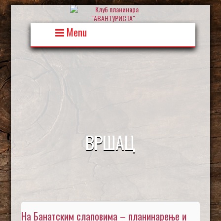
Skip
to
content
Menu
ВРШАЦ
На Банатским слаповима – планинарење и