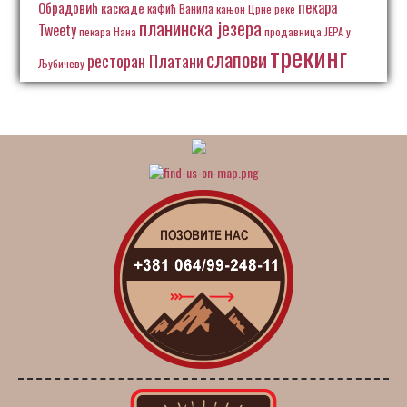
пекара
Обрадовић
каскаде
кафић Ванила
кањон Црне реке
планинска језера
Tweety
пекара Нана
продавница ЈЕРА у
трекинг
слапови
ресторан Платани
Љубичеву