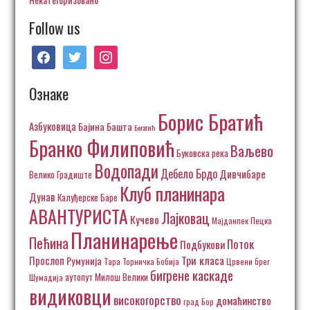
Follow us
facebook
twitter
instagram
Ознаке
Борис Братић
Азбуковица
Бајина Башта
Богатић
Бранко Филиповић
Ваљево
Буковска река
Водопади
Дебело Брдо
Дивчибаре
Велико Градиште
Клуб планинара
Дунав
Калуђерске Баре
АВАНТУРИСТА
Лајковац
Кучево
Пецка
Мајданпек
Планинарење
Пећина
Поток
Подбукови
Три класа
Прослоп
Румунија
Тара
Торничка Бобија
Црвени брег
бигрене каскаде
аутопут Милош Велики
Шумадија
видиковци
високогорство
домаћинство
град Бор