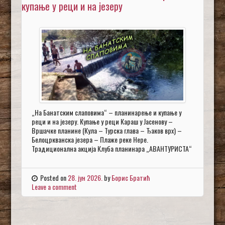
купање у реци и на језеру
„На Банатским слаповима“ – планинарење и купање у
реци и на језеру. Купање у реци Караш у Јасенову –
Вршачке планине (Кула – Турска глава – Ђаков врх) –
Белоцркванска језера – Плаже реке Нере.
Традиционална акција Клуба планинара „АВАНТУРИСТА“
Posted on
28. јун 2026.
by
Борис Братић
Leave a comment