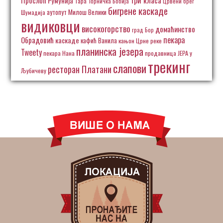
Румунија
Тара
Торничка Бобија
Црвени брег
бигрене каскаде
аутопут Милош Велики
Шумадија
видиковци
високогорство
домаћинство
град Бор
пекара
Обрадовић
каскаде
кафић Ванила
кањон Црне реке
планинска језера
Tweety
пекара Нана
продавница ЈЕРА у
трекинг
слапови
ресторан Платани
Љубичеву