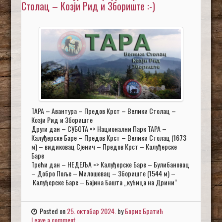
Столац – Козји Рид и Збориште :-)
ТАРА – Авантура – Предов Крст – Велики Столац –
Козји Рид и Збориште
Други дан – СУБОТА => Национални Парк ТАРА –
Калуђерске Баре – Предов Крст – Велики Столац (1673
м) – видиковац Сјенич – Предов Крст – Калуђерске
Баре
Трећи дан – НЕДЕЉА => Калуђерске Баре – Булибановац
– Добро Поље – Милошевац – Збориште (1544 м) –
Калуђерске Баре – Бајина Башта „кућица на Дрини“
Posted on
25. октобар 2024.
by
Борис Братић
Leave a comment