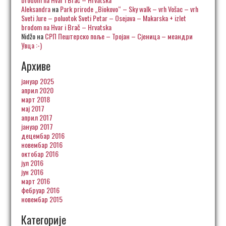
Aleksandra
на
Park prirode „Biokovo“ – Sky walk – vrh Vošac – vrh
Sveti Jure – poluotok Sveti Petar – Osejava – Makarska + izlet
brodom na Hvar i Brač – Hrvatska
Nidžo
на
СРП Пештерско поље – Тројан – Сјеница – меандри
Увца :-)
Архиве
јануар 2025
април 2020
март 2018
мај 2017
април 2017
јануар 2017
децембар 2016
новембар 2016
октобар 2016
јул 2016
јун 2016
март 2016
фебруар 2016
новембар 2015
Категорије