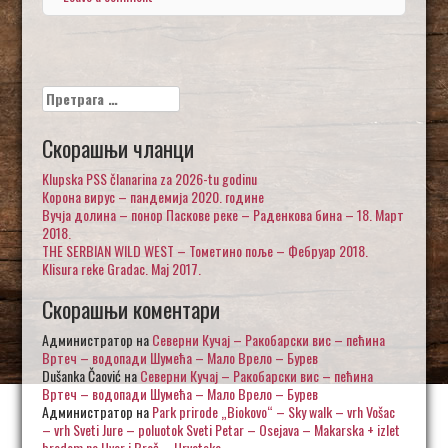
Претрага
за:
Скорашњи чланци
Klupska PSS članarina za 2026-tu godinu
Корона вирус – пандемија 2020. године
Вучја долина – понор Паскове реке – Раденкова бина – 18. Март
2018.
THE SERBIAN WILD WEST – Тометино поље – Фебруар 2018.
Klisura reke Gradac. Maj 2017.
Скорашњи коментари
Администратор
на
Северни Кучај – Ракобарски вис – пећина
Вртеч – водопади Шумећа – Мало Врело – Бурев
Dušanka Čaović
на
Северни Кучај – Ракобарски вис – пећина
Вртеч – водопади Шумећа – Мало Врело – Бурев
Администратор
на
Park prirode „Biokovo“ – Sky walk – vrh Vošac
– vrh Sveti Jure – poluotok Sveti Petar – Osejava – Makarska + izlet
brodom na Hvar i Brač – Hrvatska