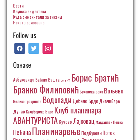
Вести
Клупска видеотека
Куда смо скитали за викенд
Некатегоризовано
Follow us
facebook
twitter
instagram
Ознаке
Борис Братић
Азбуковица
Бајина Башта
Богатић
Бранко Филиповић
Ваљево
Буковска река
Водопади
Дебело Брдо
Дивчибаре
Велико Градиште
Клуб планинара
Дунав
Калуђерске Баре
АВАНТУРИСТА
Лајковац
Кучево
Пецка
Мајданпек
Планинарење
Пећина
Поток
Подбукови
Три класа
Прослоп