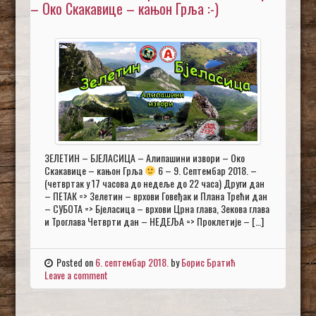
– Око Скакавице – кањон Грља :-)
ЗЕЛЕТИН – БЈЕЛАСИЦА – Алипашини извори – Око
Скакавице – кањон Грља
6 – 9. Септембар 2018. –
(четвртак у 17 часова до недеље до 22 часа) Други дан
– ПЕТАК => Зелетин – врхови Говеђак и Плана Трећи дан
– СУБОТА => Бјеласица – врхови Црна глава, Зекова глава
и Троглава Четврти дан – НЕДЕЉА => Проклетије – […]
Posted on
6. септембар 2018.
by
Борис Братић
Leave a comment