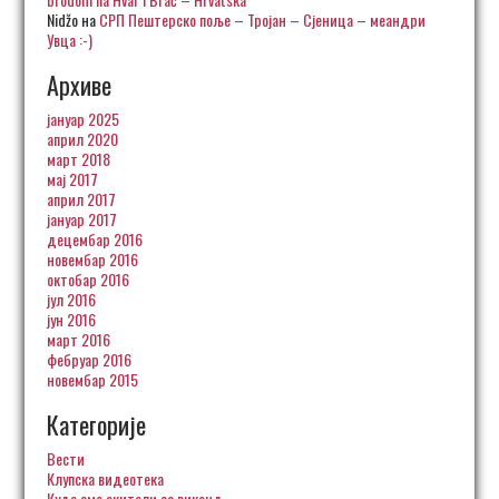
Nidžo
на
СРП Пештерско поље – Тројан – Сјеница – меандри
Увца :-)
Архиве
јануар 2025
април 2020
март 2018
мај 2017
април 2017
јануар 2017
децембар 2016
новембар 2016
октобар 2016
јул 2016
јун 2016
март 2016
фебруар 2016
новембар 2015
Категорије
Вести
Клупска видеотека
Куда смо скитали за викенд