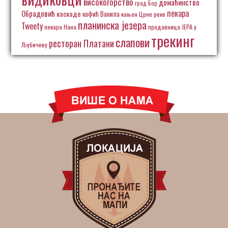
високогорство
домаћинство
град Бор
пекара
Обрадовић
каскаде
кафић Ванила
кањон Црне реке
планинска језера
Tweety
пекара Нана
продавница ЈЕРА у
трекинг
слапови
ресторан Платани
Љубичеву