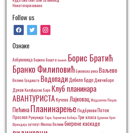
Некатегоризовано
Follow us
facebook
twitter
instagram
Ознаке
Борис Братић
Азбуковица
Бајина Башта
Богатић
Бранко Филиповић
Ваљево
Буковска река
Водопади
Дебело Брдо
Дивчибаре
Велико Градиште
Клуб планинара
Дунав
Калуђерске Баре
АВАНТУРИСТА
Лајковац
Кучево
Пецка
Мајданпек
Планинарење
Пећина
Поток
Подбукови
Три класа
Прослоп
Румунија
Тара
Торничка Бобија
Црвени брег
бигрене каскаде
аутопут Милош Велики
Шумадија
видиковци