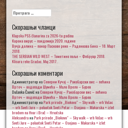
Претрага
за:
Скорашњи чланци
Klupska PSS članarina za 2026-tu godinu
Корона вирус – пандемија 2020. године
Вучја долина – понор Паскове реке – Раденкова бина – 18. Март
2018.
THE SERBIAN WILD WEST – Тометино поље – Фебруар 2018.
Klisura reke Gradac. Maj 2017.
Скорашњи коментари
Администратор
на
Северни Кучај – Ракобарски вис – пећина
Вртеч – водопади Шумећа – Мало Врело – Бурев
Dušanka Čaović
на
Северни Кучај – Ракобарски вис – пећина
Вртеч – водопади Шумећа – Мало Врело – Бурев
Администратор
на
Park prirode „Biokovo“ – Sky walk – vrh Vošac
– vrh Sveti Jure – poluotok Sveti Petar – Osejava – Makarska + izlet
brodom na Hvar i Brač – Hrvatska
Aleksandra
на
Park prirode „Biokovo“ – Sky walk – vrh Vošac – vrh
Sveti Jure – poluotok Sveti Petar – Osejava – Makarska + izlet
brodom na Hvar i Brač – Hrvatska